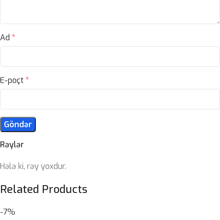
Ad
*
E-poçt
*
Rəylər
Hələ ki, rəy yoxdur.
Related Products
-7%