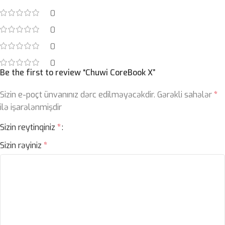
0
0
0
0
Be the first to review “Chuwi CoreBook X”
Sizin e-poçt ünvanınız dərc edilməyəcəkdir.
Gərəkli sahələr
*
ilə işarələnmişdir
Sizin reytinqiniz
*
Sizin rəyiniz
*