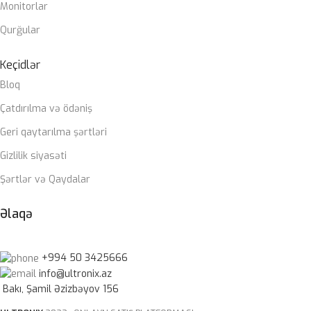
Monitorlar
Qurğular
Keçidlər
Bloq
Çatdırılma və ödəniş
Geri qaytarılma şərtləri
Gizlilik siyasəti
Şərtlər və Qaydalar
Əlaqə
+994 50 3425666
info@ultronix.az
Bakı, Şamil Əzizbəyov 156