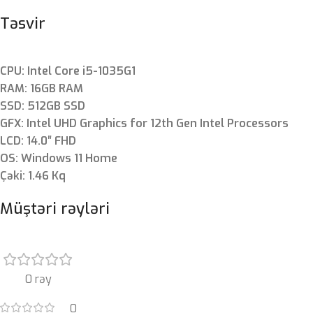
Təsvir
CPU: Intel Core i5-1035G1
RAM: 16GB RAM
SSD: 512GB SSD
GFX: Intel UHD Graphics for 12th Gen Intel Processors
LCD: 14.0″ FHD
OS: Windows 11 Home
Çəki: 1.46 Kq
Müştəri rəyləri
0 rəy
0