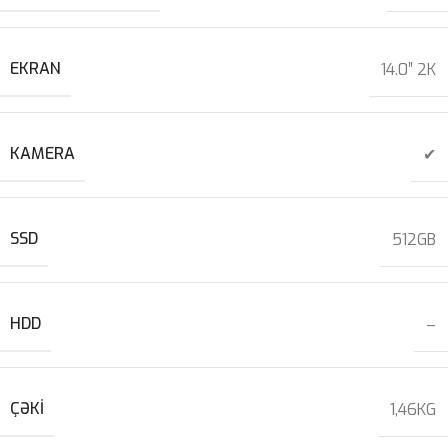
EKRAN
14.0″ 2K
KAMERA
✔
SSD
512GB
HDD
–
ÇƏKI
1,46KG