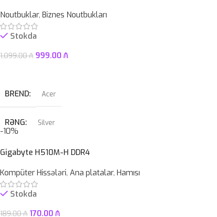
ÇƏKI
1,46KG
Noutbuklar
,
Biznes Noutbukları
OPERATIV YADDAŞ
DDR5
Stokda
ZƏMANƏT MÜDDƏTI
12 ay
999.00
₼
1,099.00
₼
Səbətə At
BREND
Acer
RƏNG
Silver
-10%
PROSESSOR
AMD Ryzen™ 5 7520U
Gigabyte H510M-H DDR4
Kompüter Hissələri
,
Ana platalar
,
Hamısı
OPERATIV YADDAŞ
8 GB
Stokda
EKRAN
15.6″ FHD LED TouchScreen
170.00
₼
189.00
₼