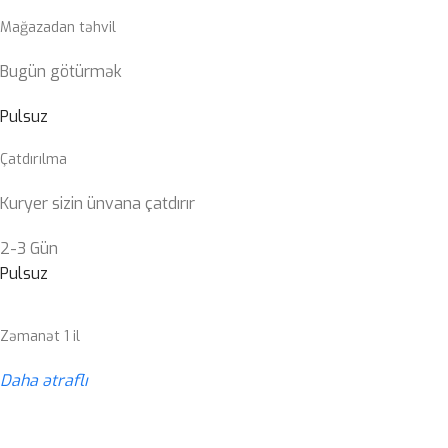
Mağazadan təhvil
Bugün götürmək
Pulsuz
Çatdırılma
Kuryer sizin ünvana çatdırır
2-3 Gün
Pulsuz
Zəmanət 1 il
Daha ətraflı