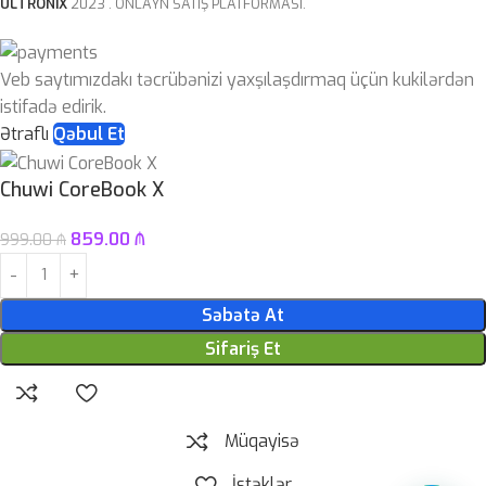
ULTRONIX
2023 . ONLAYN SATIŞ PLATFORMASI.
Veb saytımızdakı təcrübənizi yaxşılaşdırmaq üçün kukilərdən
istifadə edirik.
Ətraflı
Qəbul Et
Chuwi CoreBook X
859.00
₼
999.00
₼
Səbətə At
Sifariş Et
Müqayisə
İstəklər