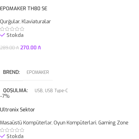
EPOMAKER TH80 SE
Qurğular
,
Klaviaturalar
Stokda
270.00
₼
289.00
₼
Səbətə At
BREND
EPOMAKER
QOŞULMA
USB
,
USB Type-C
-7%
KABEL NÖVÜ
USB Type-C Çıxarılan
Ultronix Sektor
Masaüstü Kompüterlər
,
Oyun Kompüterləri
,
Gaming Zone
SWITCH
Blue
Stokda