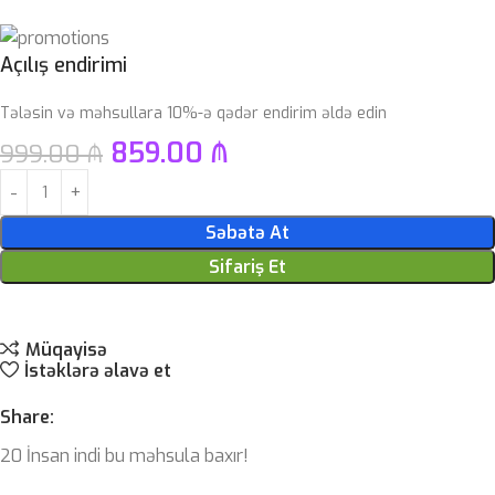
Açılış endirimi
Tələsin və məhsullara 10%-ə qədər endirim əldə edin
859.00
₼
999.00
₼
Səbətə At
Sifariş Et
Müqayisə
İstəklərə əlavə et
Share:
20
İnsan indi bu məhsula baxır!