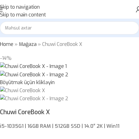
Skip to navigation
Skip to main content
Home
»
Mağaza
»
Chuwi CoreBook X
-14%
Böyütmək üçün klikləyin
Chuwi CoreBook X
i5-1035G1 | 16GB RAM | 512GB SSD | 14.0″ 2K | Win11