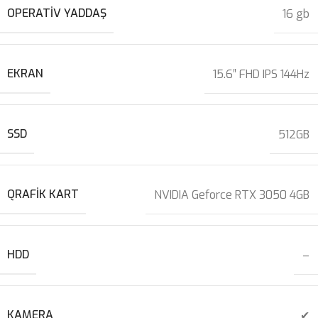
OPERATIV YADDAŞ
16 gb
EKRAN
15.6″ FHD IPS 144Hz
SSD
512GB
QRAFIK KART
NVIDIA Geforce RTX 3050 4GB
HDD
–
KAMERA
✔