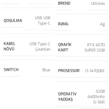
BREND
Ultronix
USB
,
USB
QOŞULMA
Type-C
RƏNG
Ağ
KABEL
USB Type-C
QRAFIK
RTX 4070
NÖVÜ
Çıxarılan
KART
SUPER 12GB
SWITCH
Blue
PROSESSOR
I7-14700KF
32GB
OPERATIV
6400mhz
YADDAŞ
G-Skill