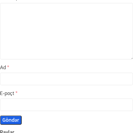
Ad
*
E-poçt
*
Rəylər