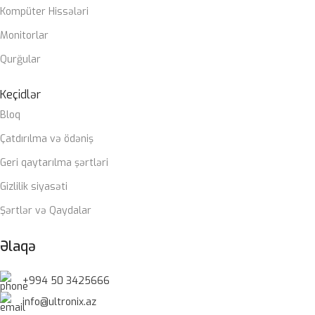
Kompüter Hissələri
Monitorlar
Qurğular
Keçidlər
Bloq
Çatdırılma və ödəniş
Geri qaytarılma şərtləri
Gizlilik siyasəti
Şərtlər və Qaydalar
Əlaqə
+994 50 3425666
info@ultronix.az