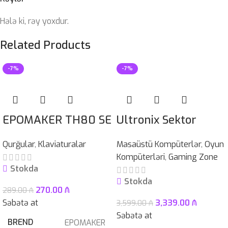
Hələ ki, rəy yoxdur.
Related Products
-7%
-7%
EPOMAKER TH80 SE
Ultronix Sektor
Qurğular
,
Klaviaturalar
Masaüstü Kompüterlər
,
Oyun
Kompüterləri
,
Gaming Zone
Stokda
Stokda
270.00
₼
289.00
₼
Səbətə at
3,339.00
₼
3,599.00
₼
Səbətə at
BREND
EPOMAKER