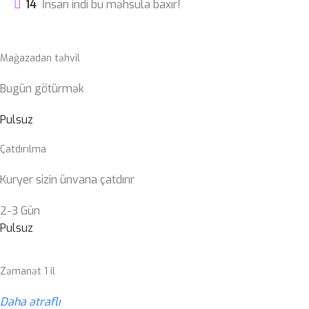
14
İnsan indi bu məhsula baxır!
Mağazadan təhvil
Bugün götürmək
Pulsuz
Çatdırılma
Kuryer sizin ünvana çatdırır
2-3 Gün
Pulsuz
Zəmanət 1 il
Daha ətraflı