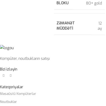
BLOKU
80+ gold
ZƏMANƏT
12
MÜDDƏTI
ay
Kompüter, noutbukların satışı
Bizi izləyin
Kateqoriyalar
Masaüstü Kompüterlər
Noutbuklar