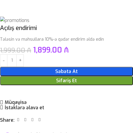
Açılış endirimi
Tələsin və məhsullara 10%-ə qədər endirim əldə edin
1,899.00
₼
1,999.00
₼
Səbətə At
Sifariş Et
Müqayisə
İstəklərə əlavə et
Share: