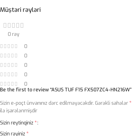
Müştəri rəyləri
0 rəy
0
0
0
0
0
Be the first to review “ASUS TUF F15 FX507ZC4-HN216W”
Sizin e-poçt ünvanınız dərc edilməyəcəkdir.
Gərəkli sahələr
*
ilə işarələnmişdir
Sizin reytinqiniz
*
Sizin rəyiniz
*