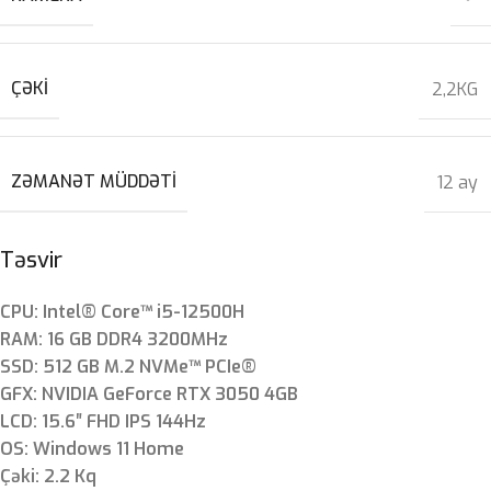
ÇƏKI
2,2KG
ZƏMANƏT MÜDDƏTI
12 ay
Təsvir
CPU: Intel® Core™ i5-12500H
RAM: 16 GB DDR4 3200MHz
SSD: 512 GB M.2 NVMe™ PCIe®
GFX: NVIDIA GeForce RTX 3050 4GB
LCD: 15.6″ FHD IPS 144Hz
OS: Windows 11 Home
Çəki: 2.2 Kq