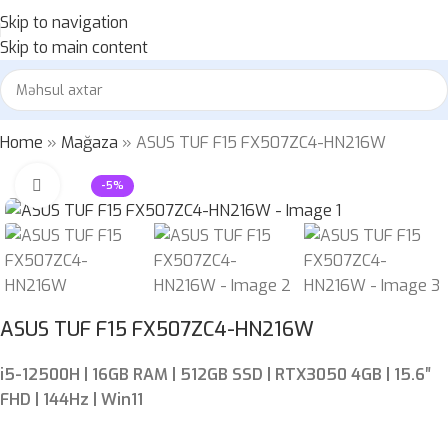
Skip to navigation
Skip to main content
Home
»
Mağaza
»
ASUS TUF F15 FX507ZC4-HN216W
Böyütmək üçün klikləyin
-5%
ASUS TUF F15 FX507ZC4-HN216W
i5-12500H | 16GB RAM | 512GB SSD | RTX3050 4GB | 15.6″
FHD | 144Hz | Win11