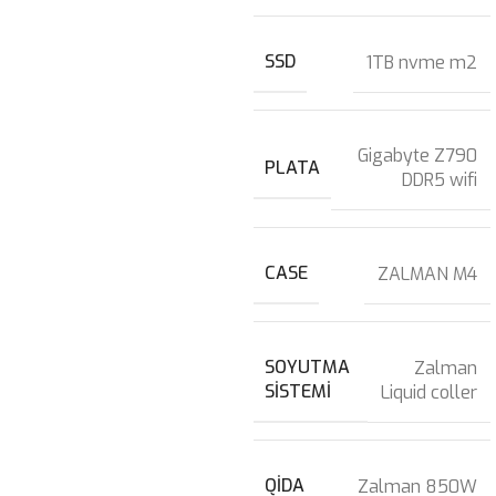
SSD
1TB nvme m2
Gigabyte Z790
PLATA
DDR5 wifi
CASE
ZALMAN M4
SOYUTMA
Zalman
SISTEMI
Liquid coller
QIDA
Zalman 850W