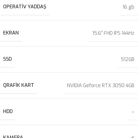
OPERATIV YADDAŞ
16 gb
EKRAN
15.6″ FHD IPS 144Hz
SSD
512GB
QRAFIK KART
NVIDIA Geforce RTX 3050 4GB
HDD
–
KAMERA
✔