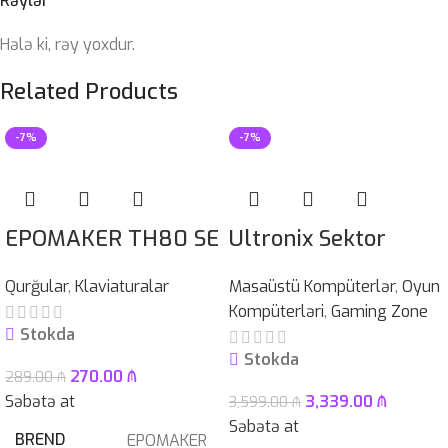
Rəylər
Hələ ki, rəy yoxdur.
Related Products
-7%
-7%
EPOMAKER TH80 SE
Ultronix Sektor
Qurğular
,
Klaviaturalar
Masaüstü Kompüterlər
,
Oyun
Kompüterləri
,
Gaming Zone
Stokda
Stokda
270.00
₼
289.00
₼
Səbətə at
3,339.00
₼
3,599.00
₼
Səbətə at
BREND
EPOMAKER