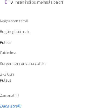
19
İnsan indi bu məhsula baxır!
Mağazadan təhvil
Bugün götürmək
Pulsuz
Çatdırılma
Kuryer sizin ünvana çatdırır
2-3 Gün
Pulsuz
Zəmanət 1 il
Daha ətraflı