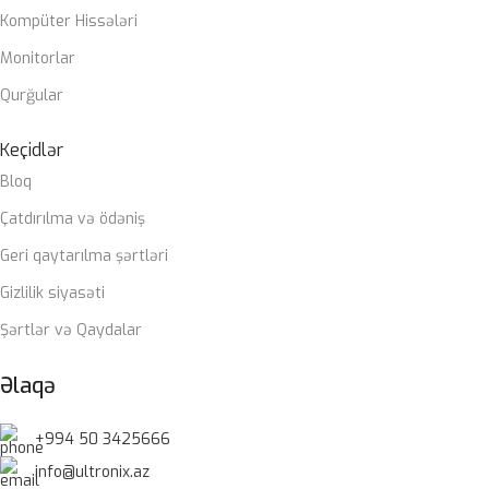
Kompüter Hissələri
Monitorlar
Qurğular
Keçidlər
Bloq
Çatdırılma və ödəniş
Geri qaytarılma şərtləri
Gizlilik siyasəti
Şərtlər və Qaydalar
Əlaqə
+994 50 3425666
info@ultronix.az