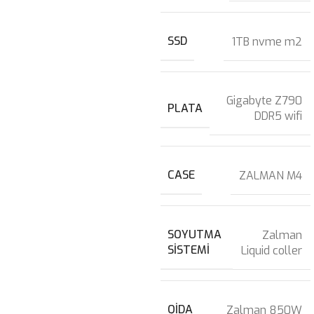
SSD
1TB nvme m2
Gigabyte Z790
PLATA
DDR5 wifi
CASE
ZALMAN M4
SOYUTMA
Zalman
SISTEMI
Liquid coller
QIDA
Zalman 850W