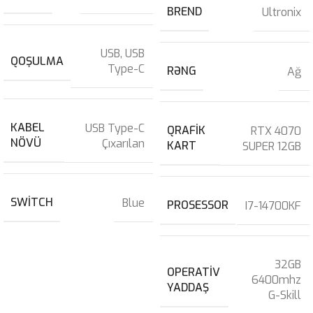
BREND
Ultronix
USB
,
USB
QOŞULMA
Type-C
RƏNG
Ağ
KABEL
USB Type-C
QRAFIK
RTX 4070
NÖVÜ
Çıxarılan
KART
SUPER 12GB
SWITCH
Blue
PROSESSOR
I7-14700KF
32GB
OPERATIV
6400mhz
YADDAŞ
G-Skill