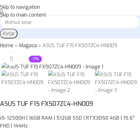
Skip to navigation
Skip to main content
Axtar
Home
»
Mağaza
»
ASUS TUF F15 FX507ZC4-HN009
Böyütmək üçün klikləyin
-7%
ASUS TUF F15 FX507ZC4-HN009
i5-12500H | 16GB RAM | 512GB SSD | RTX3050 4GB | 15.6″
FHD | 144Hz