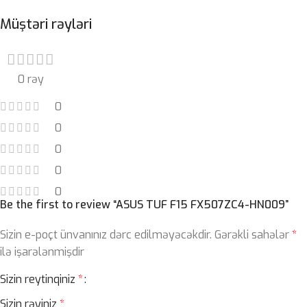
Müştəri rəyləri
0 rəy
0
0
0
0
0
Be the first to review “ASUS TUF F15 FX507ZC4-HN009”
Sizin e-poçt ünvanınız dərc edilməyəcəkdir.
Gərəkli sahələr
*
ilə işarələnmişdir
Sizin reytinqiniz
*
Sizin rəyiniz
*