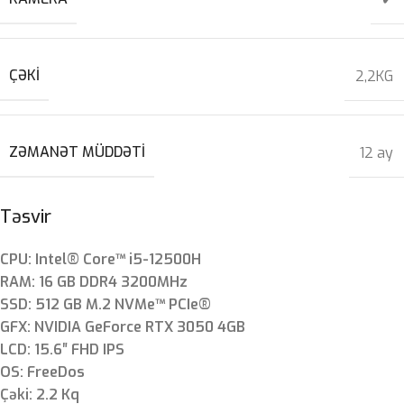
ÇƏKI
2,2KG
ZƏMANƏT MÜDDƏTI
12 ay
Təsvir
CPU: Intel® Core™ i5-12500H
RAM: 16 GB DDR4 3200MHz
SSD: 512 GB M.2 NVMe™ PCIe®
GFX: NVIDIA GeForce RTX 3050 4GB
LCD: 15.6″ FHD IPS
OS: FreeDos
Çəki: 2.2 Kq