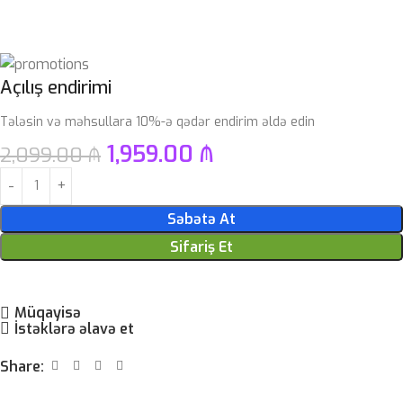
Açılış endirimi
Tələsin və məhsullara 10%-ə qədər endirim əldə edin
1,959.00
₼
2,099.00
₼
Səbətə At
Sifariş Et
Müqayisə
İstəklərə əlavə et
Share: