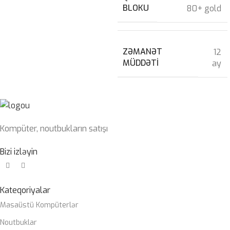
BLOKU
80+ gold
ZƏMANƏT
12
MÜDDƏTI
ay
Kompüter, noutbukların satışı
Bizi izləyin
Kateqoriyalar
Masaüstü Kompüterlər
Noutbuklar