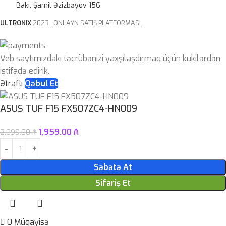
Bakı, Şamil Əzizbəyov 156
ULTRONIX
2023 . ONLAYN SATIŞ PLATFORMASI.
Veb saytımızdakı təcrübənizi yaxşılaşdırmaq üçün kukilərdən
istifadə edirik.
Ətraflı
Qəbul Et
ASUS TUF F15 FX507ZC4-HN009
1,959.00
₼
2,099.00
₼
Səbətə At
Sifariş Et
0
Müqayisə