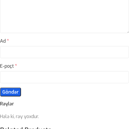
Ad
*
E-poçt
*
Rəylər
Hələ ki, rəy yoxdur.