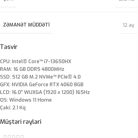
ZƏMANƏT MÜDDƏTI
12 ay
Təsvir
CPU: Intel® Core™ i7-13650HX
RAM: 16 GB DDR5 4800MHz
SSD: 512 GB M.2 NVMe™ PCIe® 4.0
GFX: NVIDIA GeForce RTX 4060 8GB
LCD: 16.0″ WUXGA (1920 x 1200) 165Hz
OS: Windows 11 Home
Çəki: 2.1 Kq
Müştəri rəyləri