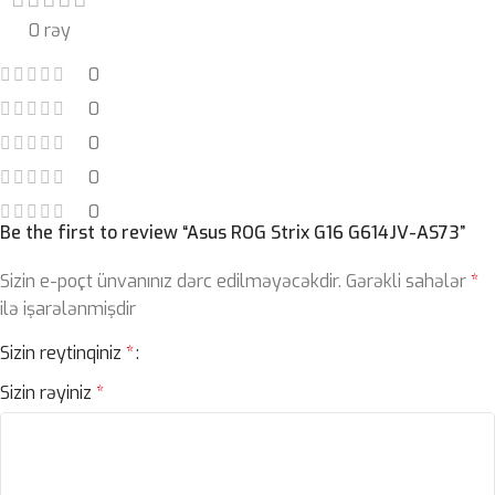
0 rəy
0
0
0
0
0
Be the first to review “Asus ROG Strix G16 G614JV-AS73”
Sizin e-poçt ünvanınız dərc edilməyəcəkdir.
Gərəkli sahələr
*
ilə işarələnmişdir
Sizin reytinqiniz
*
Sizin rəyiniz
*