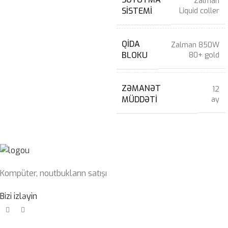
Zalman
SISTEMI
Liquid coller
QIDA
Zalman 850W
BLOKU
80+ gold
ZƏMANƏT
12
MÜDDƏTI
ay
Kompüter, noutbukların satışı
Bizi izləyin