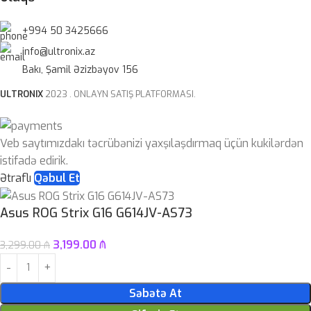
+994 50 3425666
info@ultronix.az
Bakı, Şamil Əzizbəyov 156
ULTRONIX
2023 . ONLAYN SATIŞ PLATFORMASI.
Veb saytımızdakı təcrübənizi yaxşılaşdırmaq üçün kukilərdən
istifadə edirik.
Ətraflı
Qəbul Et
Asus ROG Strix G16 G614JV-AS73
3,199.00
₼
3,299.00
₼
Səbətə At