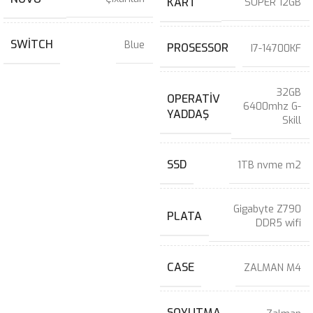
KART
SUPER 12GB
SWITCH
Blue
PROSESSOR
I7-14700KF
32GB
OPERATIV
6400mhz G-
YADDAŞ
Skill
SSD
1TB nvme m2
Gigabyte Z790
PLATA
DDR5 wifi
CASE
ZALMAN M4
SOYUTMA