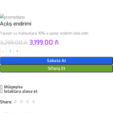
Açılış endirimi
Tələsin və məhsullara 10%-ə qədər endirim əldə edin
3,199.00
₼
3,299.00
₼
Səbətə At
Sifariş Et
Müqayisə
İstəklərə əlavə et
Share: