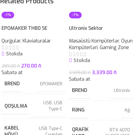
Related Products
-7%
-7%
EPOMAKER TH80 SE
Ultronix Sektor
Qurğular
,
Klaviaturalar
Masaüstü Kompüterlər
,
Oyun
Kompüterləri
,
Gaming Zone
Stokda
Stokda
270.00
₼
289.00
₼
Səbətə at
3,339.00
₼
3,599.00
₼
Səbətə at
BREND
EPOMAKER
BREND
Ultronix
USB
,
USB
QOŞULMA
Type-C
RƏNG
Ağ
KABEL
USB Type-C
QRAFIK
RTX 4070
NÖVÜ
Çıxarılan