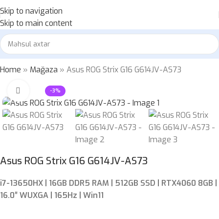
Skip to navigation
Skip to main content
Home
»
Mağaza
»
Asus ROG Strix G16 G614JV-AS73
Böyütmək üçün klikləyin
-3%
Asus ROG Strix G16 G614JV-AS73
i7-13650HX | 16GB DDR5 RAM | 512GB SSD | RTX4060 8GB |
16.0″ WUXGA | 165Hz | Win11