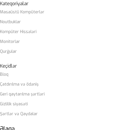
Kateqoriyalar
Masaüstü Kompüterlər
Noutbuklar
Kompüter Hissələri
Monitorlar
Qurğular
Keçidlər
Bloq
Çatdırılma və ödəniş
Geri qaytarılma şərtləri
Gizlilik siyasəti
Şərtlər və Qaydalar
Əlaqə