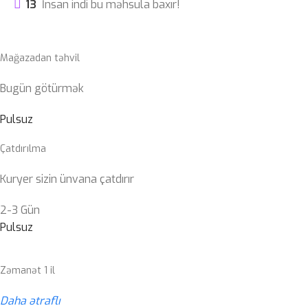
13
İnsan indi bu məhsula baxır!
Mağazadan təhvil
Bugün götürmək
Pulsuz
Çatdırılma
Kuryer sizin ünvana çatdırır
2-3 Gün
Pulsuz
Zəmanət 1 il
Daha ətraflı