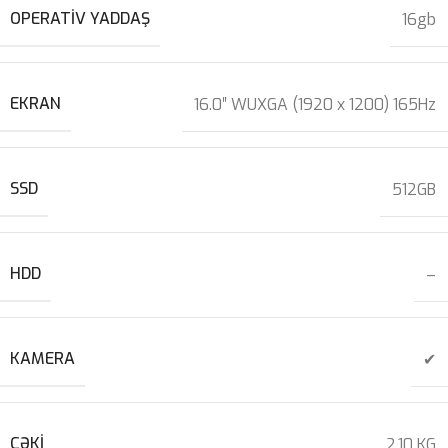
OPERATIV YADDAŞ
16gb
EKRAN
16.0″ WUXGA (1920 x 1200) 165Hz
SSD
512GB
HDD
–
KAMERA
✔
ÇƏKI
2,10 KG