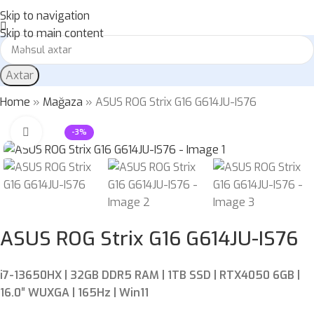
Skip to navigation
Skip to main content
Axtar
Home
»
Mağaza
»
ASUS ROG Strix G16 G614JU-IS76
Böyütmək üçün klikləyin
-3%
ASUS ROG Strix G16 G614JU-IS76
i7-13650HX | 32GB DDR5 RAM | 1TB SSD | RTX4050 6GB |
16.0″ WUXGA | 165Hz | Win11