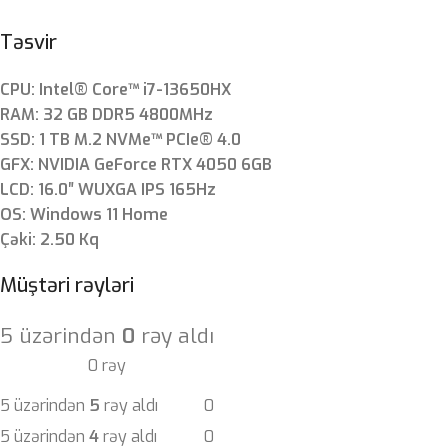
Təsvir
CPU: Intel® Core™ i7-13650HX
RAM: 32 GB DDR5 4800MHz
SSD: 1 TB M.2 NVMe™ PCIe® 4.0
GFX: NVIDIA GeForce RTX 4050 6GB
LCD: 16.0″ WUXGA IPS 165Hz
OS: Windows 11 Home
Çəki: 2.50 Kq
Müştəri rəyləri
5 üzərindən
0
rəy aldı
0 rəy
5 üzərindən
5
rəy aldı
0
5 üzərindən
4
rəy aldı
0