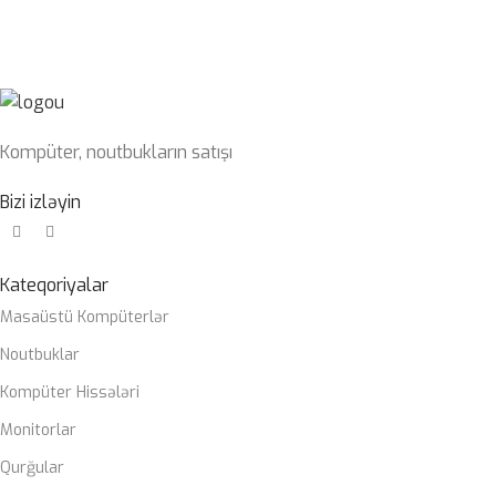
32GB
OPERATIV
6400mhz
YADDAŞ
G-Skill
1TB nvme
SSD
m2
Kompüter, noutbukların satışı
Gigabyte
PLATA
Bizi izləyin
Z790 DDR5
wifi
ZALMAN
Kateqoriyalar
CASE
M4
Masaüstü Kompüterlər
Noutbuklar
Zalman
SOYUTMA
Liquid
SISTEMI
Kompüter Hissələri
coller
Monitorlar
Zalman
QIDA
Qurğular
850W 80+
BLOKU
gold