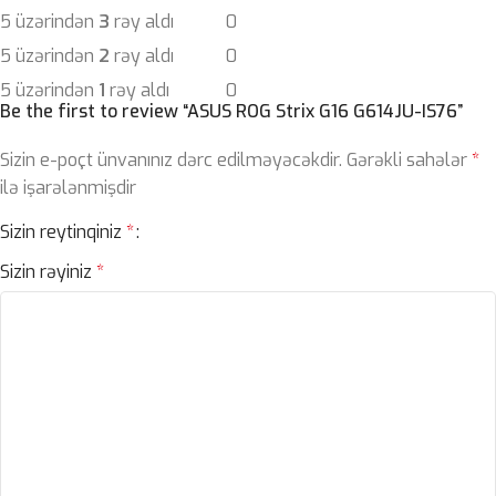
5 üzərindən
3
rəy aldı
0
5 üzərindən
2
rəy aldı
0
5 üzərindən
1
rəy aldı
0
Be the first to review “ASUS ROG Strix G16 G614JU-IS76”
Sizin e-poçt ünvanınız dərc edilməyəcəkdir.
Gərəkli sahələr
*
ilə işarələnmişdir
Sizin reytinqiniz
*
Sizin rəyiniz
*