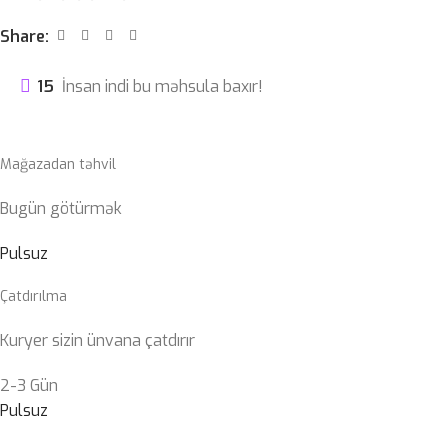
Share:
15
İnsan indi bu məhsula baxır!
Mağazadan təhvil
Bugün götürmək
Pulsuz
Çatdırılma
Kuryer sizin ünvana çatdırır
2-3 Gün
Pulsuz