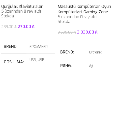
Qurğular
,
Klaviaturalar
Masaüstü Kompüterlər
,
Oyun
5 üzərindən
0
rəy aldı
Kompüterləri
,
Gaming Zone
Stokda
5 üzərindən
0
rəy aldı
Stokda
270.00
₼
289.00
₼
3,339.00
₼
3,599.00
₼
Səbətə At
Səbətə At
BREND
EPOMAKER
BREND
Ultronix
USB
,
USB
QOŞULMA
Type-C
RƏNG
Ağ
KABEL
USB Type-C
RTX 4070
QRAFIK
NÖVÜ
Çıxarılan
SUPER
KART
12GB
SWITCH
Blue
PROSESSOR
I7-14700KF