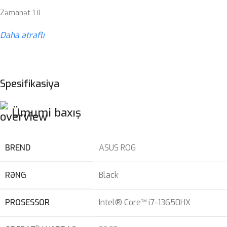
Zəmanət 1 il
Daha ətraflı
Spesifikasiya
Ümumi baxış
BREND
ASUS ROG
RƏNG
Black
PROSESSOR
Intel® Core™ i7-13650HX