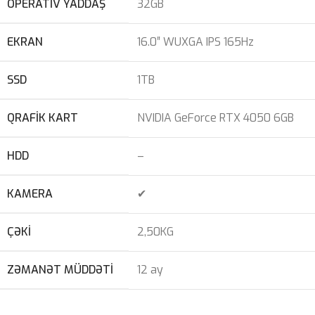
OPERATIV YADDAŞ
32GB
EKRAN
16.0″ WUXGA IPS 165Hz
SSD
1TB
QRAFIK KART
NVIDIA GeForce RTX 4050 6GB
HDD
–
KAMERA
✔
ÇƏKI
2,50KG
ZƏMANƏT MÜDDƏTI
12 ay