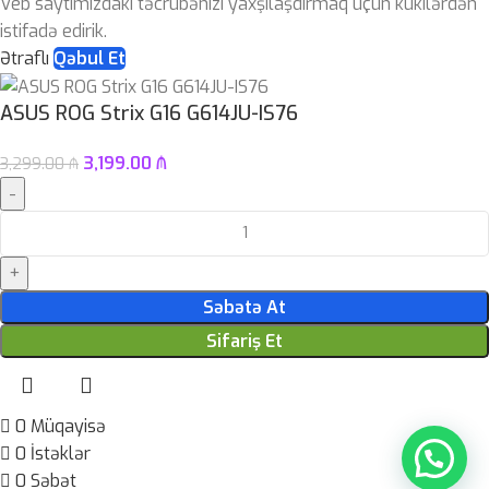
Veb saytımızdakı təcrübənizi yaxşılaşdırmaq üçün kukilərdən
istifadə edirik.
Ətraflı
Qəbul Et
ASUS ROG Strix G16 G614JU-IS76
3,199.00
₼
3,299.00
₼
Səbətə At
Sifariş Et
0
Müqayisə
0
İstəklər
0
Səbət