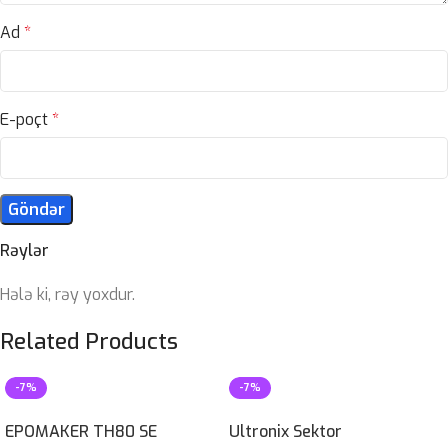
Ad
*
E-poçt
*
Rəylər
Hələ ki, rəy yoxdur.
Related Products
-7%
-7%
EPOMAKER TH80 SE
Ultronix Sektor