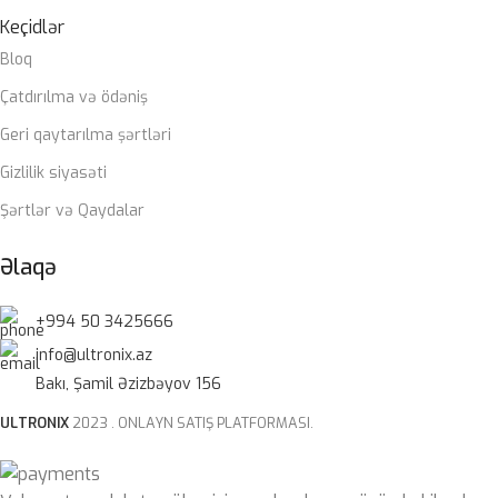
Keçidlər
ZƏMANƏT
Bloq
12 ay
MÜDDƏTI
Çatdırılma və ödəniş
Geri qaytarılma şərtləri
Gizlilik siyasəti
Şərtlər və Qaydalar
Əlaqə
+994 50 3425666
info@ultronix.az
Bakı, Şamil Əzizbəyov 156
ULTRONIX
2023 . ONLAYN SATIŞ PLATFORMASI.