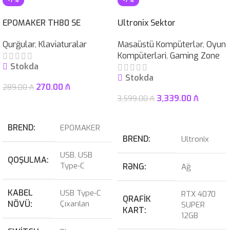
-7%
-7%
EPOMAKER TH80 SE
Ultronix Sektor
Qurğular
,
Klaviaturalar
Masaüstü Kompüterlər
,
Oyun
Kompüterləri
,
Gaming Zone
Stokda
Stokda
270.00
₼
289.00
₼
3,339.00
₼
3,599.00
₼
Səbətə At
Səbətə At
BREND
EPOMAKER
BREND
Ultronix
USB
,
USB
QOŞULMA
Type-C
RƏNG
Ağ
KABEL
USB Type-C
RTX 4070
QRAFIK
NÖVÜ
Çıxarılan
SUPER
KART
12GB