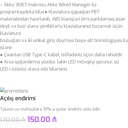
– Akko 3087 makrosu Akko Wired Manager ilə
proqramlaşdırıla bilər● Klaviatura qapaqları PBT
materialından hazırlanıb, ABS klavişləri kimi parıldamaq asan
deyil və bəzi əlavə yeniliklərlə klaviaturanızı bəzəmək üçün
klaviatura
boşluqları və iki unikal giriş düyməsi boya-alt texnologiyası ilə
işlənir
● Çıxarılan USB Type-C kabel, istifadəniz üçün daha rahatdır
● Arxa işıqlandırma yoxdur, lakin LED mövqeyi qorunur, siz
LED-i özünüz əlavə edə bilərsiniz
Açılış endirimi
Tələsin və məhsullara 10%-ə qədər endirim əldə edin
150.00
₼
170.00
₼