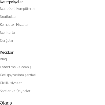
Kateqoriyalar
Masaüstü Kompüterlər
Noutbuklar
Kompüter Hissələri
Monitorlar
Qurğular
Keçidlər
Bloq
Çatdırılma və ödəniş
Geri qaytarılma şərtləri
Gizlilik siyasəti
Şərtlər və Qaydalar
Əlaqə