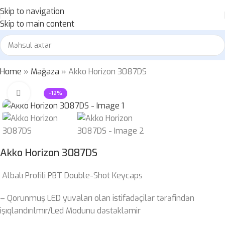
Skip to navigation
Skip to main content
Home
»
Mağaza
»
Akko Horizon 3087DS
Böyütmək üçün klikləyin
-12%
Akko Horizon 3087DS
Albalı Profili PBT Double-Shot Keycaps
– Qorunmuş LED yuvaları olan istifadəçilər tərəfindən
işıqlandırılmır/Led Modunu dəstəkləmir