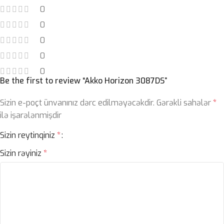
0
0
0
0
0
Be the first to review “Akko Horizon 3087DS”
Sizin e-poçt ünvanınız dərc edilməyəcəkdir.
Gərəkli sahələr
*
ilə işarələnmişdir
Sizin reytinqiniz
*
Sizin rəyiniz
*