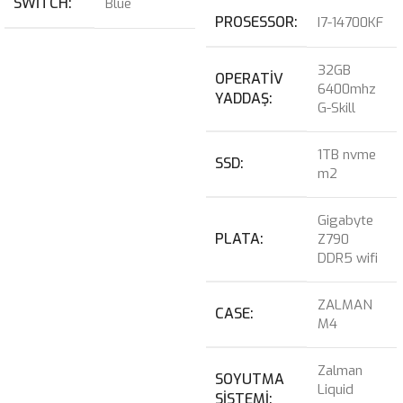
SWITCH
Blue
PROSESSOR
I7-14700KF
32GB
OPERATIV
6400mhz
YADDAŞ
G-Skill
1TB nvme
SSD
m2
Gigabyte
PLATA
Z790
DDR5 wifi
ZALMAN
CASE
M4
Zalman
SOYUTMA
Liquid
SISTEMI