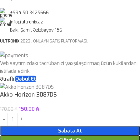
+994 50 3425666
info@ultronix.az
Bakı, Şamil Əzizbəyov 156
ULTRONIX
2023 . ONLAYN SATIŞ PLATFORMASI.
Veb saytımızdakı təcrübənizi yaxşılaşdırmaq üçün kukilərdən
istifadə edirik.
Ətraflı
Qəbul Et
Akko Horizon 3087DS
150.00
₼
170.00
₼
Səbətə At