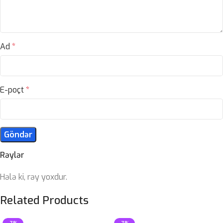
Ad
*
E-poçt
*
Rəylər
Hələ ki, rəy yoxdur.
Related Products