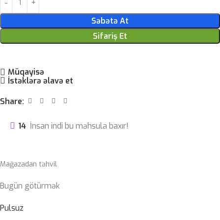
Səbətə At
Sifariş Et
Müqayisə
İstəklərə əlavə et
Share:
14
İnsan indi bu məhsula baxır!
Mağazadan təhvil
Bugün götürmək
Pulsuz