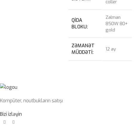
coller
Zalman
QIDA
850W 80+
BLOKU
gold
ZƏMANƏT
12 ay
MÜDDƏTI
Kompüter, noutbukların satışı
Bizi izləyin