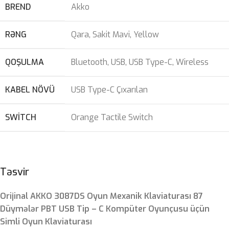
BREND
Akko
RƏNG
Qara
,
Sakit Mavi
,
Yellow
QOŞULMA
Bluetooth
,
USB
,
USB Type-C
,
Wireless
KABEL NÖVÜ
USB Type-C Çıxarılan
SWITCH
Orange Tactile Switch
Təsvir
Orijinal AKKO 3087DS Oyun Mexanik Klaviaturası 87
Düymələr PBT USB Tip – C Kompüter Oyunçusu üçün
Simli Oyun Klaviaturası