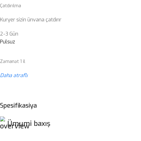
Çatdırılma
Kuryer sizin ünvana çatdırır
2-3 Gün
Pulsuz
Zəmanət 1 il
Daha ətraflı
Spesifikasiya
Ümumi baxış