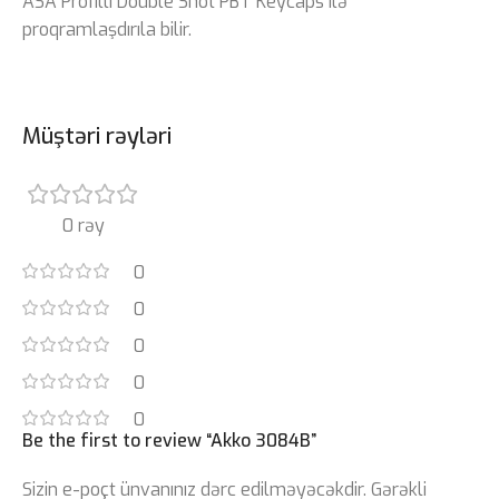
ASA Profilli Double Shot PBT Keycaps ilə
proqramlaşdırıla bilir.
Müştəri rəyləri
0 rəy
0
0
0
0
0
Be the first to review “Akko 3084B”
Sizin e-poçt ünvanınız dərc edilməyəcəkdir.
Gərəkli