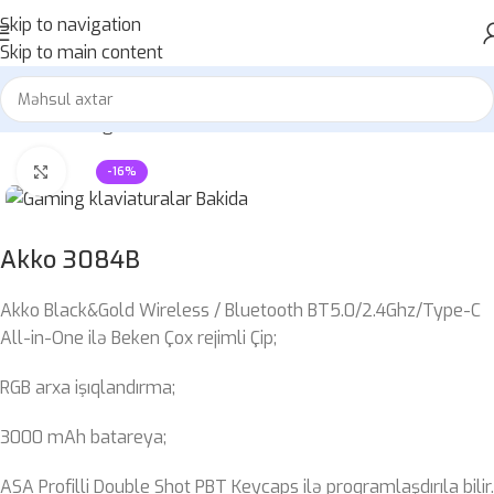
Skip to navigation
Skip to main content
Home
»
Mağaza
»
Akko 3084B
Böyütmək üçün klikləyin
-16%
Akko 3084B
Akko Black&Gold Wireless / Bluetooth BT5.0/2.4Ghz/Type-C
All-in-One ilə Beken Çox rejimli Çip;
RGB arxa işıqlandırma;
3000 mAh batareya;
ASA Profilli Double Shot PBT Keycaps ilə proqramlaşdırıla bilir.