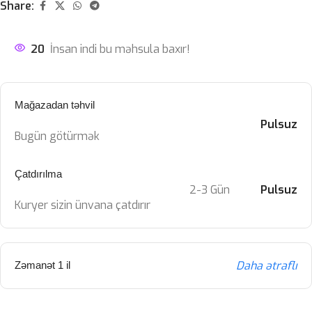
Share:
20
İnsan indi bu məhsula baxır!
Mağazadan təhvil
Pulsuz
Bugün götürmək
Çatdırılma
2-3 Gün
Pulsuz
Kuryer sizin ünvana çatdırır
Daha ətraflı
Zəmanət 1 il