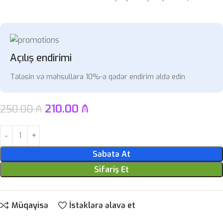
Açılış endirimi
Tələsin və məhsullara 10%-ə qədər endirim əldə edin
210.00
₼
250.00
₼
Səbətə At
Sifariş Et
Müqayisə
İstəklərə əlavə et