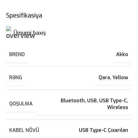
Spesifikasiya
Ümumi baxış
BREND
Akko
RƏNG
Qara
,
Yellow
Bluetooth
,
USB
,
USB Type-C
,
QOŞULMA
Wireless
KABEL NÖVÜ
USB Type-C Çıxarılan