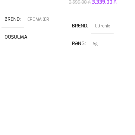
3,339.00
₼
3,599.00
₼
Səbətə At
Səbətə At
BREND
EPOMAKER
BREND
Ultronix
QOŞULMA
RƏNG
Ağ
USB
,
USB Type-C
QRAFIK KART
KABEL NÖVÜ
RTX 4070 SUPER 12GB
USB Type-C Çıxarılan
PROSESSOR
I7-14700KF
SWITCH
Blue
OPERATIV YADDAŞ
32GB 6400mhz G-Skill