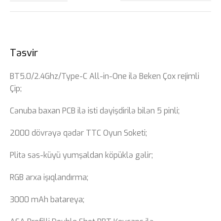
Təsvir
BT5.0/2.4Ghz/Type-C All-in-One ilə Beken Çox rejimli
Çip;
Cənuba baxan PCB ilə isti dəyişdirilə bilən 5 pinli;
2000 dövrəyə qədər TTC Oyun Soketi;
Plitə səs-küyü yumşaldan köpüklə gəlir;
RGB arxa işıqlandırma;
3000 mAh batareya;