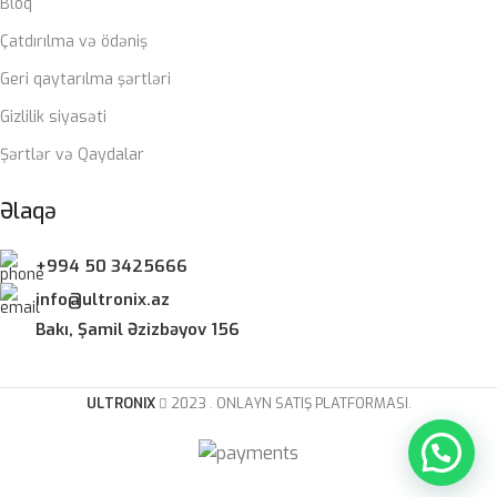
Bloq
ZƏMANƏT MÜDDƏTI
Çatdırılma və ödəniş
Geri qaytarılma şərtləri
12 ay
Gizlilik siyasəti
Şərtlər və Qaydalar
Əlaqə
+994 50 3425666
info@ultronix.az
Bakı, Şamil Əzizbəyov 156
ULTRONIX
2023 . ONLAYN SATIŞ PLATFORMASI.