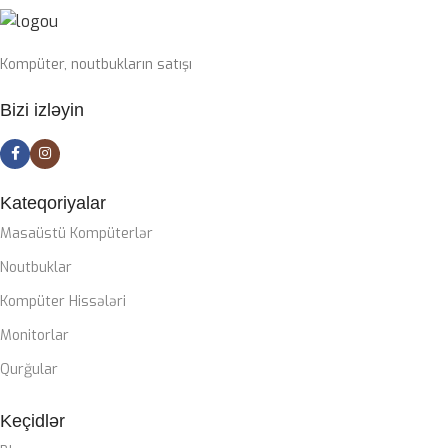
SSD
1TB nvme m2
Kompüter, noutbukların satışı
PLATA
Bizi izləyin
Gigabyte Z790 DDR5 wifi
CASE
ZALMAN M4
Kateqoriyalar
Masaüstü Kompüterlər
SOYUTMA SISTEMI
Noutbuklar
Kompüter Hissələri
Zalman Liquid coller
Monitorlar
QIDA BLOKU
Qurğular
Keçidlər
Zalman 850W 80+ gold