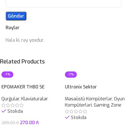
Rəylər
Hələ ki, rəy yoxdur.
Related Products
-7%
-7%
EPOMAKER TH80 SE
Ultronix Sektor
Qurğular
,
Klaviaturalar
Masaüstü Kompüterlər
,
Oyun
Kompüterləri
,
Gaming Zone
Stokda
Stokda
270.00
₼
289.00
₼