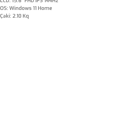
LCD: 15.6″ FHD IPS 144Hz
OS: Windows 11 Home
Çəki: 2.10 Kq