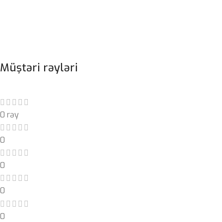
Müştəri rəyləri
0 rəy
0
0
0
0