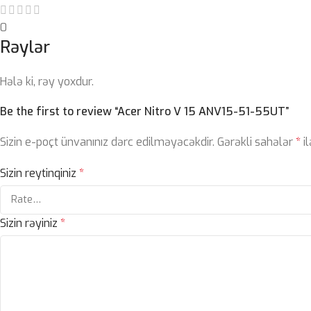
0
Rəylər
Hələ ki, rəy yoxdur.
Be the first to review “Acer Nitro V 15 ANV15-51-55UT”
Sizin e-poçt ünvanınız dərc edilməyəcəkdir.
Gərəkli sahələr
*
il
Sizin reytinqiniz
*
Sizin rəyiniz
*