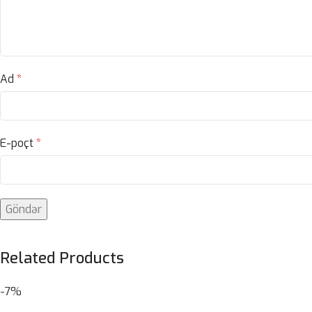
Ad
*
E-poçt
*
Related Products
-7%