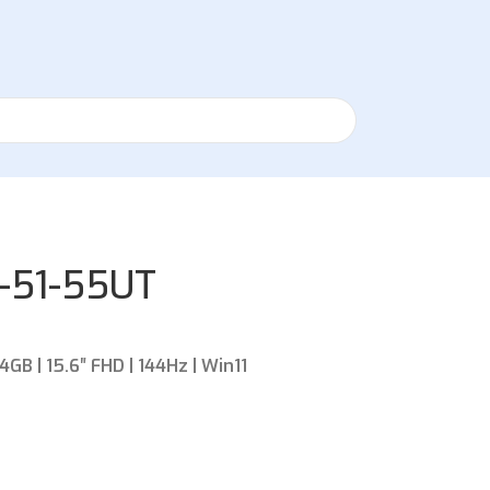
5-51-55UT
GB | 15.6″ FHD | 144Hz | Win11