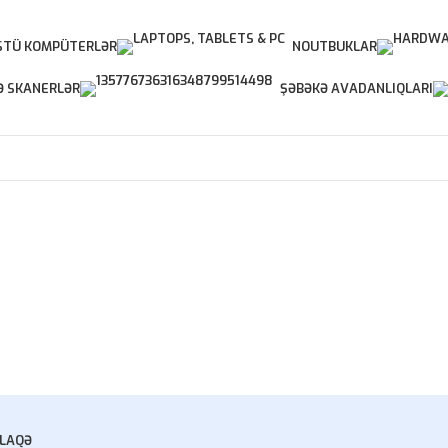
TÜ KOMPÜTERLƏR
NOUTBUKLAR
Ə SKANERLƏR
ŞƏBƏKƏ AVADANLIQLARI
LAQƏ