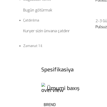
Pulsu
Bugün götürmək
Çatdırılma
2-3 G
Pulsu
Kuryer sizin ünvana çatdırır
Zəmanət 1 il
Spesifikasiya
Ümumi baxış
BREND