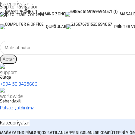
Kateqoriyalar
Skip to navigation
Skip to main content
GAMING ZONE
MASAÜS
QURĞULAR
PRINTER V
Axtar
Əlaqə
+994 50 3425666
Şəhərdaxili
Pulsuz çatdırılma
Kateqoriyalar
MAĞAZA
ENDIRIMLƏR
ÇOX SATILANLAR
YENI GƏLƏNLƏR
KOMPÜTERINI YIĞ
Ə