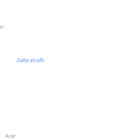
z
ün
z
Daha ətraflı
Acer