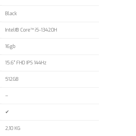
Black
Intel® Core™ i5-13420H
16gb
15.6″ FHD IPS 144Hz
512GB
–
✔
2,10 KG