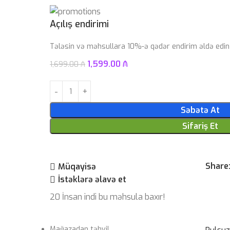
Açılış endirimi
Tələsin və məhsullara 10%-ə qədər endirim əldə edin
1,599.00
₼
1,699.00
₼
Səbətə At
Sifariş Et
Share
Müqayisə
İstəklərə əlavə et
20
İnsan indi bu məhsula baxır!
Mağazadan təhvil