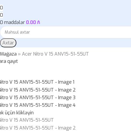
0
0
0
maddələr
0.00
₼
Axtar
»
Mağaza
»
Acer Nitro V 15 ANV15-51-55UT
ara qayıt
k üçün klikləyin