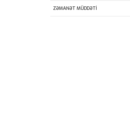
ZƏMANƏT MÜDDƏTI