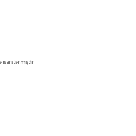
ə işarələnmişdir