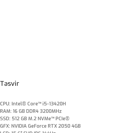
Təsvir
CPU: Intel® Core™ i5-13420H
RAM: 16 GB DDR4 3200MHz
SSD: 512 GB M.2 NVMe™ PCIe®
GFX: NVIDIA GeForce RTX 2050 4GB