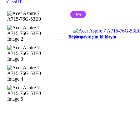
-6%
Böyütmək üçün klikləyin