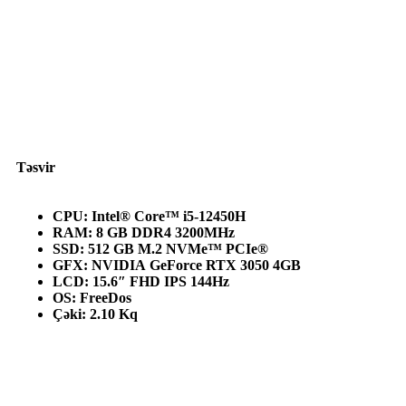
Təsvir
CPU: Intel® Core™ i5-12450H
RAM: 8 GB DDR4 3200MHz
SSD: 512 GB M.2 NVMe™ PCIe®
GFX: NVIDIA GeForce RTX 3050 4GB
LCD: 15.6″ FHD IPS 144Hz
OS: FreeDos
Çəki: 2.10 Kq