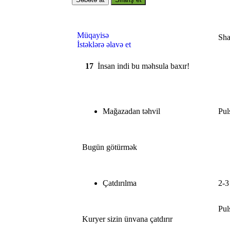
Müqayisə
Sha
İstəklərə əlavə et
17
İnsan indi bu məhsula baxır!
Mağazadan təhvil
Pul
Bugün götürmək
Çatdırılma
2-3
Pul
Kuryer sizin ünvana çatdırır