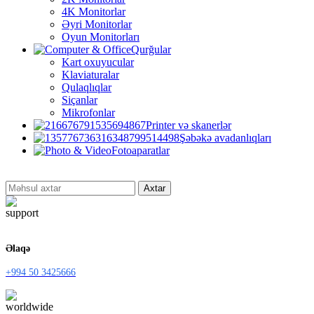
4K Monitorlar
Əyri Monitorlar
Oyun Monitorları
Qurğular
Kart oxuyucular
Klaviaturalar
Qulaqlıqlar
Siçanlar
Mikrofonlar
Printer və skanerlər
Şəbəkə avadanlıqları
Fotoaparatlar
Axtar
Əlaqə
+994 50 3425666