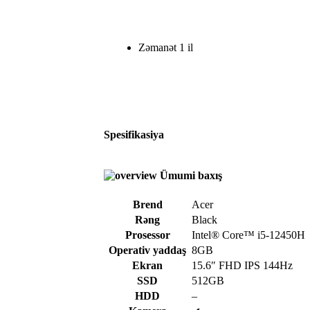
Zəmanət 1 il
Spesifikasiya
Ümumi baxış
Brend
Acer
Rəng
Black
Prosessor
Intel® Core™ i5-12450H
Operativ yaddaş
8GB
Ekran
15.6″ FHD IPS 144Hz
SSD
512GB
HDD
–