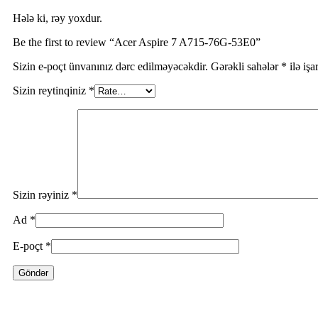
Hələ ki, rəy yoxdur.
Be the first to review “Acer Aspire 7 A715-76G-53E0”
Sizin e-poçt ünvanınız dərc edilməyəcəkdir.
Gərəkli sahələr
*
ilə işa
Sizin reytinqiniz
*
Sizin rəyiniz
*
Ad
*
E-poçt
*