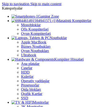
Skip to navigation
Skip to main content
Kateqoriyalar
Gaming Zone
Masaüstü Kompüterlər
Monobloklar
Ofis Kompüterləri
Oyun Kompüterləri
Noutbuklar
Apple MacBook
Biznes Noutbukları
Oyun Noutbukları
Ultrabook
Kompüter Hissələri
Ana platalar
Caselər
HDD
Kulerlər
Operativ yaddaşlar
Prosessorlar
Qida blokları
Qrafik Kartlar
SSD
Monitorlar
2K Monitorlar