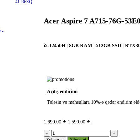
Acer Aspire 7 A715-76G-53E
i5-12450H | 8GB RAM | 512GB SSD | RTX30
Açılış endirimi
Tələsin və məhsullara 10%-ə qədər endirim əld
1,699.00
₼
1,599.00
₼
Səbətə at
Sifariş et