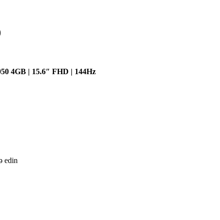
0
50 4GB | 15.6″ FHD | 144Hz
ə edin