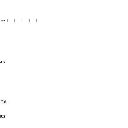
re:
suz
 Gün
suz