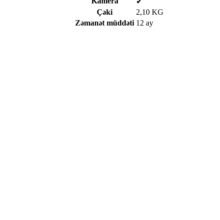
Kamera
✔
Çəki
2,10 KG
Zəmanət müddəti
12 ay