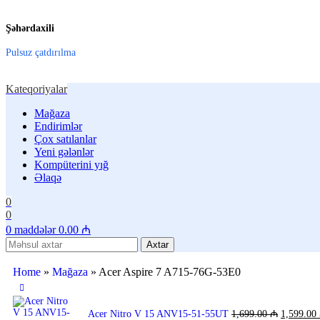
Şəhərdaxili
Pulsuz çatdırılma
Kateqoriyalar
Mağaza
Endirimlər
Çox satılanlar
Yeni gələnlər
Kompüterini yığ
Əlaqə
0
0
0
maddələr
0.00
₼
Axtar
Home
»
Mağaza
»
Acer Aspire 7 A715-76G-53E0
Acer Nitro V 15 ANV15-51-55UT
1,699.00
₼
1,599.00