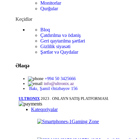
Monitorlar
Qurğular
Keçidlər
Bloq
Çatdırılma və ödəniş
Geri qaytarılma şərtləri
Gizlilik siyasəti
Şərtlər və Qaydalar
Əlaqə
+994 50 3425666
info@ultronix.az
Bakı, Şamil Əzizbəyov 156
ULTRONIX
2023 . ONLAYN SATIŞ PLATFORMASI.
Kateqoriyalar
Gaming Zone