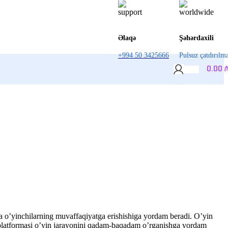
Əlaqə
Şəhərdaxili
+994 50 3425666
Pulsuz çatdırılm
0.00
esa o’yinchilarning muvaffaqiyatga erishishiga yordam beradi. O’yin
latformasi o’yin jarayonini qadam-baqadam o’rganishga yordam