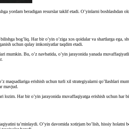
a yordam beradigan resurslar taklif etadi. O’yinlarni boshlashdan oldin,
ilishga bog’liq. Har bir o’yin o’ziga xos qoidalar va shartlarga ega, s
’rganish uchun qulay imkoniyatlar taqdim etadi.
ishlari mumkin. Bu, o’z navbatida, o’yin jarayonida yanada muvaffaqiyatl
r.
’z maqsadlariga erishish uchun turli xil strategiyalarni qo’llashlari mu
ar mavjud.
lari lozim. Har bir o’yin jarayonida muvaffaqiyatga erishish uchun har bir
iyatini ta’minlaydi. O’yin davomida xotirjam bo’lish, hissiy holatni b