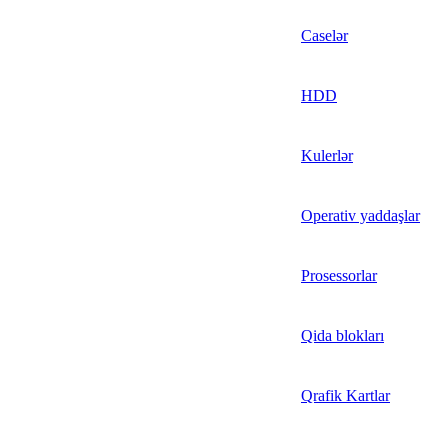
Caselər
HDD
Kulerlər
Operativ yaddaşlar
Prosessorlar
Qida blokları
Qrafik Kartlar