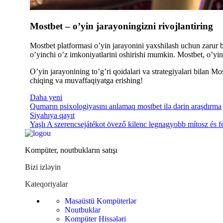
Mostbet – o’yin jarayoningizni rivojlantiring
Mostbet platformasi o’yin jarayonini yaxshilash uchun zarur bo’
o’yinchi o’z imkoniyatlarini oshirishi mumkin. Mostbet, o’yinc
O’yin jarayonining to’g’ri qoidalari va strategiyalari bilan M
chiqing va muvaffaqiyatga erishing!
Daha yeni
Qumarın psixologiyasını anlamaq mostbet ilə dərin araşdırma
Siyahıya qayıt
Yaşlı
A szerencsejátékot övező kilenc legnagyobb mítosz és fé
Kompüter, noutbukların satışı
Bizi izləyin
Kateqoriyalar
Masaüstü Kompüterlər
Noutbuklar
Kompüter Hissələri