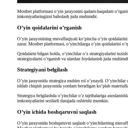
Mostbet platformasi o’yin jarayonini qadam-baqadam o’rganishg
imkoniyatlaringizni baholash juda muhimdir.
O’yin qoidalarini o’rganish
O’yin jarayonining muvaffaqiyati ko’pincha o’yin qoidalarini b
zarur. Mostbet platformasi, o’yinchilarga o’yin qoidalarini o
Qoidalarni bilgan holda, o’yinchilar o’z strategiyalarini tuz
strategiyalarni o’rganish va ulardan foydalanish juda muhimdi
Strategiyani belgilash
O’yin jarayonida strategiya muhim rol o’ynaydi. O’yinchilar o
ishlab chiqish jarayonida yordam beradigan ko’plab materiall
Strategiya belgilashda o’yinchilar o’z tajribalariga asoslanish
imkoniyatlarini sezilarli darajada oshirishi mumkin.
O’yin ichida boshqaruvni saqlash
O’yin jarayonida boshqaruvni saqlash o’yinchilarning muvaffaq