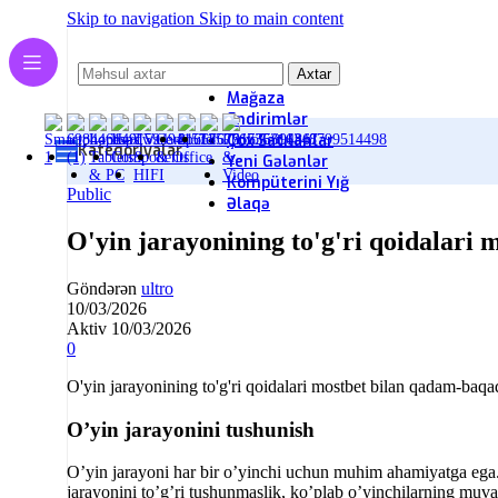
Skip to navigation
Skip to main content
Axtar
Mağaza
Endirimlər
Çox Satılanlar
Kateqoriyalar
Yeni Gələnlər
Kompüterini Yığ
Public
Əlaqə
O'yin jarayonining to'g'ri qoidalar
Göndərən
ultro
10/03/2026
Aktiv 10/03/2026
0
O'yin jarayonining to'g'ri qoidalari mostbet bilan qadam-ba
O’yin jarayonini tushunish
O’yin jarayoni har bir o’yinchi uchun muhim ahamiyatga ega. O
jarayonini to’g’ri tushunmaslik, ko’plab o’yinchilarning muv