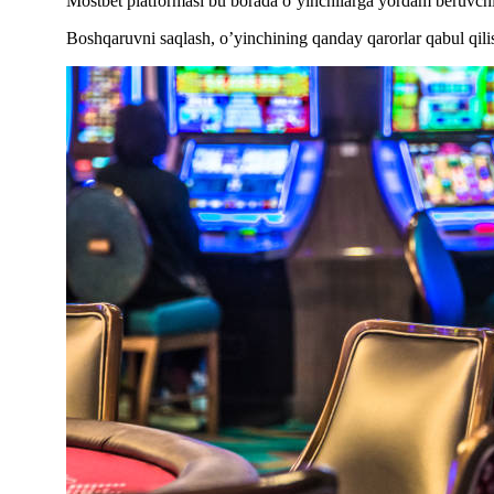
Mostbet platformasi bu borada o’yinchilarga yordam beruvchi 
Boshqaruvni saqlash, o’yinchining qanday qarorlar qabul qil