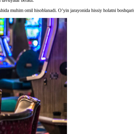
tavsiyalar beradi.
ishida muhim omil hisoblanadi. O’yin jarayonida hissiy holatni boshqar