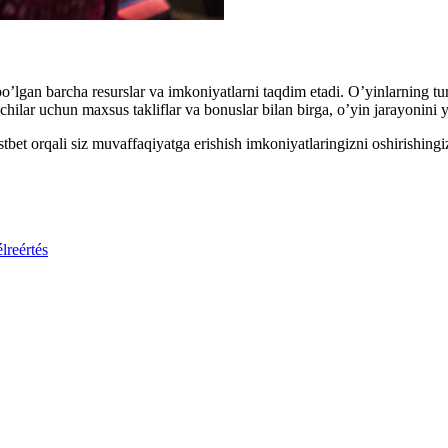
lgan barcha resurslar va imkoniyatlarni taqdim etadi. O’yinlarning turli x
hilar uchun maxsus takliflar va bonuslar bilan birga, o’yin jarayonini ya
ostbet orqali siz muvaffaqiyatga erishish imkoniyatlaringizni oshirishing
lreértés