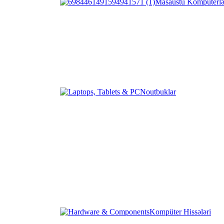
Masaüstü Kompüterlə
Noutbuklar
Kompüter Hissələri