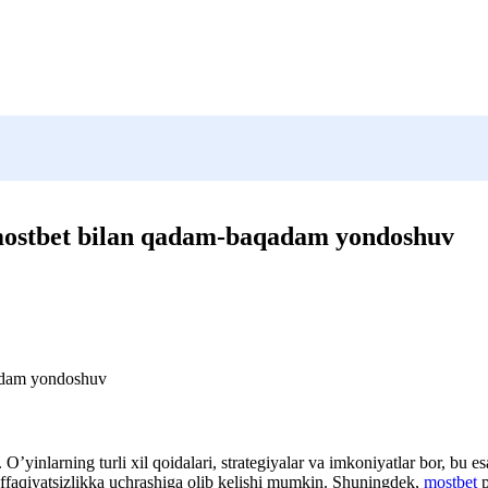
i mostbet bilan qadam-baqadam yondoshuv
qadam yondoshuv
’yinlarning turli xil qoidalari, strategiyalar va imkoniyatlar bor, bu 
affaqiyatsizlikka uchrashiga olib kelishi mumkin. Shuningdek,
mostbet
p