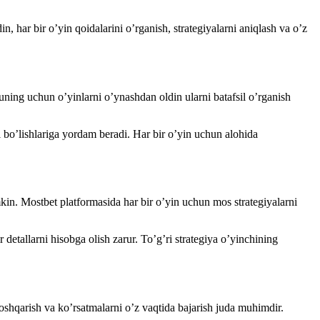
 har bir o’yin qoidalarini o’rganish, strategiyalarni aniqlash va o’z
huning uchun o’yinlarni o’ynashdan oldin ularni batafsil o’rganish
i bo’lishlariga yordam beradi. Har bir o’yin uchun alohida
mkin. Mostbet platformasida har bir o’yin uchun mos strategiyalarni
 detallarni hisobga olish zarur. To’g’ri strategiya o’yinchining
oshqarish va ko’rsatmalarni o’z vaqtida bajarish juda muhimdir.