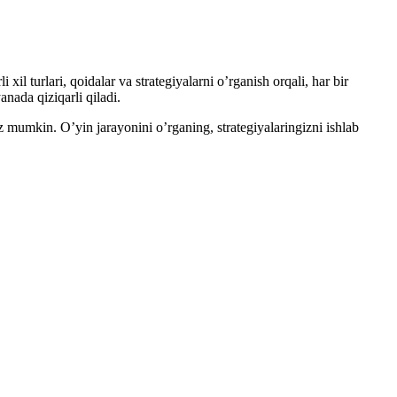
il turlari, qoidalar va strategiyalarni o’rganish orqali, har bir
nada qiziqarli qiladi.
iz mumkin. O’yin jarayonini o’rganing, strategiyalaringizni ishlab