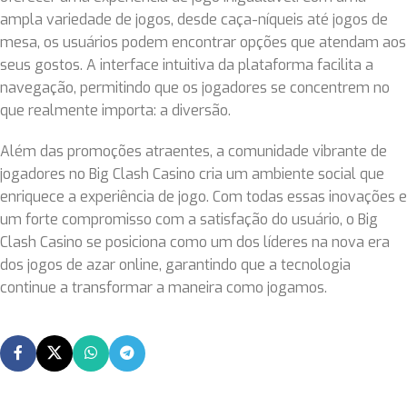
ampla variedade de jogos, desde caça-níqueis até jogos de
mesa, os usuários podem encontrar opções que atendam aos
seus gostos. A interface intuitiva da plataforma facilita a
navegação, permitindo que os jogadores se concentrem no
que realmente importa: a diversão.
Além das promoções atraentes, a comunidade vibrante de
jogadores no Big Clash Casino cria um ambiente social que
enriquece a experiência de jogo. Com todas essas inovações e
um forte compromisso com a satisfação do usuário, o Big
Clash Casino se posiciona como um dos líderes na nova era
dos jogos de azar online, garantindo que a tecnologia
continue a transformar a maneira como jogamos.