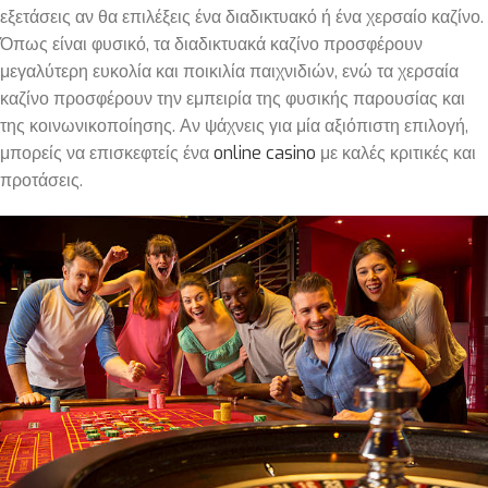
εξετάσεις αν θα επιλέξεις ένα διαδικτυακό ή ένα χερσαίο καζίνο.
Όπως είναι φυσικό, τα διαδικτυακά καζίνο προσφέρουν
μεγαλύτερη ευκολία και ποικιλία παιχνιδιών, ενώ τα χερσαία
καζίνο προσφέρουν την εμπειρία της φυσικής παρουσίας και
της κοινωνικοποίησης. Αν ψάχνεις για μία αξιόπιστη επιλογή,
μπορείς να επισκεφτείς ένα
online casino
με καλές κριτικές και
προτάσεις.