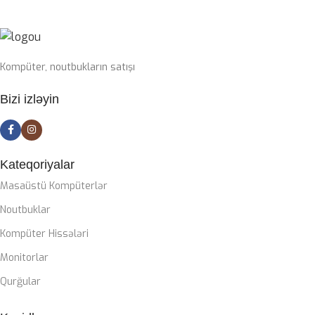
Kompüter, noutbukların satışı
Bizi izləyin
Kateqoriyalar
Masaüstü Kompüterlər
Noutbuklar
Kompüter Hissələri
Monitorlar
Qurğular