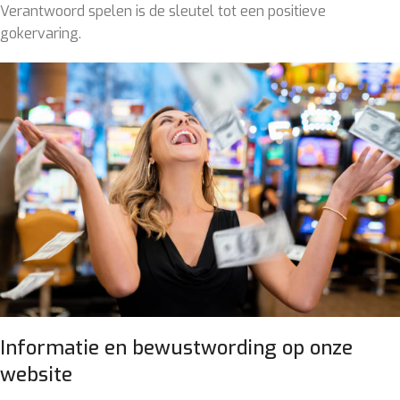
Verantwoord spelen is de sleutel tot een positieve
gokervaring.
Informatie en bewustwording op onze
website