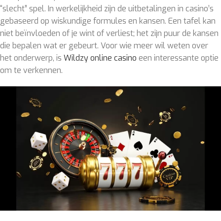
“slecht” spel. In werkelijkheid zijn de uitbetalingen in casino’s
gebaseerd op wiskundige formules en kansen. Een tafel kan
niet beïnvloeden of je wint of verliest; het zijn puur de kansen
die bepalen wat er gebeurt. Voor wie meer wil weten over
het onderwerp, is
Wildzy online casino
een interessante optie
om te verkennen.