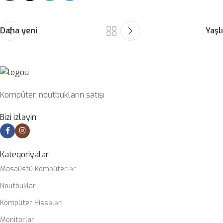
Daha yeni
Yaşlı
Kompüter, noutbukların satışı
Bizi izləyin
Kateqoriyalar
Masaüstü Kompüterlər
Noutbuklar
Kompüter Hissələri
Monitorlar