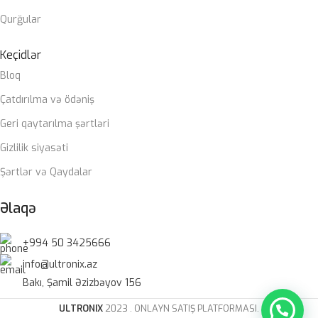
Qurğular
Keçidlər
Bloq
Çatdırılma və ödəniş
Geri qaytarılma şərtləri
Gizlilik siyasəti
Şərtlər və Qaydalar
Əlaqə
+994 50 3425666
info@ultronix.az
Bakı, Şamil Əzizbəyov 156
ULTRONIX
2023 . ONLAYN SATIŞ PLATFORMASI.