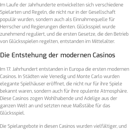
Im Laufe der Jahrhunderte entwickelten sich verschiedene
Spielarten und Regeln, die nicht nur in der Gesellschaft
populär wurden, sondern auch als Einnahmequelle für
Herrscher und Regierungen dienten. Glücksspiel wurde
zunehmend reguliert, und die ersten Gesetze, die den Betrieb
von Glücksspielen regelten, entstanden im Mittelalter.
Die Entstehung der modernen Casinos
Im 17. Jahrhundert entstanden in Europa die ersten modernen
Casinos. In Städten wie Venedig und Monte Carlo wurden
elegante Spielhäuser eröffnet, die nicht nur für ihre Spiele
bekannt waren, sondern auch für ihre opulente Atmosphäre.
Diese Casinos zogen Wohlhabende und Adelige aus der
ganzen Welt an und setzten neue Maßstäbe für das
Glücksspiel.
Die Spielangebote in diesen Casinos wurden vielfältiger, und