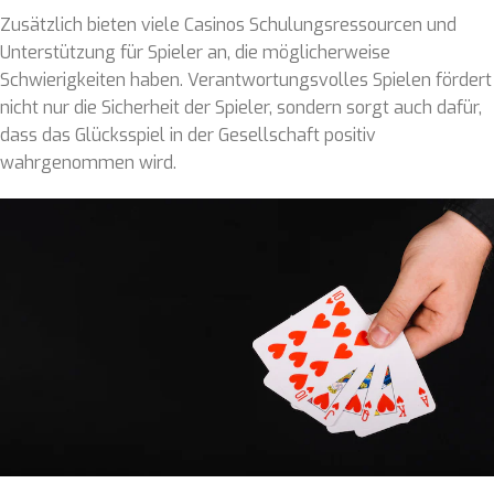
Zusätzlich bieten viele Casinos Schulungsressourcen und
Unterstützung für Spieler an, die möglicherweise
Schwierigkeiten haben. Verantwortungsvolles Spielen fördert
nicht nur die Sicherheit der Spieler, sondern sorgt auch dafür,
dass das Glücksspiel in der Gesellschaft positiv
wahrgenommen wird.