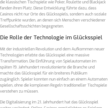
die klassischen Tischspiele wie Poker, Roulette und Blackjack
fanden ihren Platz. Diese Entwicklung führte dazu, dass
Casinos nicht nur Orte des Glücksspiels, sondern auch soziale
Treffpunkte wurden, an denen sich Menschen verschiedener
Gesellschaftsschichten begegneten.
Die Rolle der Technologie im Glücksspiel
Mit der industriellen Revolution und dem Aufkommen neuer
Technologien erlebte das Glücksspiel eine massive
Transformation. Die Einführung von Spielautomaten im
späten 19. Jahrhundert revolutionierte die Branche und
machte das Glücksspiel für ein breiteres Publikum
zugänglich. Spieler konnten nun einfach an einem Automaten
spielen, ohne die komplexen Regeln traditioneller Tischspiele
verstehen zu müssen.
Die Digitalisierung im 21. Jahrhundert hat das Glücksspiel