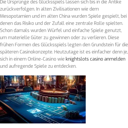
Die Ursprünge des Glücksspiels lassen sich bis in die Antike
zurückverfolgen. In alten Zivilisationen wie dem
Mesopotamien und im alten China wurden Spiele gespielt, bei
denen das Risiko und der Zufall eine zentrale Rolle spielten.
Schon damals wurden Würfel und einfache Spiele genutzt,
um materielle Güter zu gewinnen oder zu verlieren. Diese
frühen Formen des Glücksspiels legten den Grundstein für die
späteren Casinokonzepte. Heutzutage ist es einfacher denn je,
sich in einem Online-Casino wie
knightslots casino anmelden
und aufregende Spiele zu entdecken.