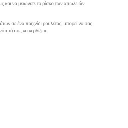
εις και να μειώνετε το ρίσκο των απωλειών
άτων σε ένα παιχνίδι ρουλέτας, μπορεί να σας
ότητά σας να κερδίζετε.