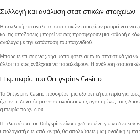
Συλλογή και ανάλυση στατιστικών στοιχείων
Η συλλογή και ανάλυση στατιστικών στοιχείων μπορεί να ενισχύσ
και τις αποδόσεις μπορεί να σας προσφέρουν μια καθαρή εικόνα
ανάλογα με την κατάσταση του παιχνιδιού.
Μπορείτε επίσης να χρησιμοποιήσετε αυτά τα στατιστικά για να 
άλλοι παίκτες ενδέχεται να παραλείψουν. Η ανάλυση στατιστικ
Η εμπειρία του Onlyspins Casino
Το Onlyspins Casino προσφέρει μια εξαιρετική εμπειρία για το
έχουν τη δυνατότητα να απολαύσουν τις αγαπημένες τους δραστ
εμπειρία παιχνιδιού.
Η πλατφόρμα του Onlyspins είναι σχεδιασμένη για να διευκολύ
υπολογιστή είτε από κινητό, θα απολαύσετε μια μοναδική εμπει