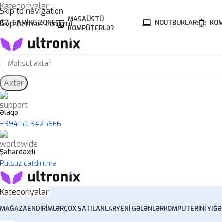
Kateqoriyalar
Skip to navigation
MASAÜSTÜ
Skip to main content
GAMING ZONE
NOUTBUKLAR
KOM
KOMPÜTERLƏR
Axtar
Əlaqə
+994 50 3425666
Şəhərdaxili
Pulsuz çatdırılma
Kateqoriyalar
MAĞAZA
ENDIRIMLƏR
ÇOX SATILANLAR
YENI GƏLƏNLƏR
KOMPÜTERINI YIĞ
Ə