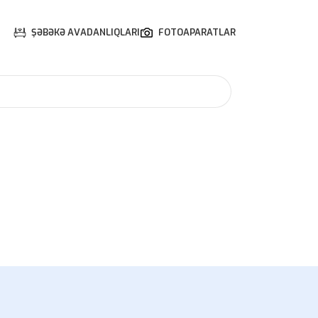
ŞƏBƏKƏ AVADANLIQLARI
FOTOAPARATLAR