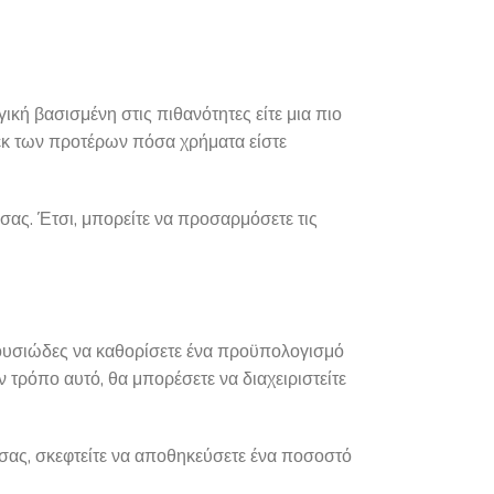
γική βασισμένη στις πιθανότητες είτε μια πιο
ε εκ των προτέρων πόσα χρήματα είστε
σας. Έτσι, μπορείτε να προσαρμόσετε τις
αι ουσιώδες να καθορίσετε ένα προϋπολογισμό
ν τρόπο αυτό, θα μπορέσετε να διαχειριστείτε
 σας, σκεφτείτε να αποθηκεύσετε ένα ποσοστό