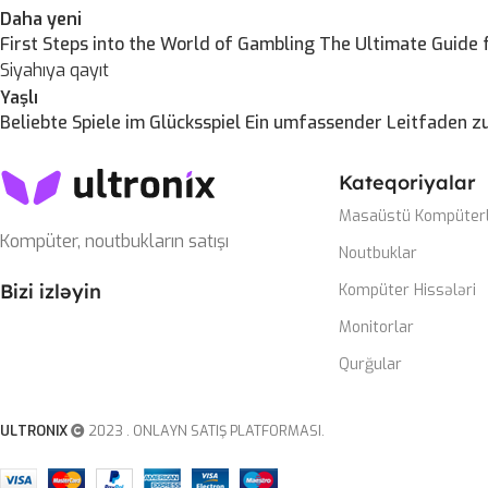
Daha yeni
First Steps into the World of Gambling The Ultimate Guide 
Siyahıya qayıt
Yaşlı
Beliebte Spiele im Glücksspiel Ein umfassender Leitfaden z
Kateqoriyalar
Masaüstü Kompüter
Kompüter, noutbukların satışı
Noutbuklar
Bizi izləyin
Kompüter Hissələri
Monitorlar
Qurğular
ULTRONIX
2023 . ONLAYN SATIŞ PLATFORMASI.