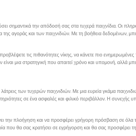
ει σημαντικά την απόδοσή σας στα τυχερά παιχνίδια. Οι πληροφο
 της αγοράς και των παιχνιδιών. Με τη βοήθεια δεδομένων, μπο
προβλέψετε τις πιθανότητες νίκης, να κάνετε πιο ενημερωμένες 
ών είναι μια στρατηγική που απαιτεί χρόνο και υπομονή, αλλά
υς λάτρεις των τυχερών παιχνιδιών. Με μια ευρεία γκάμα παιχνι
ηριότητες σε ένα ασφαλές και φιλικό περιβάλλον. Η συνεχής υ
νει την πλοήγηση και να προσφέρει γρήγορη πρόσβαση σε όλα τα
ρία που θα σας κρατήσει σε εγρήγορση και θα σας προσφέρει την