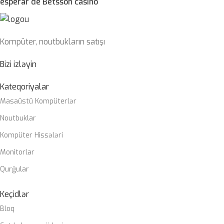
esperar de Betsson casino
Kompüter, noutbukların satışı
Bizi izləyin
Kateqoriyalar
Masaüstü Kompüterlər
Noutbuklar
Kompüter Hissələri
Monitorlar
Qurğular
Keçidlər
Bloq