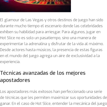
El glamour de Las Vegas y otros destinos de juego han sido
durante mucho tiempo el escenario donde las celebridades
exhiben su habilidad para arriesgar. Para algunos, jugar en
Hot Slice no es solo un pasatiempo, sino una manera de
experimentar la adrenalina y disfrutar de la vida al máximo.
Desde actores hasta músicos, la presencia de estas figuras
en el mundo del juego agrega un aire de exclusividad a la
experiencia.
Técnicas avanzadas de los mejores
apostadores
Los apostadores más exitosos han perfeccionado una serie
de técnicas que les permiten maximizar sus oportunidades de
ganar. En el caso de Hot Slice, entender la mecánica del juego