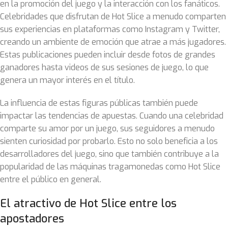
en la promoción del juego y la interacción con los fanáticos.
Celebridades que disfrutan de Hot Slice a menudo comparten
sus experiencias en plataformas como Instagram y Twitter,
creando un ambiente de emoción que atrae a más jugadores.
Estas publicaciones pueden incluir desde fotos de grandes
ganadores hasta videos de sus sesiones de juego, lo que
genera un mayor interés en el título.
La influencia de estas figuras públicas también puede
impactar las tendencias de apuestas. Cuando una celebridad
comparte su amor por un juego, sus seguidores a menudo
sienten curiosidad por probarlo. Esto no solo beneficia a los
desarrolladores del juego, sino que también contribuye a la
popularidad de las máquinas tragamonedas como Hot Slice
entre el público en general.
El atractivo de Hot Slice entre los
apostadores