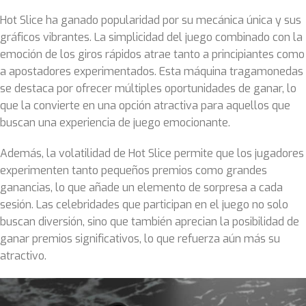
Hot Slice ha ganado popularidad por su mecánica única y sus
gráficos vibrantes. La simplicidad del juego combinado con la
emoción de los giros rápidos atrae tanto a principiantes como
a apostadores experimentados. Esta máquina tragamonedas
se destaca por ofrecer múltiples oportunidades de ganar, lo
que la convierte en una opción atractiva para aquellos que
buscan una experiencia de juego emocionante.
Además, la volatilidad de Hot Slice permite que los jugadores
experimenten tanto pequeños premios como grandes
ganancias, lo que añade un elemento de sorpresa a cada
sesión. Las celebridades que participan en el juego no solo
buscan diversión, sino que también aprecian la posibilidad de
ganar premios significativos, lo que refuerza aún más su
atractivo.