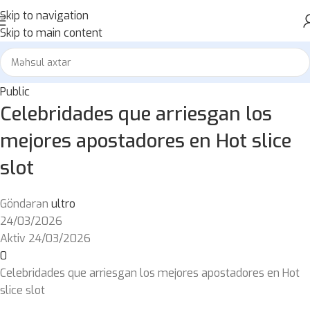
Skip to navigation
Skip to main content
Public
Celebridades que arriesgan los
mejores apostadores en Hot slice
slot
Göndərən
ultro
24/03/2026
Aktiv 24/03/2026
0
Celebridades que arriesgan los mejores apostadores en Hot
slice slot