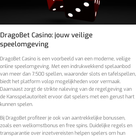
DragoBet Casino: jouw veilige
speelomgeving
DragoBet Casino is een voorbeeld van een moderne, veilige
online speelomgeving. Met een indrukwekkend spelaanbod
van meer dan 7.500 spellen, waaronder slots en tafelspellen,
biedt het platform volop mogelijkheden voor vermaak.
Daarnaast zorgt de strikte naleving van de regelgeving van
de Kansspelautoriteit ervoor dat spelers met een gerust hart
kunnen spelen.
Bij DragoBet profiteer je ook van aantrekkelijke bonussen,
zoals een welkomstbonus en free spins. Duidelijke regels en
transparantie over inzetvereisten helpen spelers om hun