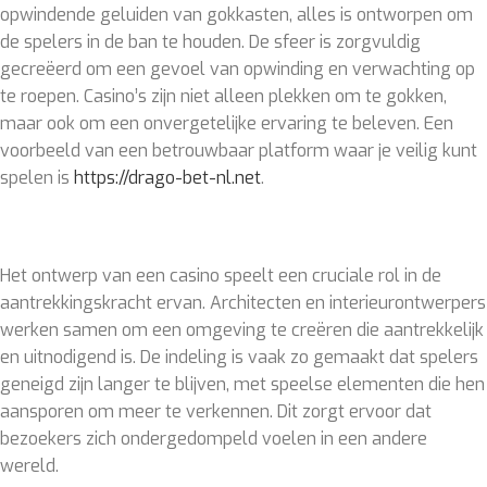
opwindende geluiden van gokkasten, alles is ontworpen om
de spelers in de ban te houden. De sfeer is zorgvuldig
gecreëerd om een gevoel van opwinding en verwachting op
te roepen. Casino’s zijn niet alleen plekken om te gokken,
maar ook om een onvergetelijke ervaring te beleven. Een
voorbeeld van een betrouwbaar platform waar je veilig kunt
spelen is
https://drago-bet-nl.net
.
Het ontwerp van een casino speelt een cruciale rol in de
aantrekkingskracht ervan. Architecten en interieurontwerpers
werken samen om een omgeving te creëren die aantrekkelijk
en uitnodigend is. De indeling is vaak zo gemaakt dat spelers
geneigd zijn langer te blijven, met speelse elementen die hen
aansporen om meer te verkennen. Dit zorgt ervoor dat
bezoekers zich ondergedompeld voelen in een andere
wereld.