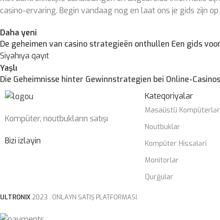
casino-ervaring. Begin vandaag nog en laat ons je gids zijn o
Daha yeni
De geheimen van casino strategieën onthullen Een gids voo
Siyahıya qayıt
Yaşlı
Die Geheimnisse hinter Gewinnstrategien bei Online-Casinos
Kateqoriyalar
Masaüstü Kompüterlər
Kompüter, noutbukların satışı
Noutbuklar
Bizi izləyin
Kompüter Hissələri
Monitorlar
Qurğular
ULTRONIX
2023 . ONLAYN SATIŞ PLATFORMASI.