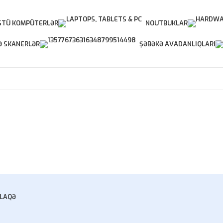
TÜ KOMPÜTERLƏR
NOUTBUKLAR
Ə SKANERLƏR
ŞƏBƏKƏ AVADANLIQLARI
LAQƏ