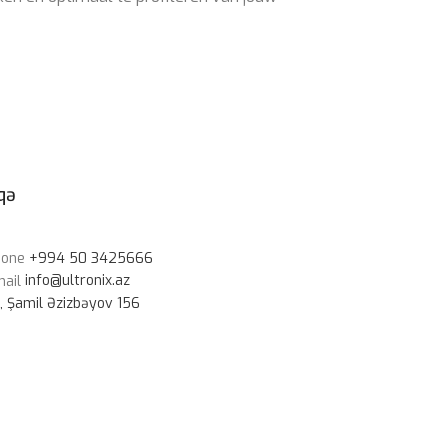
qə
+994 50 3425666
info@ultronix.az
, Şamil Əzizbəyov 156