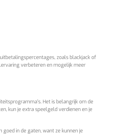
uitbetalingspercentages, zoals blackjack of
elervaring verbeteren en mogelijk meer
teitsprogramma’s. Het is belangrijk om de
n, kun je extra speelgeld verdienen en je
 goed in de gaten, want ze kunnen je