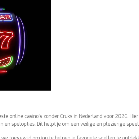
te online casino’s zonder Cruks in Nederland voor 2026. Hier 
en spelopties. Dit helpt je om een veilige en plezierige speel
n we toegewijd om jou te helpen je favoriete spellen te ontde