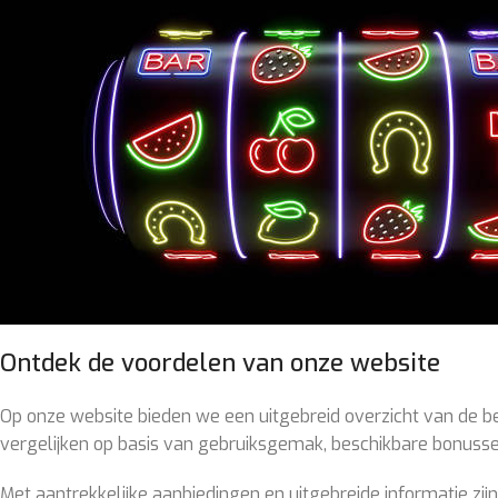
Ontdek de voordelen van onze website
Op onze website bieden we een uitgebreid overzicht van de bes
vergelijken op basis van gebruiksgemak, beschikbare bonussen 
Met aantrekkelijke aanbiedingen en uitgebreide informatie zij