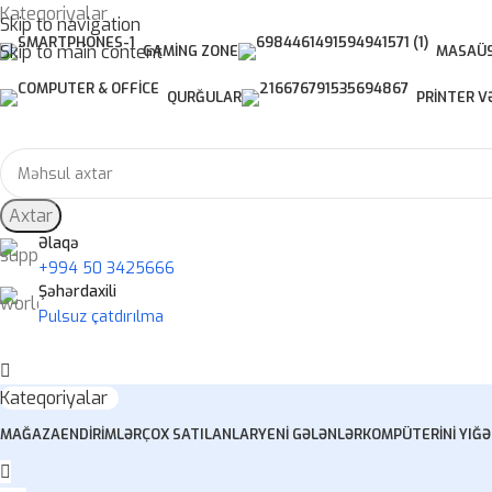
Kateqoriyalar
Skip to navigation
Skip to main content
GAMING ZONE
MASAÜS
QURĞULAR
PRINTER V
Axtar
Əlaqə
+994 50 3425666
Şəhərdaxili
Pulsuz çatdırılma
Kateqoriyalar
MAĞAZA
ENDIRIMLƏR
ÇOX SATILANLAR
YENI GƏLƏNLƏR
KOMPÜTERINI YIĞ
Ə