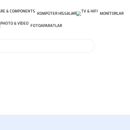
KOMPÜTER HISSƏLƏRI
MONITORLAR
FOTOAPARATLAR