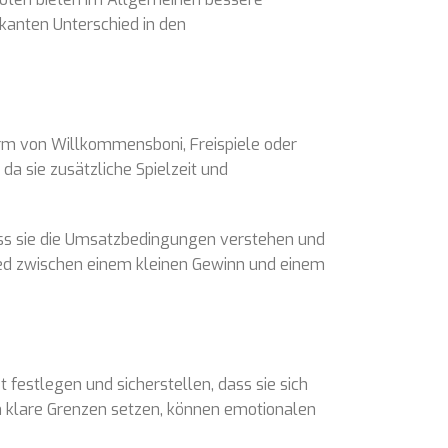
kanten Unterschied in den
Form von Willkommensboni, Freispiele oder
a sie zusätzliche Spielzeit und
dass sie die Umsatzbedingungen verstehen und
hied zwischen einem kleinen Gewinn und einem
t festlegen und sicherstellen, dass sie sich
ich klare Grenzen setzen, können emotionalen