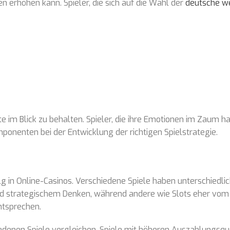
n erhöhen kann. Spieler, die sich auf die Wahl der
deutsche we
e im Blick zu behalten. Spieler, die ihre Emotionen im Zaum ha
mponenten bei der Entwicklung der richtigen Spielstrategie.
olg in Online-Casinos. Verschiedene Spiele haben unterschiedl
nd strategischem Denken, während andere wie Slots eher vom G
entsprechen.
iedenen Spiele vergleichen. Spiele mit höheren Auszahlungsq