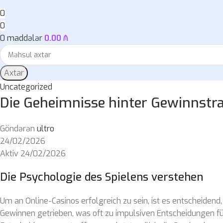
0
0
0
maddələr
0.00
₼
Axtar
Uncategorized
Die Geheimnisse hinter Gewinnstra
Göndərən
ultro
24/02/2026
Aktiv 24/02/2026
Die Psychologie des Spielens verstehen
Um an Online-Casinos erfolgreich zu sein, ist es entscheidend
Gewinnen getrieben, was oft zu impulsiven Entscheidungen füh