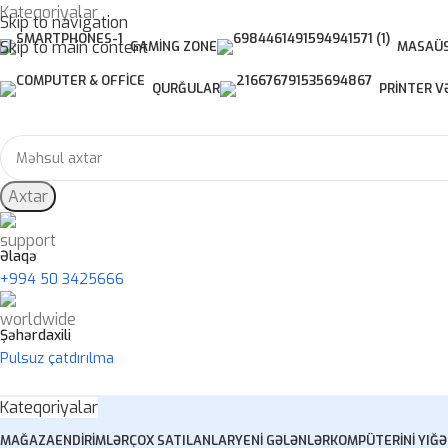
Kateqoriyalar
Skip to navigation
Skip to main content
GAMING ZONE
MASAÜS
QURĞULAR
PRINTER V
Axtar
Əlaqə
+994 50 3425666
Şəhərdaxili
Pulsuz çatdırılma
Kateqoriyalar
MAĞAZA
ENDIRIMLƏR
ÇOX SATILANLAR
YENI GƏLƏNLƏR
KOMPÜTERINI YIĞ
Ə