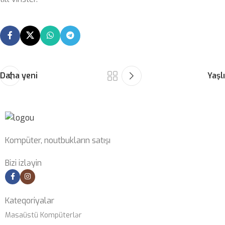
Daha yeni
Yaşlı
Kompüter, noutbukların satışı
Bizi izləyin
Kateqoriyalar
Masaüstü Kompüterlər