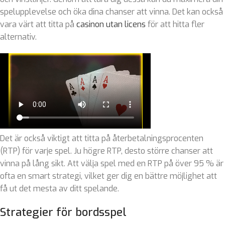
spelupplevelse och öka dina chanser att vinna. Det kan också
vara värt att titta på
casinon utan licens
för att hitta fler
alternativ.
Det är också viktigt att titta på återbetalningsprocenten
(RTP) för varje spel. Ju högre RTP, desto större chanser att
vinna på lång sikt. Att välja spel med en RTP på över 95 % är
ofta en smart strategi, vilket ger dig en bättre möjlighet att
få ut det mesta av ditt spelande.
Strategier för bordsspel