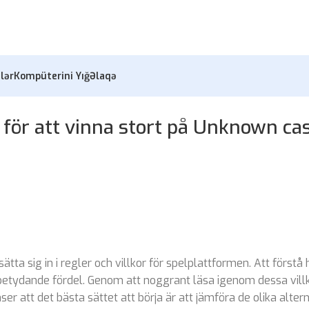
lər
Kompüterini Yığ
Əlaqə
 för att vinna stort på Unknown ca
ätta sig in i regler och villkor för spelplattformen. Att förstå h
 betydande fördel. Genom att noggrant läsa igenom dessa vill
er att det bästa sättet att börja är att jämföra de olika alter