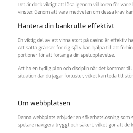
Det är dock viktigt att läsa igenom villkoren för v
vinster. Genom att vara medveten om dessa krav kan d
Hantera din bankrulle effektivt
En viktig del av att vinna stort på casino är effektiv 
Att sätta gränser för dig själv kan hjälpa till att för
portioner för att förlänga din spelupplevelse.
Att ha en tydlig plan och disciplin när det kommer til
situation där du jagar förluster, vilket kan leda till 
Om webbplatsen
Denna webbplats erbjuder en säkerhetslösning som sk
spelare navigera tryggt och säkert, vilket gör att de k