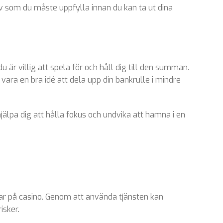
v som du måste uppfylla innan du kan ta ut dina
u är villig att spela för och håll dig till den summan.
å vara en bra idé att dela upp din bankrulle i mindre
hjälpa dig att hålla fokus och undvika att hamna i en
ar på casino. Genom att använda tjänsten kan
isker.