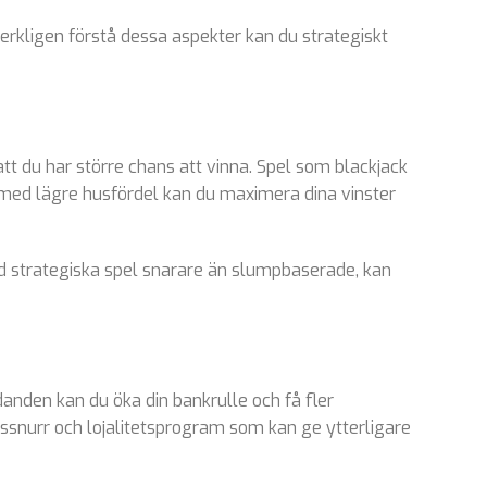
 verkligen förstå dessa aspekter kan du strategiskt
att du har större chans att vinna. Spel som blackjack
 med lägre husfördel kan du maximera dina vinster
d strategiska spel snarare än slumpbaserade, kan
anden kan du öka din bankrulle och få fler
tissnurr och lojalitetsprogram som kan ge ytterligare