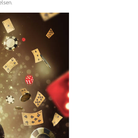
elsen.