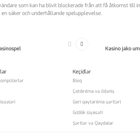
ändare som kan ha blivit blockerade från att få åtkomst till
av en säker och underhållande spelupplevelse.
asinospel
Kasino jako um
lar
Keçidlər
ompüterlər
Bloq
Çatdırılma və ödəniş
ssələri
Geri qaytarılma şərtləri
Gizlilik siyasəti
Şərtlər və Qaydalar