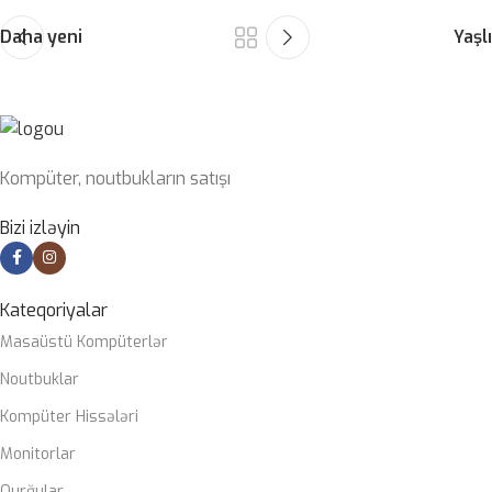
Daha yeni
Yaşlı
Kompüter, noutbukların satışı
Bizi izləyin
Kateqoriyalar
Masaüstü Kompüterlər
Noutbuklar
Kompüter Hissələri
Monitorlar
Qurğular