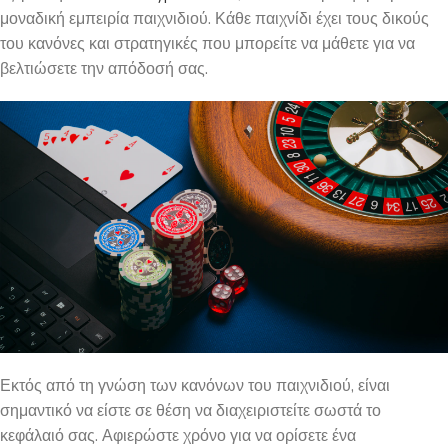
μοναδική εμπειρία παιχνιδιού. Κάθε παιχνίδι έχει τους δικούς
του κανόνες και στρατηγικές που μπορείτε να μάθετε για να
βελτιώσετε την απόδοσή σας.
Εκτός από τη γνώση των κανόνων του παιχνιδιού, είναι
σημαντικό να είστε σε θέση να διαχειριστείτε σωστά το
κεφάλαιό σας. Αφιερώστε χρόνο για να ορίσετε ένα