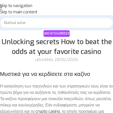
Skip to navigation
Skip to main content
UNCATEGORIZED
Unlocking secrets How to beat the
odds at your favorite casino
ultro
Aktiv 28/02/2026
Μυστικά για να κερδίσετε στα καζίνο
Η κατανόηση των παιχνιδιών και των στρατηγικών τους είναι το
πρώτο βήμα για να αυξήσετε τις πιθανότητές σας να κερδίσετε.
Τα καζίνο προσφέρουν μια ποικιλία παιχνιδιών, όπως ρουλέτα,
πόκερ και κουλοχέρηδες. Εάν ενδιαφέρεστε, μπορείτε να
εξερευνήσετε και το
crypto casino
, το οποίο προσφέρει μια