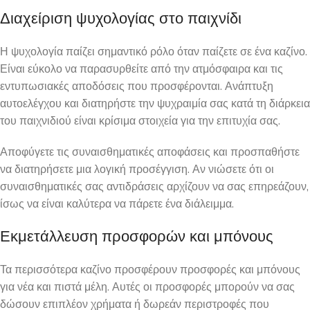
Διαχείριση ψυχολογίας στο παιχνίδι
Η ψυχολογία παίζει σημαντικό ρόλο όταν παίζετε σε ένα καζίνο.
Είναι εύκολο να παρασυρθείτε από την ατμόσφαιρα και τις
εντυπωσιακές αποδόσεις που προσφέρονται. Ανάπτυξη
αυτοελέγχου και διατηρήστε την ψυχραιμία σας κατά τη διάρκεια
του παιχνιδιού είναι κρίσιμα στοιχεία για την επιτυχία σας.
Αποφύγετε τις συναισθηματικές αποφάσεις και προσπαθήστε
να διατηρήσετε μια λογική προσέγγιση. Αν νιώσετε ότι οι
συναισθηματικές σας αντιδράσεις αρχίζουν να σας επηρεάζουν,
ίσως να είναι καλύτερα να πάρετε ένα διάλειμμα.
Εκμετάλλευση προσφορών και μπόνους
Τα περισσότερα καζίνο προσφέρουν προσφορές και μπόνους
για νέα και πιστά μέλη. Αυτές οι προσφορές μπορούν να σας
δώσουν επιπλέον χρήματα ή δωρεάν περιστροφές που