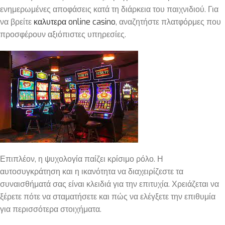
ενημερωμένες αποφάσεις κατά τη διάρκεια του παιχνιδιού. Για
να βρείτε
καλυτερα online casino
, αναζητήστε πλατφόρμες που
προσφέρουν αξιόπιστες υπηρεσίες.
Επιπλέον, η ψυχολογία παίζει κρίσιμο ρόλο. Η
αυτοσυγκράτηση και η ικανότητα να διαχειρίζεστε τα
συναισθήματά σας είναι κλειδιά για την επιτυχία. Χρειάζεται να
ξέρετε πότε να σταματήσετε και πώς να ελέγξετε την επιθυμία
για περισσότερα στοιχήματα.