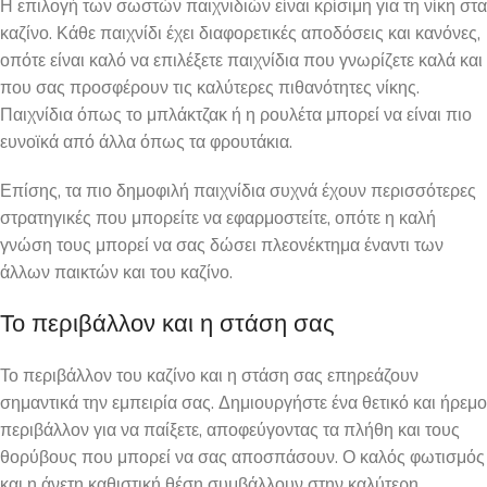
Η επιλογή των σωστών παιχνιδιών είναι κρίσιμη για τη νίκη στα
καζίνο. Κάθε παιχνίδι έχει διαφορετικές αποδόσεις και κανόνες,
οπότε είναι καλό να επιλέξετε παιχνίδια που γνωρίζετε καλά και
που σας προσφέρουν τις καλύτερες πιθανότητες νίκης.
Παιχνίδια όπως το μπλάκτζακ ή η ρουλέτα μπορεί να είναι πιο
ευνοϊκά από άλλα όπως τα φρουτάκια.
Επίσης, τα πιο δημοφιλή παιχνίδια συχνά έχουν περισσότερες
στρατηγικές που μπορείτε να εφαρμοστείτε, οπότε η καλή
γνώση τους μπορεί να σας δώσει πλεονέκτημα έναντι των
άλλων παικτών και του καζίνο.
Το περιβάλλον και η στάση σας
Το περιβάλλον του καζίνο και η στάση σας επηρεάζουν
σημαντικά την εμπειρία σας. Δημιουργήστε ένα θετικό και ήρεμο
περιβάλλον για να παίξετε, αποφεύγοντας τα πλήθη και τους
θορύβους που μπορεί να σας αποσπάσουν. Ο καλός φωτισμός
και η άνετη καθιστική θέση συμβάλλουν στην καλύτερη