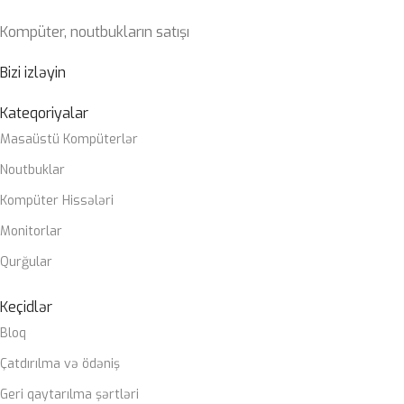
Kompüter, noutbukların satışı
Bizi izləyin
Kateqoriyalar
Masaüstü Kompüterlər
Noutbuklar
Kompüter Hissələri
Monitorlar
Qurğular
Keçidlər
Bloq
Çatdırılma və ödəniş
Geri qaytarılma şərtləri