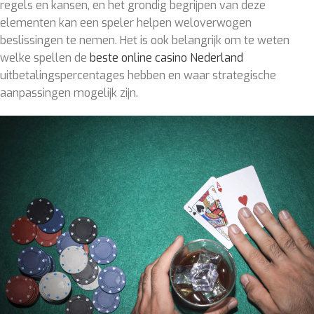
regels en kansen, en het grondig begrijpen van deze
elementen kan een speler helpen weloverwogen
beslissingen te nemen. Het is ook belangrijk om te weten
welke spellen de
beste online casino Nederland
uitbetalingspercentages hebben en waar strategische
aanpassingen mogelijk zijn.