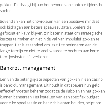
gokken. Dit draagt bij aan het behoud van controle tijdens het
spelen.
Bovendien kan het ontwikkelen van een positieve mindset
ook bijdragen aan betere speelresultaten. Spelers die
gefocust en kalm blijven, zijn beter in staat om strategische
keuzes te maken en niet in de val van impulsief gokken te
trappen. Het is essentieel om jezelf te herinneren aan de
lange termijn en niet te veel waarde te hechten aan korte
termijnwinsten of -verliezen.
Bankroll management
Een van de belangrijkste aspecten van gokken in een casino
is bankroll management. Dit houdt in dat spelers hun geld
effectief moeten beheren zodat ze de risico’s van het gokken
kunnen beheersen. Het instellen van een specifiek budget
voor elke speelsessie en het zich hieraan houden, helpt om