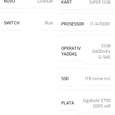
NÖVÜ
Çıxarılan
KART
SUPER 12GB
SWITCH
Blue
PROSESSOR
I7-14700KF
32GB
OPERATIV
6400mhz
YADDAŞ
G-Skill
SSD
1TB nvme m2
Gigabyte Z790
PLATA
DDR5 wifi