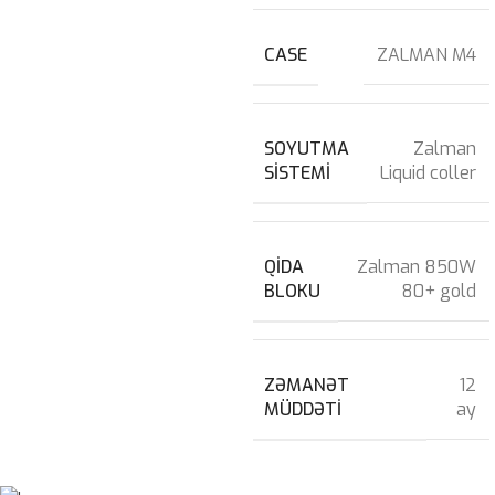
CASE
ZALMAN M4
SOYUTMA
Zalman
SISTEMI
Liquid coller
QIDA
Zalman 850W
BLOKU
80+ gold
ZƏMANƏT
12
MÜDDƏTI
ay