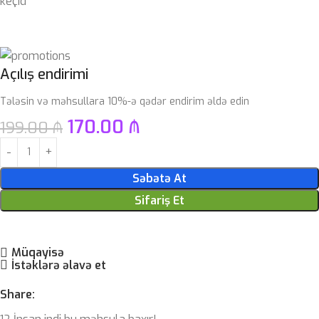
keçid
Açılış endirimi
Tələsin və məhsullara 10%-ə qədər endirim əldə edin
170.00
₼
199.00
₼
Səbətə At
Sifariş Et
Müqayisə
İstəklərə əlavə et
Share: