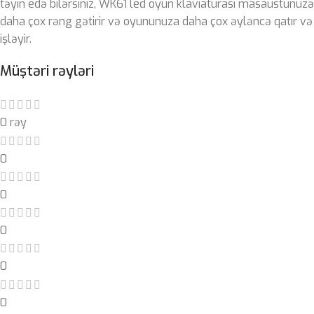
təyin edə bilərsiniz, WK61 led oyun klaviaturası masaüstünüzə
daha çox rəng gətirir və oyununuza daha çox əyləncə qatır və
işləyir.
Müştəri rəyləri
0 rəy
0
0
0
0
0