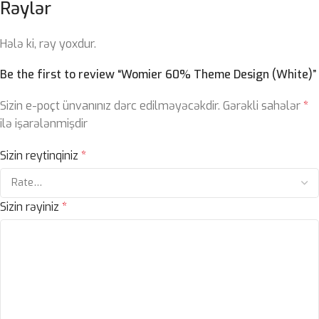
Rəylər
Hələ ki, rəy yoxdur.
Be the first to review “Womier 60% Theme Design (White)”
Sizin e-poçt ünvanınız dərc edilməyəcəkdir.
Gərəkli sahələr
*
ilə işarələnmişdir
Sizin reytinqiniz
*
Sizin rəyiniz
*