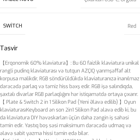
SWITCH
Red
Təsvir
【Erqonomik 60% klaviatura】: Bu 60 faizlik klaviatura unikal
rəngli pudinq klaviaturası və tutqun AZÇIQ yarımşəffaf alt
korpusa malikdir, RGB söndürüldükdə klaviaturanıza inanılmaz
dərəcədə parlaq və təmiz hiss bəxş edir. RGB işə salındıqda,
şaxtalı divarlar RGB parlaqlığını hər istiqamətdə ortaya çıxarır.
【 Plate & Switch 2 in 1 Silikon Pad (Yeni Əlavə edilib) 】Oyun
klaviaturasıKeyboard ən son 2in1 Silikon Pad əlavə edib ki, bu
da klaviatura DIY həvəskarları üçün daha zəngin iş sahəsi
təmin edir. Yastıq boş səsi maksimum dərəcədə udmaq və
əlavə sabit yazma hissi təmin edə bilər.