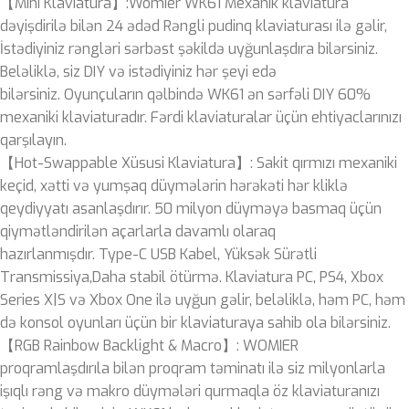
【Mini Klaviatura】:Womier WK61 Mexanik klaviatura
dəyişdirilə bilən 24 ədəd Rəngli pudinq klaviaturası ilə gəlir,
İstədiyiniz rəngləri sərbəst şəkildə uyğunlaşdıra bilərsiniz.
Beləliklə, siz DIY və istədiyiniz hər şeyi edə
bilərsiniz. Oyunçuların qəlbində WK61 ən sərfəli DIY 60%
mexaniki klaviaturadır. Fərdi klaviaturalar üçün ehtiyaclarınızı
qarşılayın.
【Hot-Swappable Xüsusi Klaviatura】: Sakit qırmızı mexaniki
keçid, xətti və yumşaq düymələrin hərəkəti hər kliklə
qeydiyyatı asanlaşdırır. 50 milyon düyməyə basmaq üçün
qiymətləndirilən açarlarla davamlı olaraq
hazırlanmışdır. Type-C USB Kabel, Yüksək Sürətli
Transmissiya,Daha stabil ötürmə. Klaviatura PC, PS4, Xbox
Series X|S və Xbox One ilə uyğun gəlir, beləliklə, həm PC, həm
də konsol oyunları üçün bir klaviaturaya sahib ola bilərsiniz.
【RGB Rainbow Backlight & Macro】: WOMIER
proqramlaşdırıla bilən proqram təminatı ilə siz milyonlarla
işıqlı rəng və makro düymələri qurmaqla öz klaviaturanızı