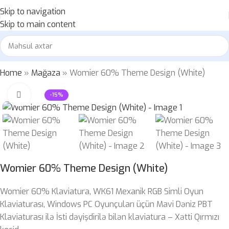
Skip to navigation
Skip to main content
Home
»
Mağaza
»
Womier 60% Theme Design (White)
Böyütmək üçün klikləyin
-15%
Womier 60% Theme Design (White)
Womier 60% Klaviatura, WK61 Mexanik RGB Simli Oyun
Klaviaturası, Windows PC Oyunçuları üçün Mavi Dəniz PBT
Klaviaturası ilə İsti dəyişdirilə bilən klaviatura – Xətti Qırmızı