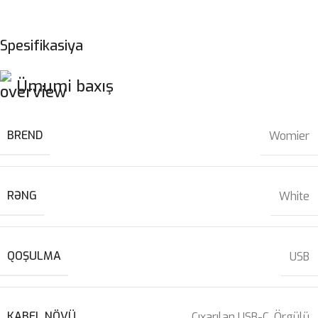
Spesifikasiya
Ümumi baxış
BREND
Womier
RƏNG
White
QOŞULMA
USB
KABEL NÖVÜ
Çıxarılan USB-C, Örgülü