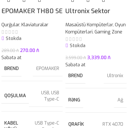
EPOMAKER TH80 SE
Ultronix Sektor
Qurğular
,
Klaviaturalar
Masaüstü Kompüterlər
,
Oyun
Kompüterləri
,
Gaming Zone
Stokda
Stokda
270.00
₼
289.00
₼
Səbətə at
3,339.00
₼
3,599.00
₼
Səbətə at
BREND
EPOMAKER
BREND
Ultronix
USB
,
USB
QOŞULMA
Type-C
RƏNG
Ağ
KABEL
USB Type-C
QRAFIK
RTX 4070