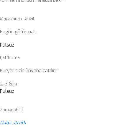
12
İnsan indi bu məhsula baxır!
Mağazadan təhvil
Bugün götürmək
Pulsuz
Çatdırılma
Kuryer sizin ünvana çatdırır
2-3 Gün
Pulsuz
Zəmanət 1 il
Daha ətraflı