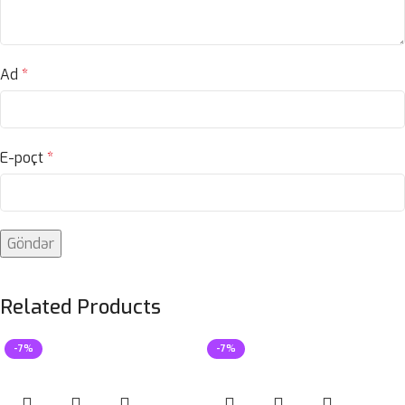
Ad
*
E-poçt
*
Related Products
-7%
-7%