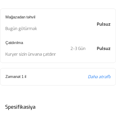
Mağazadan təhvil
Pulsuz
Bugün götürmək
Çatdırılma
2-3 Gün
Pulsuz
Kuryer sizin ünvana çatdırır
Daha ətraflı
Zəmanət 1 il
Spesifikasiya