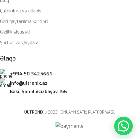
Bloq
ZƏMANƏT MÜDDƏTI
Çatdırılma və ödəniş
Geri qaytarılma şərtləri
12 ay
Gizlilik siyasəti
Şərtlər və Qaydalar
Əlaqə
+994 50 3425666
info@ultronix.az
Bakı, Şamil Əzizbəyov 156
ULTRONIX
2023 . ONLAYN SATIŞ PLATFORMASI.