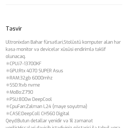
Təsvir
Ultronixdən Bahar fürsətləri,Stolüstü komputer alan hər
kəsə monitor və devicelər xüsüsi endirimlə təklif
olunacaq.
⚛️CPU:i7-13700KF
⚛️GPU:Rtx 4070 SUPER Asus
⚛️RAM:32gb 6000mhz
⚛️SSD:1tvb nvme
⚛️MoBo:Z790
⚛️PSU:800w DeepCool
⚛️CpuFan:Zalman L24 (maye soyutma)
⚛️CASE:DeepColl CH560 Digital
Qeyd:Butun detallar yenidir və 1il zəmanət
verilir.Hissələri dəyişib istədiyiniz göstərici ilə təhvil verə