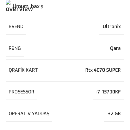
Ümumi baxış
BREND
Ultronix
RƏNG
Qara
QRAFIK KART
Rtx 4070 SUPER
PROSESSOR
i7-13700KF
OPERATIV YADDAŞ
32 GB