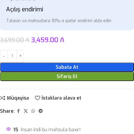
Açılış endirimi
Tələsin və məhsullara 10%-ə qədər endirim əldə edin
3,459.00
₼
3,699.00
₼
Səbətə At
Sifariş Et
Müqayisə
İstəklərə əlavə et
Share:
15
İnsan indi bu məhsula baxır!