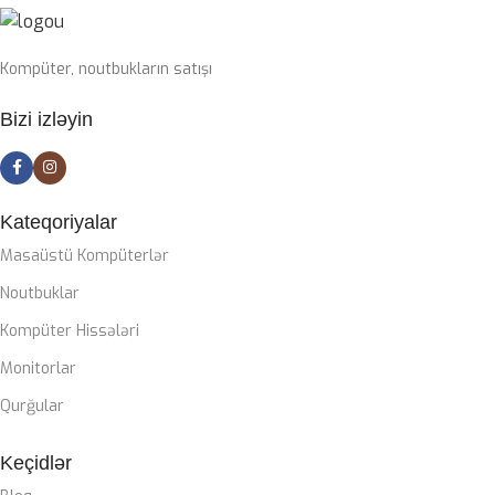
SSD
1TB nvme m2
Kompüter, noutbukların satışı
PLATA
Bizi izləyin
Gigabyte Z790 DDR5 wifi
CASE
ZALMAN M4
Kateqoriyalar
Masaüstü Kompüterlər
SOYUTMA SISTEMI
Noutbuklar
Kompüter Hissələri
Zalman Liquid coller
Monitorlar
QIDA BLOKU
Qurğular
Keçidlər
Zalman 850W 80+ gold