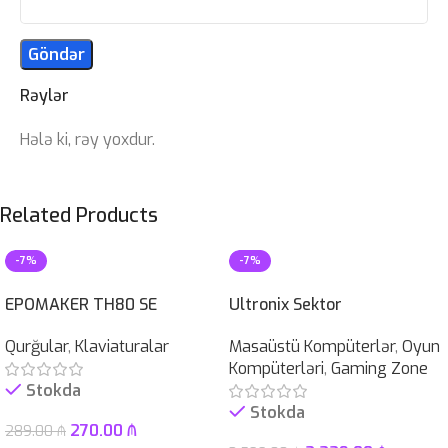
Rəylər
Hələ ki, rəy yoxdur.
Related Products
-7%
-7%
EPOMAKER TH80 SE
Ultronix Sektor
Qurğular
,
Klaviaturalar
Masaüstü Kompüterlər
,
Oyun
Kompüterləri
,
Gaming Zone
Stokda
Stokda
270.00
₼
289.00
₼