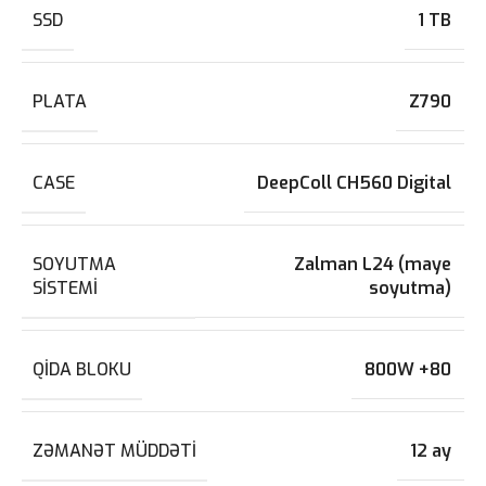
SSD
1 TB
PLATA
Z790
CASE
DeepColl CH560 Digital
SOYUTMA
Zalman L24 (maye
SISTEMI
soyutma)
QIDA BLOKU
800W +80
ZƏMANƏT MÜDDƏTI
12 ay