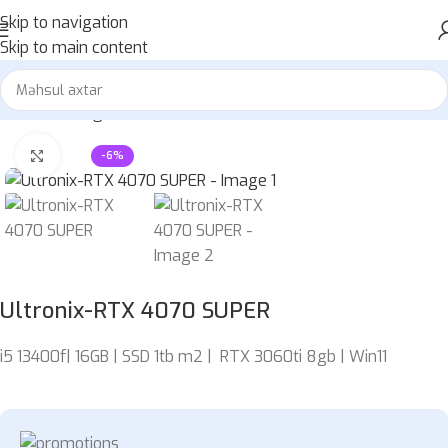
Skip to navigation
Skip to main content
Home
»
Mağaza
»
Ultronix-RTX 4070 SUPER
Böyütmək üçün klikləyin
-6%
Ultronix-RTX 4070 SUPER
i5 13400f| 16GB | SSD 1tb m2 | RTX 3060ti 8gb | Win11