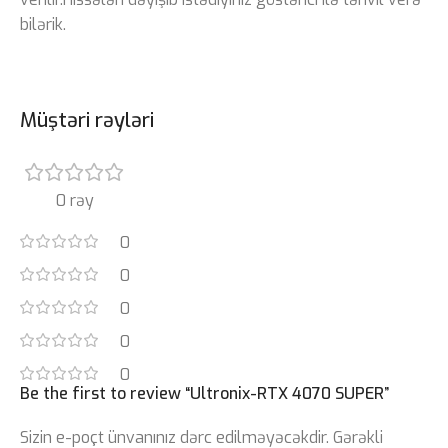
bilərik.
Müştəri rəyləri
0 rəy
0
0
0
0
0
Be the first to review “Ultronix-RTX 4070 SUPER”
Sizin e-poçt ünvanınız dərc edilməyəcəkdir.
Gərəkli