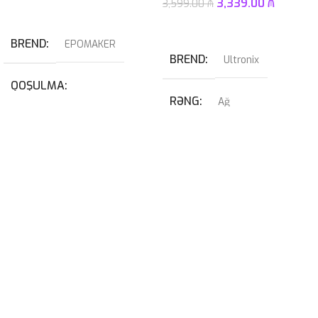
3,339.00
₼
3,599.00
₼
Səbətə At
Səbətə At
BREND
EPOMAKER
BREND
Ultronix
QOŞULMA
RƏNG
Ağ
USB
,
USB Type-C
QRAFIK KART
KABEL NÖVÜ
RTX 4070 SUPER 12GB
USB Type-C Çıxarılan
PROSESSOR
I7-14700KF
SWITCH
Blue
OPERATIV YADDAŞ
32GB 6400mhz G-Skill