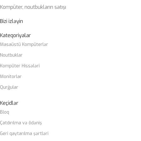
ÇƏKI
1,78 KG
Kompüter, noutbukların satışı
10cu/11ci nəsil Intel® Core™, Pentium® Gold və Celeron®
Prosessorlar
Bizi izləyin
OPERATIV YADDAŞ
2 x DIMM, Max. 64GB, DDR4 3200 MHz
Kateqoriyalar
Masaüstü Kompüterlər
ZƏMANƏT MÜDDƏTI
12 ay
Noutbuklar
Kompüter Hissələri
Monitorlar
Qurğular
Keçidlər
Bloq
Çatdırılma və ödəniş
Geri qaytarılma şərtləri