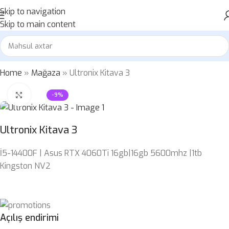
Skip to navigation
Skip to main content
Home
»
Mağaza
»
Ultronix Kitava 3
Böyütmək üçün klikləyin
-9%
Ultronix Kitava 3
İ5-14400F | Asus RTX 4060Ti 16gb|16gb 5600mhz |1tb
Kingston NV2
Açılış endirimi