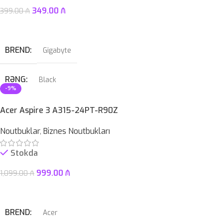
EKRAN
12.2″ 2K Touch
349.00
₼
399.00
₼
ZƏMANƏT MÜDDƏTI
12 ay
Səbətə At
KAMERA
✔
BREND
Gigabyte
SSD
512GB
RƏNG
Black
-9%
HDD
–
PROSESSOR
Intel® LGA 1700 soket
Acer Aspire 3 A315-24PT-R90Z
ÇƏKI
1,46KG
Noutbuklar
,
Biznes Noutbukları
OPERATIV YADDAŞ
DDR5
Stokda
ZƏMANƏT MÜDDƏTI
12 ay
999.00
₼
1,099.00
₼
Səbətə At
BREND
Acer