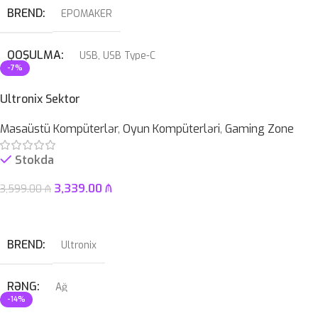
BREND
EPOMAKER
QOŞULMA
USB
,
USB Type-C
-7%
KABEL NÖVÜ
USB Type-C Çıxarılan
Ultronix Sektor
Masaüstü Kompüterlər
,
Oyun Kompüterləri
,
Gaming Zone
SWITCH
Blue
Stokda
3,339.00
₼
3,599.00
₼
Səbətə At
BREND
Ultronix
RƏNG
Ağ
-14%