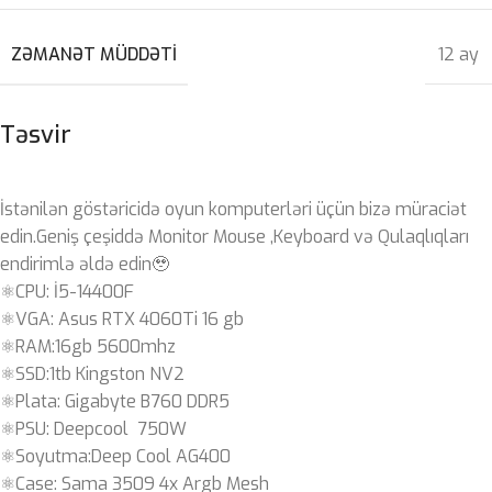
ZƏMANƏT MÜDDƏTI
12 ay
Təsvir
İstənilən göstəricidə oyun komputerləri üçün bizə müraciət
edin.Geniş çeşiddə Monitor Mouse ,Keyboard və Qulaqlıqları
endirimlə əldə edin🥹
⚛️CPU: İ5-14400F
⚛️VGA: Asus RTX 4060Ti 16 gb
⚛️RAM:16gb 5600mhz
⚛️SSD:1tb Kingston NV2
⚛️Plata: Gigabyte B760 DDR5
⚛️PSU: Deepcool 750W
⚛️Soyutma:Deep Cool AG400
⚛️Case: Sama 3509 4x Argb Mesh