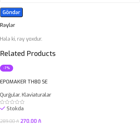
Rəylər
Hələ ki, rəy yoxdur.
Related Products
-7%
EPOMAKER TH80 SE
Qurğular
,
Klaviaturalar
Stokda
270.00
₼
289.00
₼
Səbətə At