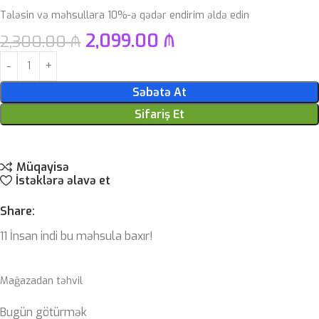
Tələsin və məhsullara 10%-ə qədər endirim əldə edin
2,099.00
₼
2,300.00
₼
Səbətə At
Sifariş Et
Müqayisə
İstəklərə əlavə et
Share:
11
İnsan indi bu məhsula baxır!
Mağazadan təhvil
Bugün götürmək