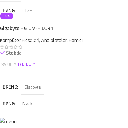
RƏNG
Silver
-10%
PROSESSOR
AMD Ryzen™ 5 7520U
Gigabyte H510M-H DDR4
Kompüter Hissələri
,
Ana platalar
,
Hamısı
OPERATIV YADDAŞ
8 GB
Stokda
EKRAN
15.6″ FHD LED TouchScreen
170.00
₼
189.00
₼
Səbətə At
KAMERA
✔
BREND
Gigabyte
SSD
512GB
RƏNG
Black
HDD
–
PROSESSOR