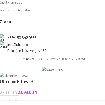
Gizlilik siyasəti
Şərtlər və Qaydalar
Əlaqə
+994 50 3425666
info@ultronix.az
Bakı, Şamil Əzizbəyov 156
ULTRONIX
2023 . ONLAYN SATIŞ PLATFORMASI.
Ultronix Kitava 3
2,099.00
₼
2,300.00
₼