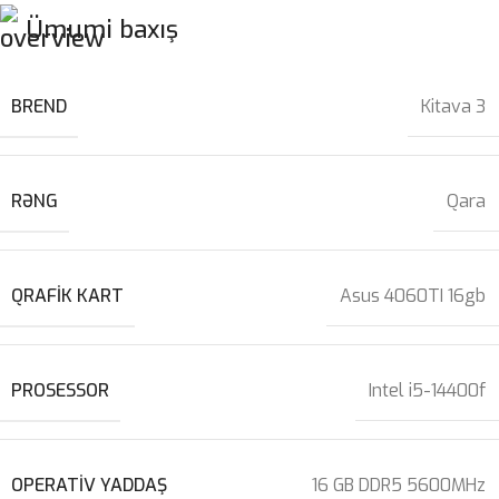
Ümumi baxış
BREND
Kitava 3
RƏNG
Qara
QRAFIK KART
Asus 4060TI 16gb
PROSESSOR
Intel i5-14400f
OPERATIV YADDAŞ
16 GB DDR5 5600MHz