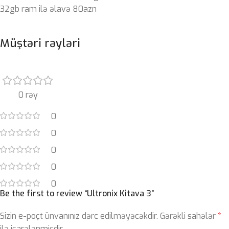
32gb ram ilə əlavə 80azn
Müştəri rəyləri
0 rəy
0
0
0
0
0
Be the first to review “Ultronix Kitava 3”
Sizin e-poçt ünvanınız dərc edilməyəcəkdir.
Gərəkli sahələr
*
ilə işarələnmişdir