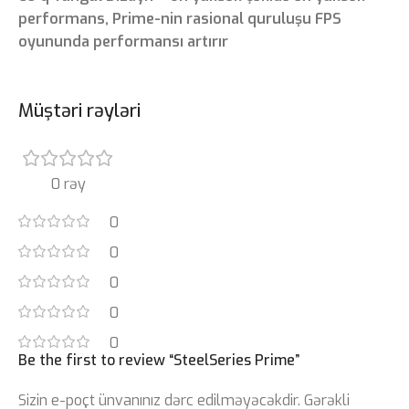
performans, Prime-nin rasional quruluşu FPS
oyununda performansı artırır
Müştəri rəyləri
0 rəy
0
0
0
0
0
Be the first to review “SteelSeries Prime”
Sizin e-poçt ünvanınız dərc edilməyəcəkdir.
Gərəkli