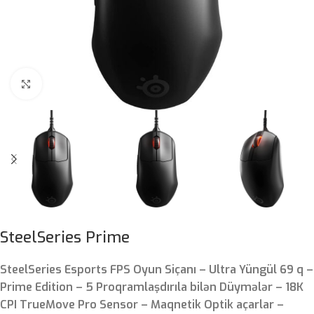
Böyütmək üçün klikləyin
SteelSeries Prime
SteelSeries Esports FPS Oyun Siçanı – Ultra Yüngül 69 q –
Prime Edition – 5 Proqramlaşdırıla bilən Düymələr – 18K
CPI TrueMove Pro Sensor – Maqnetik Optik açarlar –