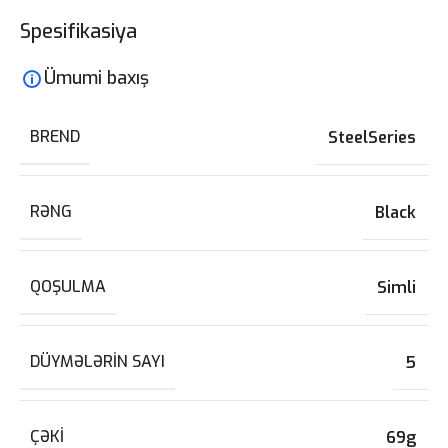
Spesifikasiya
Ümumi baxış
BREND
SteelSeries
RƏNG
Black
QOŞULMA
Simli
DÜYMƏLƏRIN SAYI
5
ÇƏKI
69g