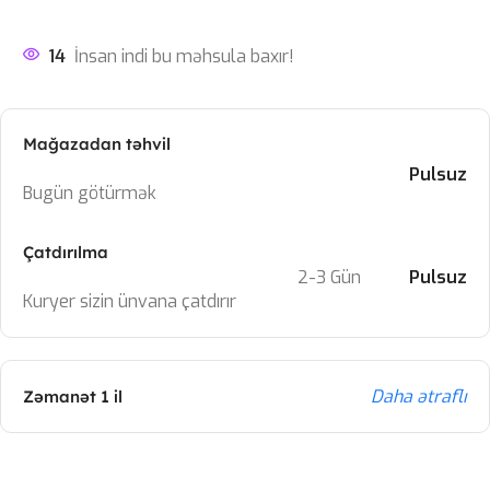
14
İnsan indi bu məhsula baxır!
Mağazadan təhvil
Pulsuz
Bugün götürmək
Çatdırılma
2-3 Gün
Pulsuz
Kuryer sizin ünvana çatdırır
Daha ətraflı
Zəmanət 1 il