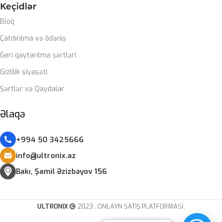
Keçidlər
Bloq
SOYUTMA SISTEMI
Çatdırılma və ödəniş
Zalman Liquid coller
Geri qaytarılma şərtləri
Gizlilik siyasəti
QIDA BLOKU
Şərtlər və Qaydalar
Zalman 850W 80+ gold
Əlaqə
ZƏMANƏT MÜDDƏTI
+994 50 3425666
info@ultronix.az
12 ay
Bakı, Şamil Əzizbəyov 156
ULTRONIX
2023 . ONLAYN SATIŞ PLATFORMASI.