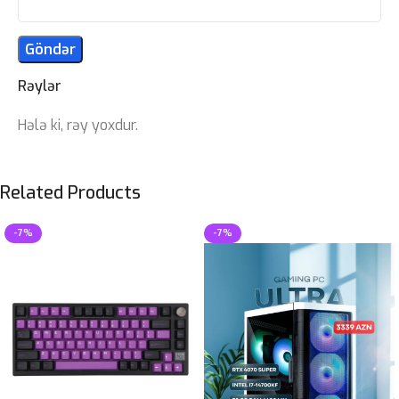
Rəylər
Hələ ki, rəy yoxdur.
Related Products
-7%
-7%