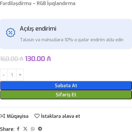
Fərdiləşdirmə – RGB İşıqlandırma
Açılış endirimi
Tələsin və məhsullara 10%-ə qədər endirim əldə edin
130.00
₼
160.00
₼
Səbətə At
Sifariş Et
Müqayisə
İstəklərə əlavə et
Share: