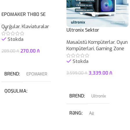
EPOMAKER TH80 SE
Qurğular
,
Klaviaturalar
Ultronix Sektor
Stokda
Masaüstü Kompüterlər
,
Oyun
Kompüterləri
,
Gaming Zone
270.00
₼
289.00
₼
Səbətə At
Stokda
3,339.00
₼
3,599.00
₼
BREND
EPOMAKER
Səbətə At
QOŞULMA
BREND
Ultronix
USB
,
USB Type-C
RƏNG
Ağ
KABEL NÖVÜ