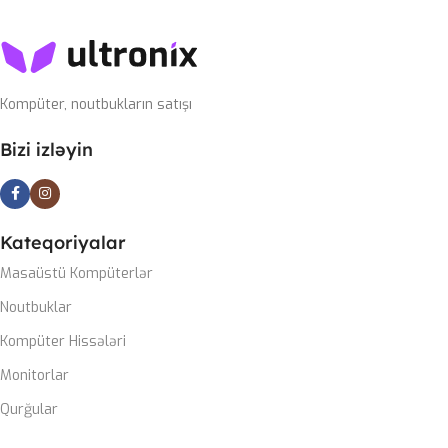
QRAFIK KART
USB Type-C Çıxarılan
RTX 4070 SUPER 12GB
SWITCH
Blue
Kompüter, noutbukların satışı
PROSESSOR
I7-14700KF
Bizi izləyin
OPERATIV YADDAŞ
32GB 6400mhz G-Skill
Kateqoriyalar
Masaüstü Kompüterlər
SSD
1TB nvme m2
Noutbuklar
PLATA
Kompüter Hissələri
Monitorlar
Gigabyte Z790 DDR5 wifi
Qurğular
CASE
ZALMAN M4