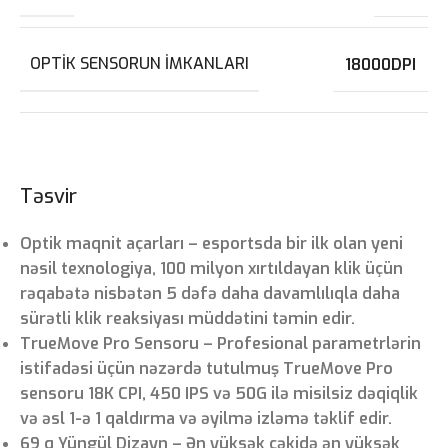
OPTIK SENSORUN IMKANLARI
18000DPI
Təsvir
Optik maqnit açarları – esportsda bir ilk olan yeni
nəsil texnologiya, 100 milyon xırtıldayan klik üçün
rəqabətə nisbətən 5 dəfə daha davamlılıqla daha
sürətli klik reaksiyası müddətini təmin edir.
TrueMove Pro Sensoru – Profesional parametrlərin
istifadəsi üçün nəzərdə tutulmuş TrueMove Pro
sensoru 18K CPI, 450 IPS və 50G ilə misilsiz dəqiqlik
və əsl 1-ə 1 qaldırma və əyilmə izləmə təklif edir.
69 q Yüngül Dizayn – Ən yüksək çəkidə ən yüksək