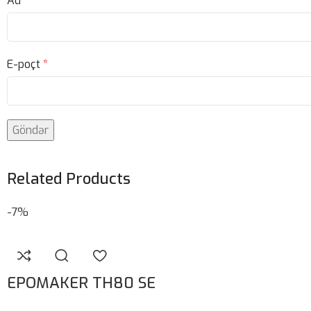
Ad
*
E-poçt
*
Related Products
-7%
EPOMAKER TH80 SE