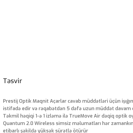
Təsvir
Prestij Optik Maqnit Açarlar cavab müddətləri üçün işığ
istifadə edir və rəqabətdən 5 dəfə uzun müddət davam 
Təkmil həqiqi 1-ə 1 izləmə ilə TrueMove Air dəqiq optik 
Quantum 2.0 Wireless simsiz məlumatları hər zamankı
etibarlı şəkildə yüksək sürətlə ötürür