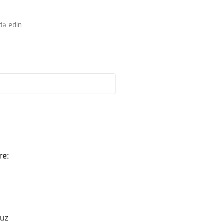
də edin
re:
suz