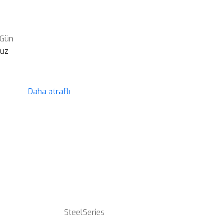
 Gün
suz
Daha ətraflı
SteelSeries