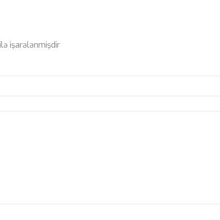
ilə işarələnmişdir