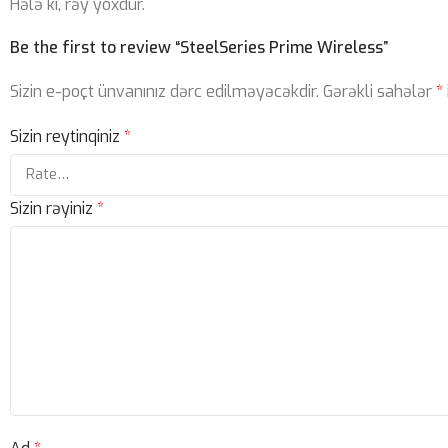
Hələ ki, rəy yoxdur.
Be the first to review “SteelSeries Prime Wireless”
Sizin e-poçt ünvanınız dərc edilməyəcəkdir.
Gərəkli sahələr
*
Sizin reytinqiniz
*
Sizin rəyiniz
*