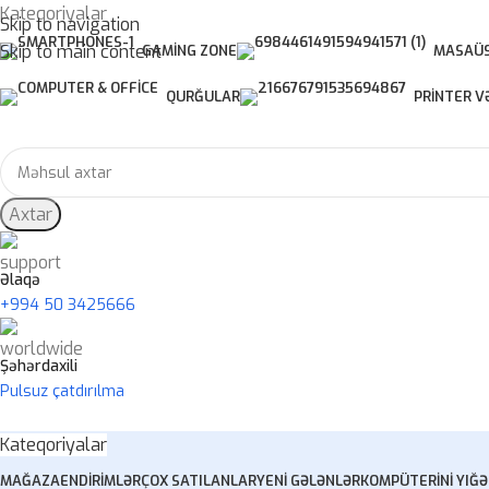
Kateqoriyalar
Skip to navigation
Skip to main content
GAMING ZONE
MASAÜS
QURĞULAR
PRINTER V
Axtar
Əlaqə
+994 50 3425666
Şəhərdaxili
Pulsuz çatdırılma
Kateqoriyalar
MAĞAZA
ENDIRIMLƏR
ÇOX SATILANLAR
YENI GƏLƏNLƏR
KOMPÜTERINI YIĞ
Ə