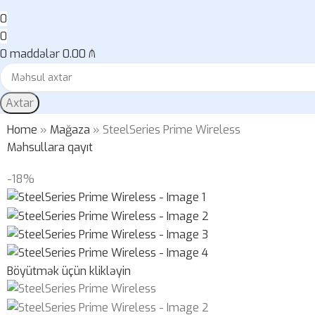
0
0
0
maddələr
0.00
₼
Axtar
Home
»
Mağaza
»
SteelSeries Prime Wireless
Məhsullara qayıt
-18%
Böyütmək üçün klikləyin