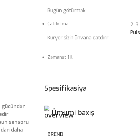
Bugün götürmək
Çatdırılma
2-3
Pul
Kuryer sizin ünvana çatdırır
Zəmanət 1 il
Spesifikasiya
ın gücündən
Ümumi baxış
edir
oyun sensoru
ndan daha
BREND