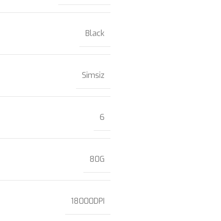
Black
Simsiz
6
80G
18000DPI