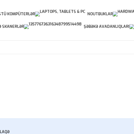
TÜ KOMPÜTERLƏR
NOUTBUKLAR
Ə SKANERLƏR
ŞƏBƏKƏ AVADANLIQLARI
LAQƏ