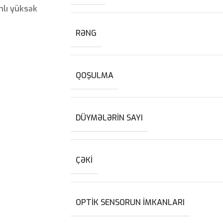
mlı yüksək
RƏNG
QOŞULMA
DÜYMƏLƏRIN SAYI
ÇƏKI
OPTIK SENSORUN IMKANLARI