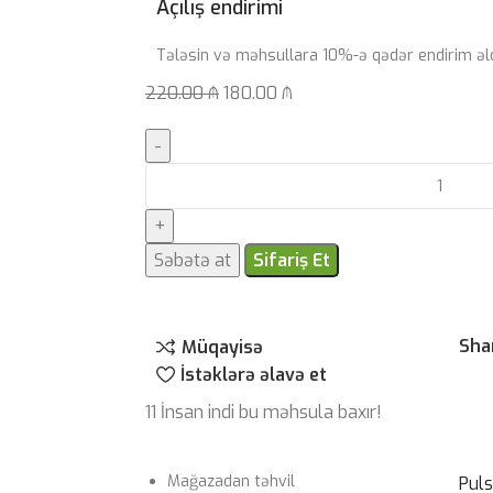
Açılış endirimi
Tələsin və məhsullara 10%-ə qədər endirim əl
220.00
₼
180.00
₼
Səbətə at
Sifariş Et
Sha
Müqayisə
İstəklərə əlavə et
11
İnsan indi bu məhsula baxır!
Mağazadan təhvil
Pul