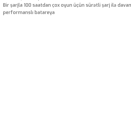
Bir şarjla 100 saatdan çox oyun üçün sürətli şarj ilə dava
performanslı batareya