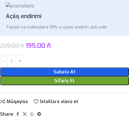
Açılış endirimi
Tələsin və məhsullara 10%-ə qədər endirim əldə edin
195.00
₼
229.00
₼
Səbətə At
Sifariş Et
Müqayisə
İstəklərə əlavə et
Share: