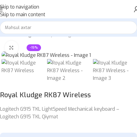
Skip to navigation
Skip to main content
Home
»
Mağaza
»
Royal Kludge RK87 Wireless
Böyütmək üçün klikləyin
-15%
Royal Kludge RK87 Wireless
Logitech G915 TKL LightSpeed Mechanical keyboard –
Logitech G915 TKL Qiymət