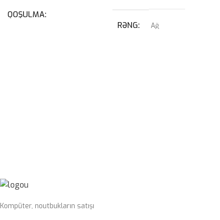
QOŞULMA
RƏNG
Ağ
USB
,
USB Type-C
QRAFIK KART
KABEL NÖVÜ
RTX 4070 SUPER 12GB
USB Type-C Çıxarılan
PROSESSOR
I7-14700KF
SWITCH
Blue
OPERATIV YADDAŞ
32GB 6400mhz G-Skill
SSD
1TB nvme m2
Kompüter, noutbukların satışı
PLATA