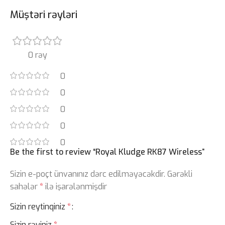
Müştəri rəyləri
0 rəy
0
0
0
0
0
Be the first to review “Royal Kludge RK87 Wireless”
Sizin e-poçt ünvanınız dərc edilməyəcəkdir.
Gərəkli
sahələr
*
ilə işarələnmişdir
Sizin reytinqiniz
*
Sizin rəyiniz
*