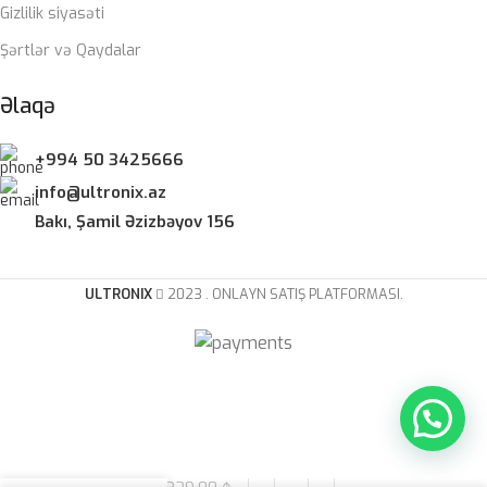
Gizlilik siyasəti
Şərtlər və Qaydalar
Əlaqə
+994 50 3425666
info@ultronix.az
Bakı, Şamil Əzizbəyov 156
ULTRONIX
2023 . ONLAYN SATIŞ PLATFORMASI.
Royal