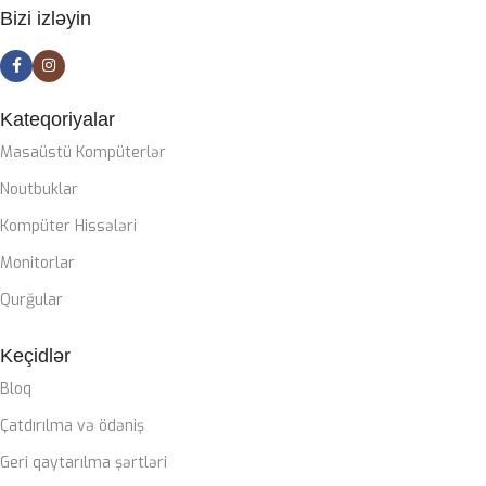
Bizi izləyin
Gigabyte Z790 DDR5 wifi
CASE
ZALMAN M4
Kateqoriyalar
Masaüstü Kompüterlər
SOYUTMA SISTEMI
Noutbuklar
Kompüter Hissələri
Zalman Liquid coller
Monitorlar
QIDA BLOKU
Qurğular
Keçidlər
Zalman 850W 80+ gold
Bloq
ZƏMANƏT MÜDDƏTI
Çatdırılma və ödəniş
Geri qaytarılma şərtləri
12 ay