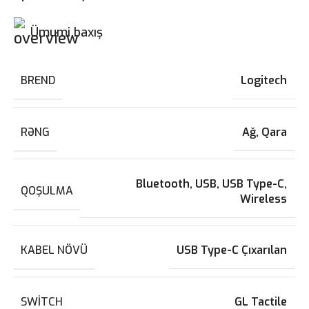
Ümumi baxış
BREND
Logitech
RƏNG
Ağ
,
Qara
Bluetooth
,
USB
,
USB Type-C
,
QOŞULMA
Wireless
KABEL NÖVÜ
USB Type-C Çıxarılan
SWITCH
GL Tactile