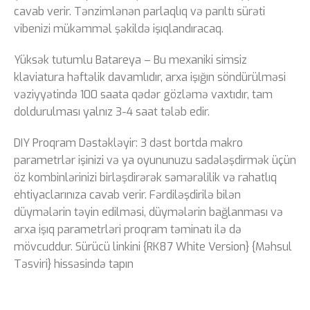
cavab verir. Tənzimlənən parlaqlıq və parıltı sürəti
vibenizi mükəmməl şəkildə işıqlandıracaq.
Yüksək tutumlu Batareya – Bu mexaniki simsiz
klaviatura həftəlik davamlıdır, arxa işığın söndürülməsi
vəziyyətində 100 saata qədər gözləmə vaxtıdır, tam
doldurulması yalnız 3-4 saat tələb edir.
DIY Proqram Dəstəkləyir: 3 dəst bortda makro
parametrlər işinizi və ya oyununuzu sadələşdirmək üçün
öz kombinlərinizi birləşdirərək səmərəlilik və rahatlıq
ehtiyaclarınıza cavab verir. Fərdiləşdirilə bilən
düymələrin təyin edilməsi, düymələrin bağlanması və
arxa işıq parametrləri proqram təminatı ilə də
mövcuddur. Sürücü linkini {RK87 White Version} {Məhsul
Təsviri} hissəsində tapın