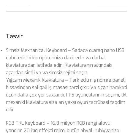
Təsvir
Simsiz Mexhanical Keyboard – Sadəcə olaraq nano USB
qəbuledicini kompüterinizə daxil edin və dərhal
klaviaturadan istifadə edin. Klaviaturanın altındakı
açardan simli və ya simsiz rejimi seçin.
Yığcam Mexanik Klaviatura – Tərk edilmiş nömrə paneli
hissəsindən səliqəli iş masası tərzi çıxır. Və siçan hərəkəti
üçün daha çox yer saxlandı. FPS oyunçularının seçimi, tkl
mexaniki klaviatura sizə ən yaxşı oyun təcrübəsi təqdim
edir.
RGB TKL Keyboard – 16,8 milyon RGB rəngi alovu
yandırır, 20 işıq effekti rejimi bütün əhval-ruhiyyənizə