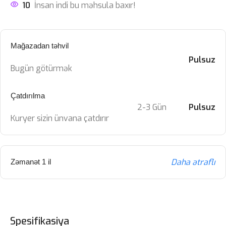
10
İnsan indi bu məhsula baxır!
Mağazadan təhvil
Pulsuz
Bugün götürmək
Çatdırılma
2-3 Gün
Pulsuz
Kuryer sizin ünvana çatdırır
Daha ətraflı
Zəmanət 1 il
Spesifikasiya