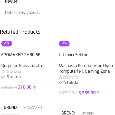
Rəylər
Hələ ki, rəy yoxdur.
Related Products
-7%
-7%
EPOMAKER TH80 SE
Ultronix Sektor
Qurğular
,
Klaviaturalar
Masaüstü Kompüterlər
,
Oyun
Kompüterləri
,
Gaming Zone
Stokda
Stokda
270.00
₼
289.00
₼
3,339.00
₼
3,599.00
₼
Səbətə At
Səbətə At
BREND
EPOMAKER
BREND
Ultronix