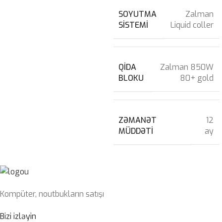
SOYUTMA
Zalman
SISTEMI
Liquid coller
QIDA
Zalman 850W
BLOKU
80+ gold
ZƏMANƏT
12
MÜDDƏTI
ay
Kompüter, noutbukların satışı
Bizi izləyin