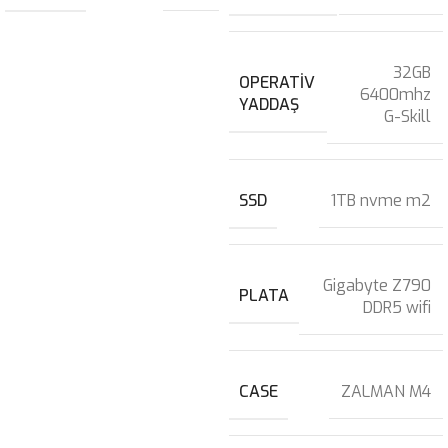
32GB
OPERATIV
6400mhz
YADDAŞ
G-Skill
SSD
1TB nvme m2
Gigabyte Z790
PLATA
DDR5 wifi
CASE
ZALMAN M4