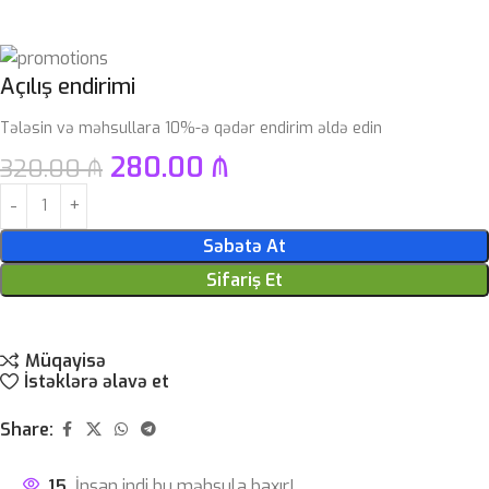
Açılış endirimi
Tələsin və məhsullara 10%-ə qədər endirim əldə edin
280.00
₼
320.00
₼
Səbətə At
Sifariş Et
Müqayisə
İstəklərə əlavə et
Share:
15
İnsan indi bu məhsula baxır!