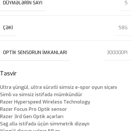
DÜYMƏLƏRIN SAYI
5
ÇƏKI
58G
OPTIK SENSORUN IMKANLARI
30000DPI
Təsvir
Ultra yüngül, ultra sürətli simsiz e-spor oyun siçanı
Simli və simsiz istifadə mümkündür
Razer Hyperspeed Wireless Technology
Razer Focus Pro Optik sensor
Razer 3rd Gen Optik açarları
Sağ əllə istifadə üçün simmetrik dizayn