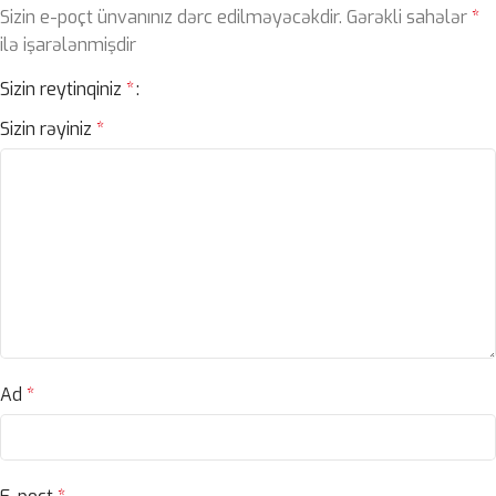
Sizin e-poçt ünvanınız dərc edilməyəcəkdir.
Gərəkli sahələr
*
ilə işarələnmişdir
Sizin reytinqiniz
*
Sizin rəyiniz
*
Ad
*