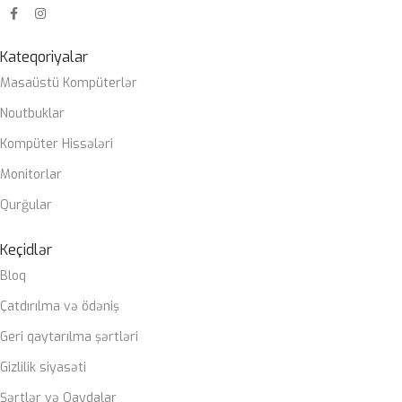
Kateqoriyalar
Masaüstü Kompüterlər
Noutbuklar
Kompüter Hissələri
Monitorlar
Qurğular
Keçidlər
Bloq
Çatdırılma və ödəniş
Geri qaytarılma şərtləri
Gizlilik siyasəti
Şərtlər və Qaydalar