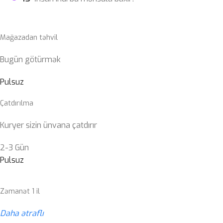
Mağazadan təhvil
Bugün götürmək
Pulsuz
Çatdırılma
Kuryer sizin ünvana çatdırır
2-3 Gün
Pulsuz
Zəmanət 1 il
Daha ətraflı