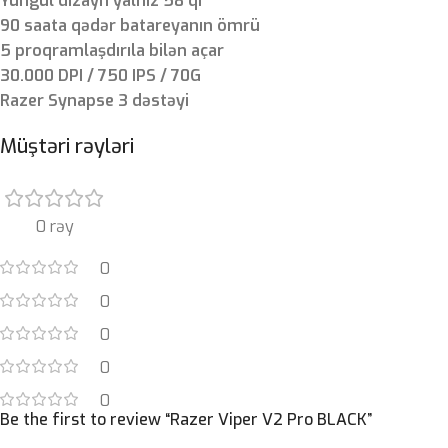
Yüngül dizayn yalnız 58 qr
90 saata qədər batareyanın ömrü
5 proqramlaşdırıla bilən açar
30.000 DPI / 750 IPS / 70G
Razer Synapse 3 dəstəyi
Müştəri rəyləri
0 rəy
0
0
0
0
0
Be the first to review “Razer Viper V2 Pro BLACK”