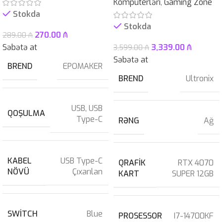
Kompüterləri
,
Gaming Zone
Stokda
Stokda
270.00
₼
289.00
₼
Səbətə at
3,339.00
₼
3,599.00
₼
Səbətə at
BREND
EPOMAKER
BREND
Ultronix
USB
,
USB
QOŞULMA
Type-C
RƏNG
Ağ
KABEL
USB Type-C
QRAFIK
RTX 4070
NÖVÜ
Çıxarılan
KART
SUPER 12GB
SWITCH
Blue
PROSESSOR
I7-14700KF