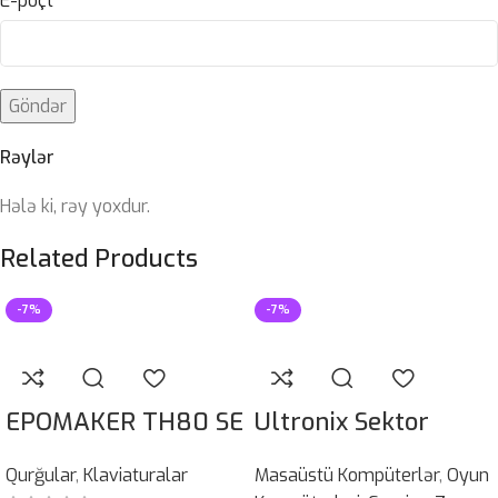
E-poçt
*
Rəylər
Hələ ki, rəy yoxdur.
Related Products
-7%
-7%
EPOMAKER TH80 SE
Ultronix Sektor
Qurğular
,
Klaviaturalar
Masaüstü Kompüterlər
,
Oyun