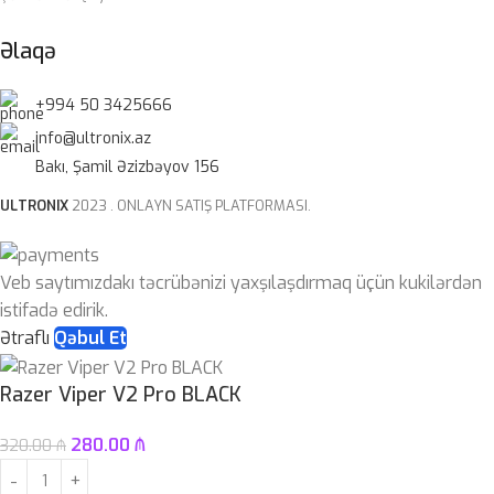
Əlaqə
+994 50 3425666
info@ultronix.az
Bakı, Şamil Əzizbəyov 156
ULTRONIX
2023 . ONLAYN SATIŞ PLATFORMASI.
Veb saytımızdakı təcrübənizi yaxşılaşdırmaq üçün kukilərdən
istifadə edirik.
Ətraflı
Qəbul Et
Razer Viper V2 Pro BLACK
280.00
₼
320.00
₼