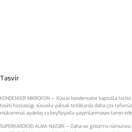
Təsvir
KONDENSER MİKROFON — Xüsusi kondensator kapsulla təchiz 
təsirli həssaslığı, xüsusilə yüksək tezliklərdə daha çox təfərrü
mükəmməl aydınlıq və keyfiyyətlə yayımlanmasını təmin edir
SUPERKARDİOİD ALMA NƏZƏRİ — Daha sıx götürmə nümunəsi 