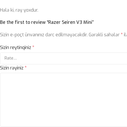
Hələ ki, rəy yoxdur.
Be the first to review “Razer Seiren V3 Mini”
Sizin e-poçt ünvanınız dərc edilməyəcəkdir.
Gərəkli sahələr
*
il
Sizin reytinqiniz
*
Sizin rəyiniz
*