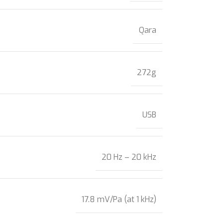
Qara
272g
USB
20 Hz – 20 kHz
17.8 mV/Pa (at 1 kHz)