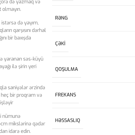
 görə də yazmaq və
t olmayın.
RƏNG
 istərsə də yayım,
arın qarşısını dərhal
ını bir baxışda
ÇƏKI
də yaranan səs-küyü
ağı ilə şirin yeri
QOŞULMA
a saniyələr ərzində
FREKANS
 heç bir proqram və
işləyir
li nümunə
HƏSSASLIQ
əcm mikslərinə qədər
an idarə edin.