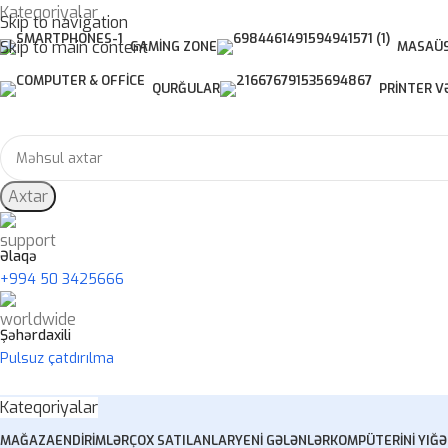
Kateqoriyalar
Skip to navigation
Skip to main content
GAMING ZONE
MASAÜS
QURĞULAR
PRINTER V
Axtar
Əlaqə
+994 50 3425666
Şəhərdaxili
Pulsuz çatdırılma
Kateqoriyalar
MAĞAZA
ENDIRIMLƏR
ÇOX SATILANLAR
YENI GƏLƏNLƏR
KOMPÜTERINI YIĞ
Ə