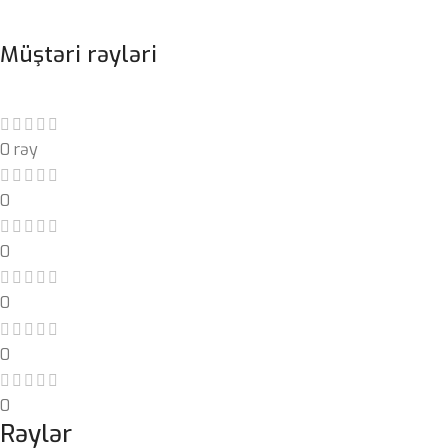
Müştəri rəyləri
0 rəy
0
0
0
0
0
Rəylər