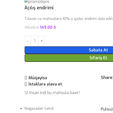
Açılış endirimi
Tələsin və məhsullara 10%-ə qədər endirim əldə edin
149.00
₼
190.00
₼
Səbətə At
Sifariş Et
Share
Müqayisə
İstəklərə əlavə et
12
İnsan indi bu məhsula baxır!
Mağazadan təhvil
Pulsu