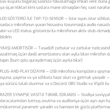
səs-küyünü boğaraq səsinizə fokuslamağa imkan verir, buna
ya siçan klikləri kimi səslərə mane olmaqdan heç vaxt naraha
LED GÖSTERİCİ İLE TAP-TO-SENSOR — İstər oyun, istər söhbət,
sadəcə mikrofonun yuxarı hissəsinə toxunmaqla audio nasazlıql
alın və LED status göstəricisi ilə mikrofonun aktiv olub-olmadığ
bildirin.
YAXŞI AMORTİSÖR — Təsadüfi zərbələr və zərbələr nəticəsin
azaltmaq üçün daxili amortizatoru olan əyilə bilən mikrofon day
tapın (bum qolu quraşdırmaq üçün ayrıla bilər)
PLUG-AND-PLAY DİZAYNI — USB mikrofonu kompüterə qoşmaql
oyuna, yayıma və ya söhbətə hazır olun və getmək yaxşıdır —
ya sürücü tələb olunmur və o Discord, OBS Studio və XSplit ilə 
RAZER SYNAPSE VASİTƏ TƏKMİL EDİLMƏSİ — Studiya səviyyə
dərəcələrindən tutmuş oxutma və auditoriya üçün ayrı-ayrı h
mükəmməl parametr yaradın və hamısını bir güclü platformad