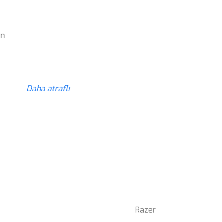
ün
z
Daha ətraflı
Razer