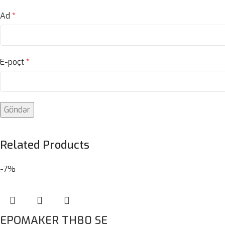
Ad
*
E-poçt
*
Related Products
-7%
EPOMAKER TH80 SE