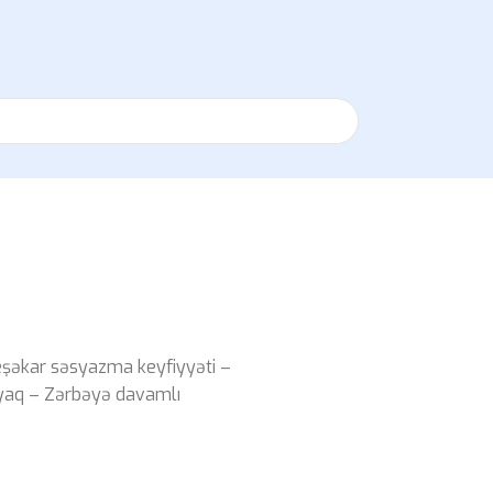
eşəkar səsyazma keyfiyyəti –
ayaq – Zərbəyə davamlı