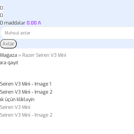
0
0
0
maddələr
0.00
₼
Axtar
»
Mağaza
»
Razer Seiren V3 Mini
ara qayıt
k üçün klikləyin