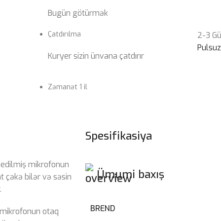
Bugün götürmək
Çatdırılma
2-3 G
Pulsu
Kuryer sizin ünvana çatdırır
Zəmanət 1 il
Spesifikasiya
edilmiş mikrofonun
Ümumi baxış
at çəkə bilər və səsin
.
BREND
mikrofonun otaq