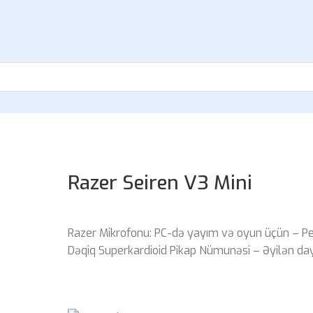
Razer Seiren V3 Mini
Razer Mikrofonu: PC-də yayım və oyun üçün – P
Dəqiq Superkardioid Pikap Nümunəsi – Əyilən d