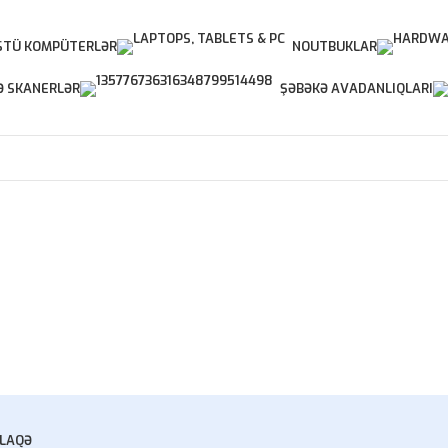
TÜ KOMPÜTERLƏR
NOUTBUKLAR
Ə SKANERLƏR
ŞƏBƏKƏ AVADANLIQLARI
LAQƏ