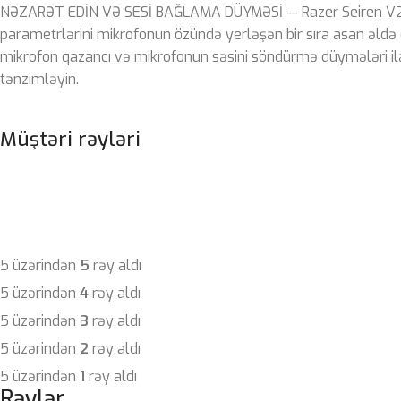
NƏZARƏT EDİN VƏ SESİ BAĞLAMA DÜYMƏSİ — Razer Seiren V2
parametrlərini mikrofonun özündə yerləşən bir sıra asan əldə 
mikrofon qazancı və mikrofonun səsini söndürmə düymələri ilə
tənzimləyin.
Müştəri rəyləri
5 üzərindən
5
rəy aldı
5 üzərindən
4
rəy aldı
5 üzərindən
3
rəy aldı
5 üzərindən
2
rəy aldı
5 üzərindən
1
rəy aldı
Rəylər