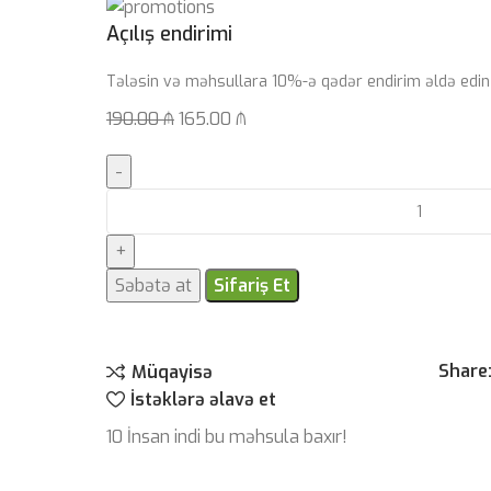
Açılış endirimi
Tələsin və məhsullara 10%-ə qədər endirim əldə edin
190.00
₼
165.00
₼
Səbətə at
Sifariş Et
Share
Müqayisə
İstəklərə əlavə et
10
İnsan indi bu məhsula baxır!