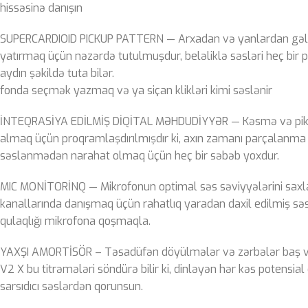
hissəsinə danışın
SUPERCARDIOID PICKUP PATTERN — Arxadan və yanlardan gəl
yatırmaq üçün nəzərdə tutulmuşdur, beləliklə səsləri heç bi
aydın şəkildə tuta bilər.
fonda seçmək yazmaq və ya siçan klikləri kimi səslənir
İNTEQRASİYA EDİLMİŞ DİQİTAL MƏHDUDİYYƏR — Kəsmə və pikin
almaq üçün proqramlaşdırılmışdır ki, axın zamanı parçalanma
səslənmədən narahat olmaq üçün heç bir səbəb yoxdur.
MIC MONİTORİNQ — Mikrofonun optimal səs səviyyələrini saxl
kanallarında danışmaq üçün rahatlıq yaradan daxil edilmiş sə
qulaqlığı mikrofona qoşmaqla.
YAXŞI AMORTİSÖR – Təsadüfən döyülmələr və zərbələr baş ve
V2 X bu titrəmələri söndürə bilir ki, dinləyən hər kəs potensial
sarsıdıcı səslərdən qorunsun.