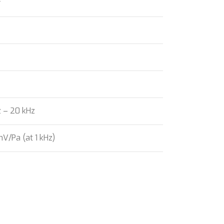
r
 – 20 kHz
mV/Pa (at 1 kHz)