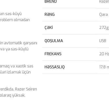
BREND
Raze
ən səs-küyü
RƏNG
Qara
r problem olmadan
ÇƏKI
272g
QOŞULMA
USB
 avtomatik qarşısını
 və ya səs-küylü
FREKANS
20 Hz
amaq və xaotik səs
HƏSSASLIQ
17.8 
sləri izləmək üçün
rdikdə, Razer Seiren
 olaraq yüksək,