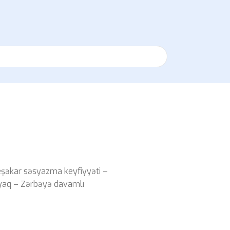
eşəkar səsyazma keyfiyyəti –
ayaq – Zərbəyə davamlı