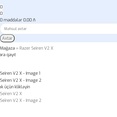
0
0
0
maddələr
0.00
₼
Axtar
»
Mağaza
»
Razer Seiren V2 X
ara qayıt
k üçün klikləyin