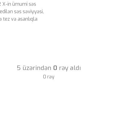
 X-in ümumi səs
edilən səs səviyyəsi,
 tez və asanlıqla
5 üzərindən
0
rəy aldı
0 rəy