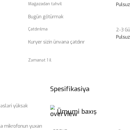
Mağazadan təhvil
Pulsu
Bugün götürmək
Çatdırılma
2-3 G
Pulsu
Kuryer sizin ünvana çatdırır
Zəmanət 1 il
Spesifikasiya
əsləri yüksək
Ümumi baxış
şa mikrofonun yuxarı