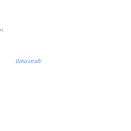
z
ün
z
Daha ətraflı