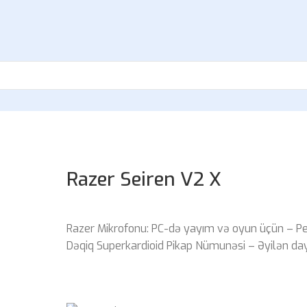
Razer Seiren V2 X
Razer Mikrofonu: PC-də yayım və oyun üçün – P
Dəqiq Superkardioid Pikap Nümunəsi – Əyilən d