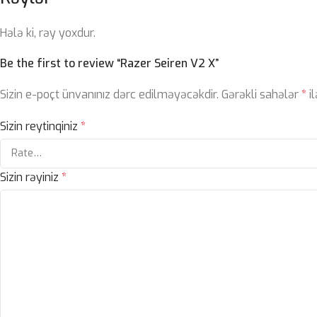
Hələ ki, rəy yoxdur.
Be the first to review “Razer Seiren V2 X”
Sizin e-poçt ünvanınız dərc edilməyəcəkdir.
Gərəkli sahələr
*
il
Sizin reytinqiniz
*
Sizin rəyiniz
*