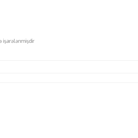
ə işarələnmişdir