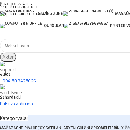
Kateqoriyalar
Skip to navigation
Skip to main content
GAMING ZONE
MASAÜS
QURĞULAR
PRINTER V
Axtar
Əlaqə
+994 50 3425666
Şəhərdaxili
Pulsuz çatdırılma
Kateqoriyalar
MAĞAZA
ENDIRIMLƏR
ÇOX SATILANLAR
YENI GƏLƏNLƏR
KOMPÜTERINI YIĞ
Ə