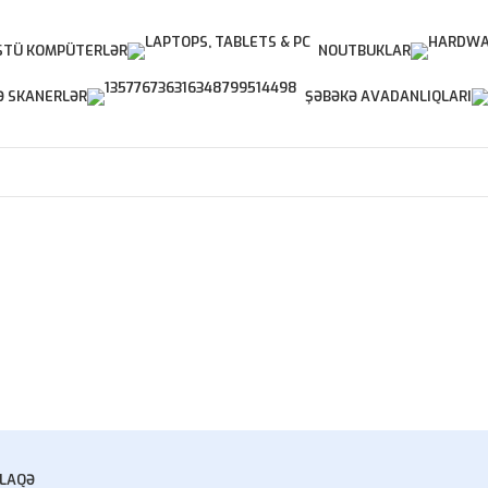
TÜ KOMPÜTERLƏR
NOUTBUKLAR
Ə SKANERLƏR
ŞƏBƏKƏ AVADANLIQLARI
LAQƏ