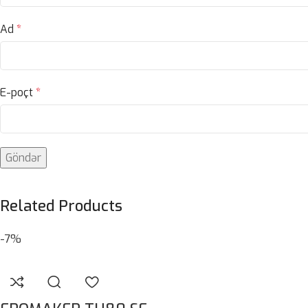
Ad
*
E-poçt
*
Related Products
-7%