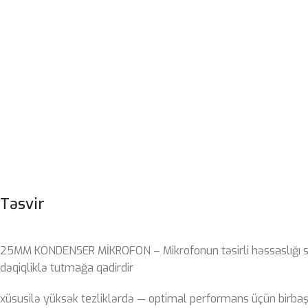
Təsvir
25MM KONDENSER MİKROFON – Mikrofonun təsirli həssaslığı s
dəqiqliklə tutmağa qadirdir
xüsusilə yüksək tezliklərdə — optimal performans üçün birba