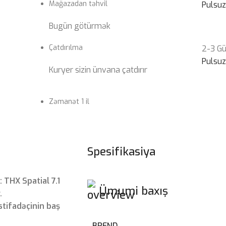
Mağazadan təhvil
Pulsu
Bugün götürmək
Çatdırılma
2-3 G
Pulsu
Kuryer sizin ünvana çatdırır
Zəmanət 1 il
Spesifikasiya
 THX Spatial 7.1
Ümumi baxış
.
stifadəçinin baş
BREND