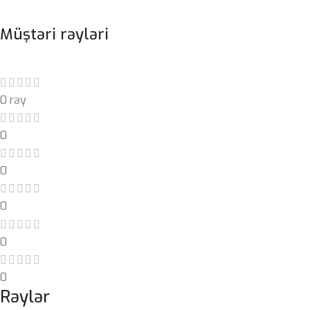
Müştəri rəyləri
0 rəy
0
0
0
0
0
Rəylər