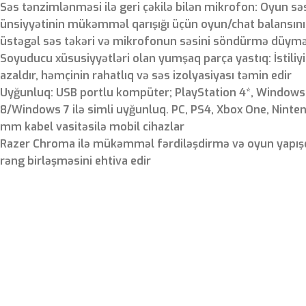
Səs tənzimlənməsi ilə geri çəkilə bilən mikrofon: Oyun s
ünsiyyətinin mükəmməl qarışığı üçün oyun/chat balansını
üstəgəl səs təkəri və mikrofonun səsini söndürmə düyməs
Soyuducu xüsusiyyətləri olan yumşaq parça yastıq: İstiliyi
azaldır, həmçinin rahatlıq və səs izolyasiyası təmin edir
Uyğunluq: USB portlu kompüter; PlayStation 4*, Window
8/Windows 7 ilə simli uyğunluq. PC, PS4, Xbox One, Ninte
mm kabel vasitəsilə mobil cihazlar
Razer Chroma ilə mükəmməl fərdiləşdirmə və oyun yapışq
rəng birləşməsini ehtiva edir