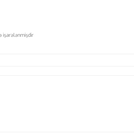
ə işarələnmişdir