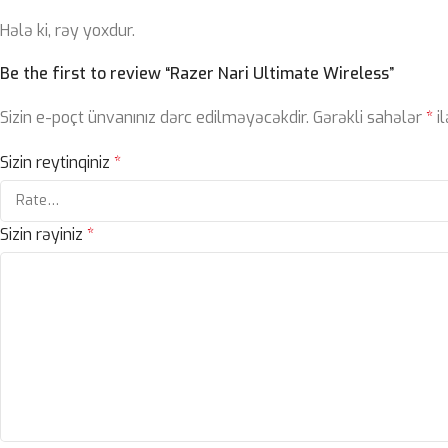
Hələ ki, rəy yoxdur.
Be the first to review “Razer Nari Ultimate Wireless”
Sizin e-poçt ünvanınız dərc edilməyəcəkdir.
Gərəkli sahələr
*
il
Sizin reytinqiniz
*
Sizin rəyiniz
*