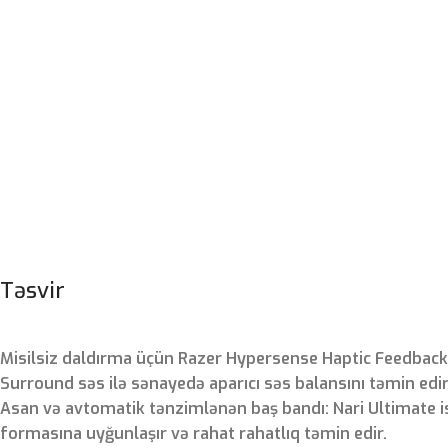
Təsvir
Misilsiz daldırma üçün Razer Hypersense Haptic Feedback:
Surround səs ilə sənayedə aparıcı səs balansını təmin edir
Asan və avtomatik tənzimlənən baş bandı: Nari Ultimate i
formasına uyğunlaşır və rahat rahatlıq təmin edir.