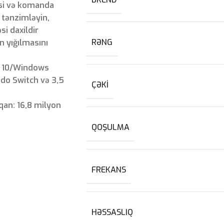
əsi və komanda
 tənzimləyin,
i daxildir
RƏNG
n yığılmasını
s 10/Windows
ndo Switch və 3,5
ÇƏKI
an: 16,8 milyon
QOŞULMA
FREKANS
HƏSSASLIQ