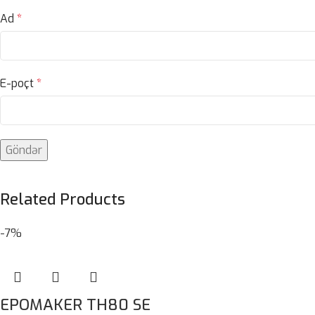
Ad
*
E-poçt
*
Related Products
-7%
EPOMAKER TH80 SE