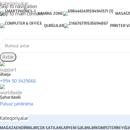
Kateqoriyalar
Skip to navigation
Skip to main content
GAMING ZONE
MASAÜS
QURĞULAR
PRINTER V
Axtar
Əlaqə
+994 50 3425666
Şəhərdaxili
Pulsuz çatdırılma
Kateqoriyalar
MAĞAZA
ENDIRIMLƏR
ÇOX SATILANLAR
YENI GƏLƏNLƏR
KOMPÜTERINI YIĞ
Ə