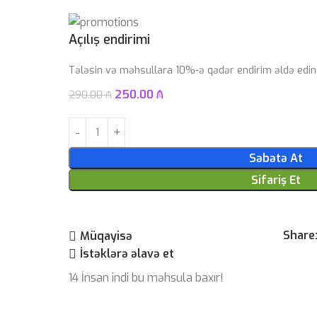
Açılış endirimi
Tələsin və məhsullara 10%-ə qədər endirim əldə edin
250.00
₼
290.00
₼
Səbətə At
Sifariş Et
Share
Müqayisə
İstəklərə əlavə et
14
İnsan indi bu məhsula baxır!