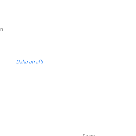
z
ün
z
Daha ətraflı