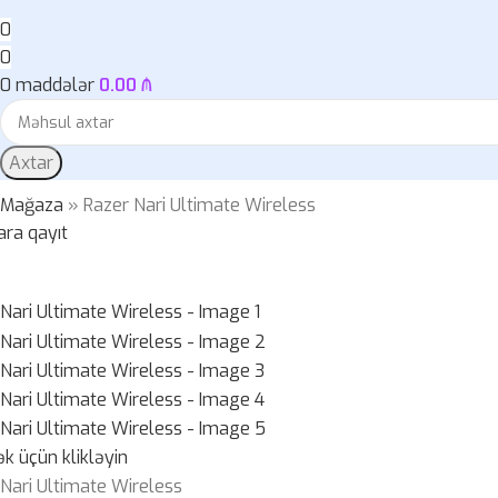
0
0
0
maddələr
0.00
₼
Axtar
»
Mağaza
»
Razer Nari Ultimate Wireless
ara qayıt
k üçün klikləyin