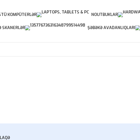
TÜ KOMPÜTERLƏR
NOUTBUKLAR
Ə SKANERLƏR
ŞƏBƏKƏ AVADANLIQLARI
LAQƏ