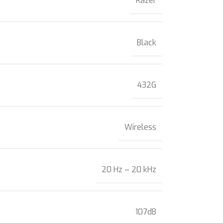
Razer
Black
432G
Wireless
20 Hz – 20 kHz
107dB