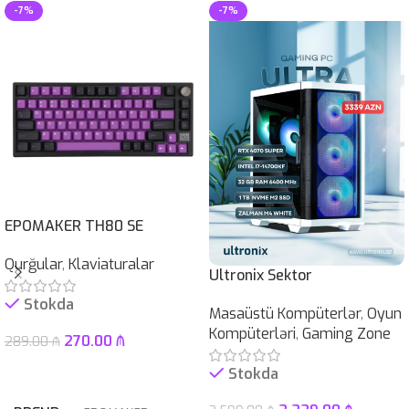
-7%
-7%
EPOMAKER TH80 SE
Qurğular
,
Klaviaturalar
Ultronix Sektor
Stokda
Masaüstü Kompüterlər
,
Oyun
Kompüterləri
,
Gaming Zone
270.00
₼
289.00
₼
Səbətə At
Stokda