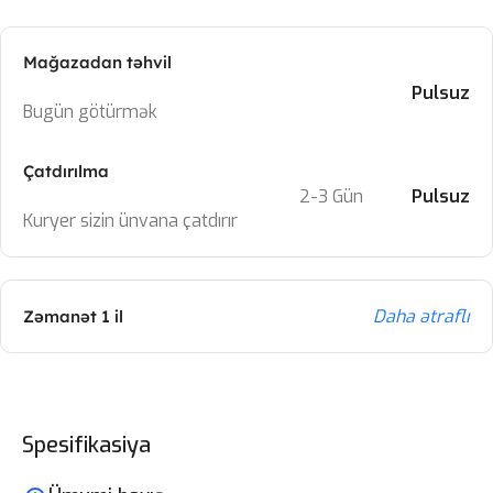
Mağazadan təhvil
Pulsuz
Bugün götürmək
Çatdırılma
2-3 Gün
Pulsuz
Kuryer sizin ünvana çatdırır
Daha ətraflı
Zəmanət 1 il
Spesifikasiya