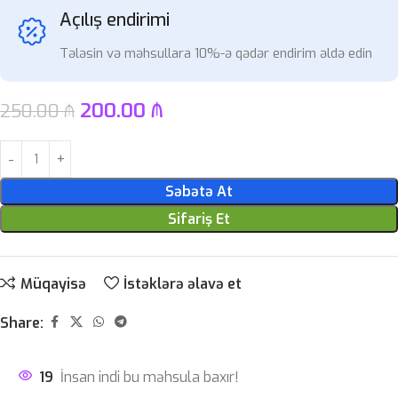
Açılış endirimi
Tələsin və məhsullara 10%-ə qədər endirim əldə edin
200.00
₼
250.00
₼
Səbətə At
Sifariş Et
Müqayisə
İstəklərə əlavə et
Share:
19
İnsan indi bu məhsula baxır!