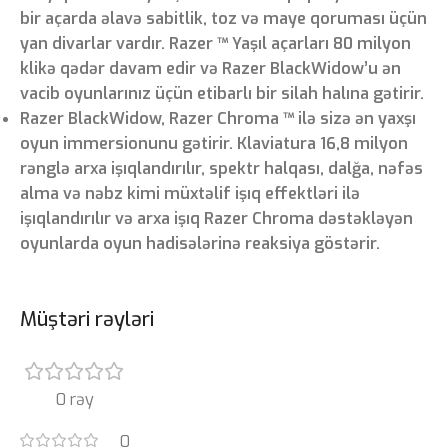
bir açarda əlavə sabitlik, toz və maye qoruması üçün
yan divarlar vardır. Razer ™ Yaşıl açarları 80 milyon
klikə qədər davam edir və Razer BlackWidow’u ən
vacib oyunlarınız üçün etibarlı bir silah halına gətirir.
Razer BlackWidow, Razer Chroma ™ ilə sizə ən yaxşı
oyun immersionunu gətirir. Klaviatura 16,8 milyon
rənglə arxa işıqlandırılır, spektr halqası, dalğa, nəfəs
alma və nəbz kimi müxtəlif işıq effektləri ilə
işıqlandırılır və arxa işıq Razer Chroma dəstəkləyən
oyunlarda oyun hadisələrinə reaksiya göstərir.
Müştəri rəyləri
0 rəy
0