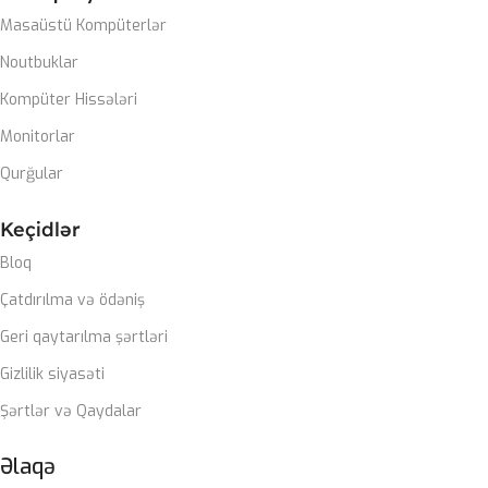
Masaüstü Kompüterlər
SSD
1TB nvme m2
Noutbuklar
PLATA
Kompüter Hissələri
Monitorlar
Gigabyte Z790 DDR5 wifi
Qurğular
CASE
ZALMAN M4
Keçidlər
Bloq
SOYUTMA SISTEMI
Çatdırılma və ödəniş
Zalman Liquid coller
Geri qaytarılma şərtləri
Gizlilik siyasəti
QIDA BLOKU
Şərtlər və Qaydalar
Zalman 850W 80+ gold
Əlaqə