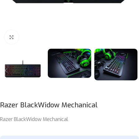
Böyütmək üçün klikləyin
Razer BlackWidow Mechanical
Razer BlackWidow Mechanical