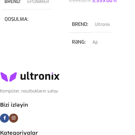
3,339.00
₼
3,599.00
₼
BREND
EPOMAKER
Səbətə At
QOŞULMA
BREND
Ultronix
USB
,
USB Type-C
RƏNG
Ağ
KABEL NÖVÜ
QRAFIK KART
USB Type-C Çıxarılan
RTX 4070 SUPER 12GB
SWITCH
Blue
Kompüter, noutbukların satışı
PROSESSOR
I7-14700KF
Bizi izləyin
OPERATIV YADDAŞ
32GB 6400mhz G-Skill
Kateqoriyalar