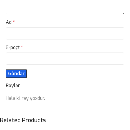
Ad
*
E-poçt
*
Rəylər
Hələ ki, rəy yoxdur.
Related Products