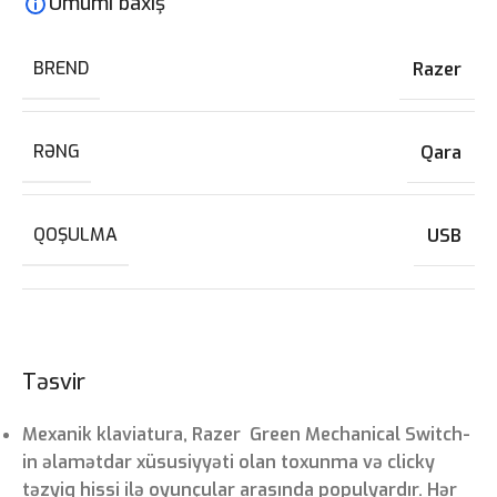
Ümumi baxış
BREND
Razer
RƏNG
Qara
QOŞULMA
USB
Təsvir
Mexanik klaviatura, Razer Green Mechanical Switch-
in əlamətdar xüsusiyyəti olan toxunma və clicky
təzyiq hissi ilə oyunçular arasında populyardır. Hər