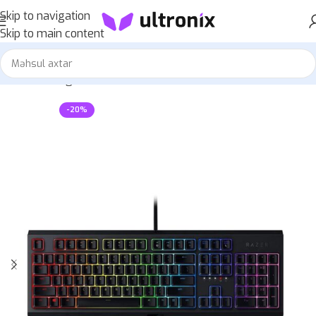
Skip to navigation
Skip to main content
Home
»
Mağaza
»
Razer BlackWidow Mechanical
-20%