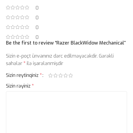
0
0
0
0
Be the first to review “Razer BlackWidow Mechanical”
Sizin e-poçt ünvanınız dərc edilməyəcəkdir.
Gərəkli
sahələr
*
ilə işarələnmişdir
Sizin reytinqiniz
*
Sizin rəyiniz
*