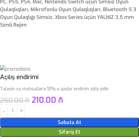
PC, PS5, PS4, Mac, Nintendo Switch üçün Simsiz Oyun
Qulaqlıqları, Mikrofonlu Oyun Qulaqlıqları, Bluetooth 5.3
Oyun Qulaqlığı Simsiz, Xbox Series üçün YALNIZ 3,5 mm
Simli Rejim
Açılış endirimi
Tələsin və məhsullara 10%-ə qədər endirim əldə edin
210.00
₼
250.00
₼
Səbətə At
Sifariş Et