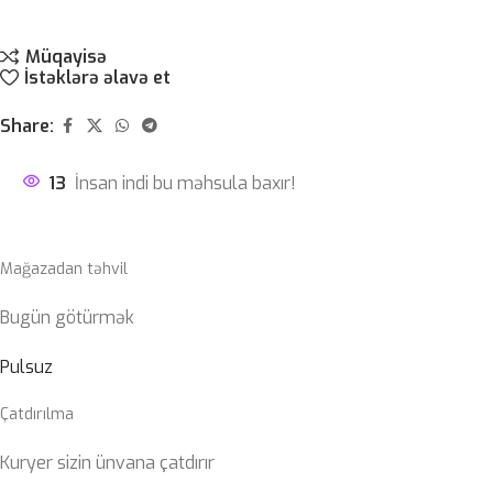
Müqayisə
İstəklərə əlavə et
Share:
13
İnsan indi bu məhsula baxır!
Mağazadan təhvil
Bugün götürmək
Pulsuz
Çatdırılma
Kuryer sizin ünvana çatdırır