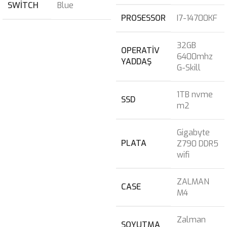
SWITCH
Blue
PROSESSOR
I7-14700KF
32GB
OPERATIV
6400mhz
YADDAŞ
G-Skill
1TB nvme
SSD
m2
Gigabyte
PLATA
Z790 DDR5
wifi
ZALMAN
CASE
M4
Zalman
SOYUTMA