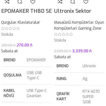
EPOMAKER TH80 SE
Ultronix Sektor
Qurğular
,
Klaviaturalar
Masaüstü Kompüterlər
,
Oyun
Kompüterləri
,
Gaming Zone
Stokda
Stokda
270.00
₼
289.00
₼
Səbətə at
3,339.00
₼
3,599.00
₼
Səbətə at
BREND
EPOMAKER
BREND
Ultronix
USB
,
USB
QOŞULMA
Type-C
RƏNG
Ağ
KABEL
USB Type-C
RTX 4070
QRAFIK
NÖVÜ
Çıxarılan
SUPER
KART
12GB