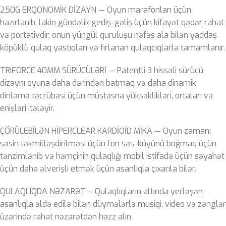
250G ERQONOMİK DİZAYN — Oyun marafonları üçün
hazırlanıb, lakin gündəlik gediş-gəliş üçün kifayət qədər rahat
və portativdir, onun yüngül quruluşu nəfəs ala bilən yaddaş
köpüklü qulaq yastıqları və fırlanan qulaqcıqlarla tamamlanır.
TRIFORCE 40MM SÜRÜCÜLƏRİ — Patentli 3 hissəli sürücü
dizaynı oyuna daha dərindən batmaq və daha dinamik
dinləmə təcrübəsi üçün müstəsna yüksəklikləri, ortaları və
enişləri itələyir.
ÇÖRÜLEBİLƏN HİPERCLEAR KARDİOİD MİKA — Oyun zamanı
səsin təkmilləşdirilməsi üçün fon səs-küyünü boğmaq üçün
tənzimlənib və həmçinin qulaqlığı mobil istifadə üçün səyahət
üçün daha əlverişli etmək üçün asanlıqla çıxarıla bilər.
QULAQLIQDA NƏZARƏT – Qulaqlıqların altında yerləşən
asanlıqla əldə edilə bilən düymələrlə musiqi, video və zənglər
üzərində rahat nəzarətdən həzz alın