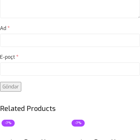
Ad
*
E-poçt
*
Related Products
-7%
-7%