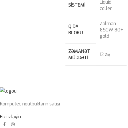
Liquid
SISTEMI
coller
Zalman
QIDA
850W 80+
BLOKU
gold
ZƏMANƏT
12 ay
MÜDDƏTI
Kompüter, noutbukların satışı
Bizi izləyin