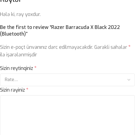
Hələ ki, rəy yoxdur.
Be the first to review “Razer Barracuda X Black 2022
(Bluetooth)”
Sizin e-poçt ünvanınız dərc edilməyəcəkdir.
Gərəkli sahələr
*
ilə işarələnmişdir
Sizin reytinqiniz
*
Sizin rəyiniz
*