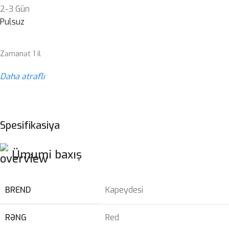
2-3 Gün
Pulsuz
Zəmanət 1 il
Daha ətraflı
Spesifikasiya
Ümumi baxış
BREND
Kapeydesi
RƏNG
Red