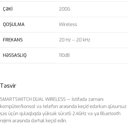
ÇƏKI
200G
QOŞULMA
Wireless
FREKANS
20 Hz – 20 kHz
HƏSSASLIQ
110dB
Təsvir
SMARTSWITCH DUAL WIRELESS — İstifadə zamanı
kompüter/konsol və telefon arasında keçid edərkən qüsursuz
səs üçün qulaqlıqda yüksək sürətli 2.4GHz və ya Bluetooth
rejimi arasında dərhal keçid edin.