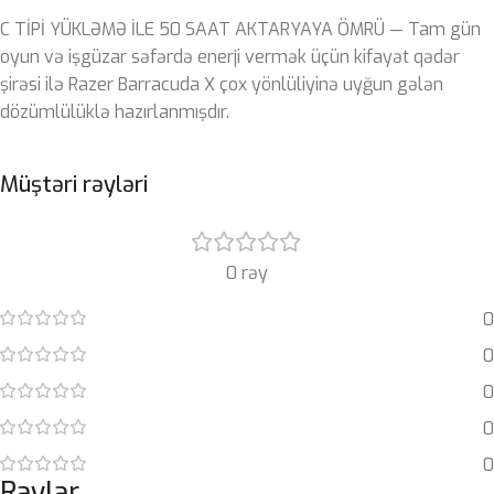
C TİPİ YÜKLƏMƏ İLE 50 SAAT AKTARYAYA ÖMRÜ — Tam gün
oyun və işgüzar səfərdə enerji vermək üçün kifayət qədər
şirəsi ilə Razer Barracuda X çox yönlüliyinə uyğun gələn
dözümlülüklə hazırlanmışdır.
Müştəri rəyləri
0 rəy
0
0
0
0
0
Rəylər