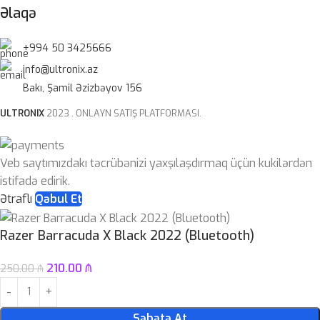
Əlaqə
+994 50 3425666
info@ultronix.az
Bakı, Şamil Əzizbəyov 156
ULTRONIX
2023 . ONLAYN SATIŞ PLATFORMASI.
Veb saytımızdakı təcrübənizi yaxşılaşdırmaq üçün kukilərdən
istifadə edirik.
Ətraflı
Qəbul Et
Razer Barracuda X Black 2022 (Bluetooth)
210.00
₼
250.00
₼
Səbətə At