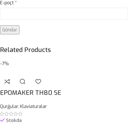
E-poçt
*
Related Products
-7%
EPOMAKER TH80 SE
Qurğular
,
Klaviaturalar
Stokda