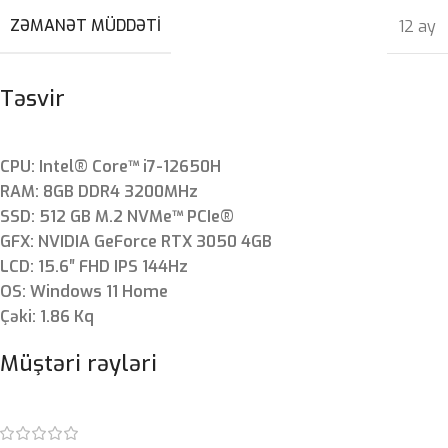
ZƏMANƏT MÜDDƏTI
12 ay
Təsvir
CPU: Intel® Core™ i7-12650H
RAM: 8GB DDR4 3200MHz
SSD: 512 GB M.2 NVMe™ PCIe®
GFX: NVIDIA GeForce RTX 3050 4GB
LCD: 15.6″ FHD IPS 144Hz
OS: Windows 11 Home
Çəki: 1.86 Kq
Müştəri rəyləri