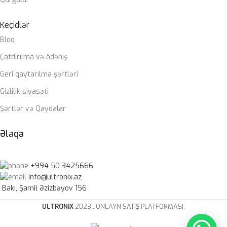
Keçidlər
Bloq
Çatdırılma və ödəniş
Geri qaytarılma şərtləri
Gizlilik siyasəti
Şərtlər və Qaydalar
Əlaqə
+994 50 3425666
info@ultronix.az
Bakı, Şamil Əzizbəyov 156
ULTRONIX
2023 . ONLAYN SATIŞ PLATFORMASI.