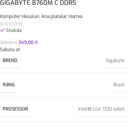
GIGABYTE B760M C DDR5
Kompüter Hissələri
,
Ana platalar
,
Hamısı
Stokda
349.00
₼
399.00
₼
Səbətə at
BREND
Gigabyte
RƏNG
Black
PROSESSOR
Intel® LGA 1700 soket