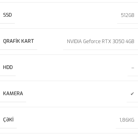
SSD
512GB
QRAFIK KART
NVIDIA Geforce RTX 3050 4GB
HDD
–
KAMERA
✔
ÇƏKI
1,86KG