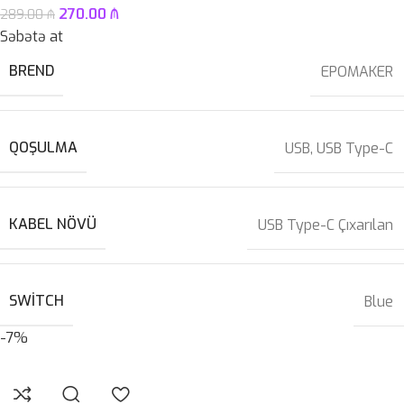
270.00
₼
289.00
₼
Səbətə at
BREND
EPOMAKER
QOŞULMA
USB
,
USB Type-C
KABEL NÖVÜ
USB Type-C Çıxarılan
SWITCH
Blue
-7%