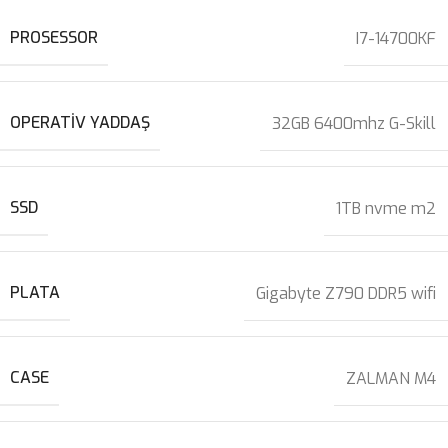
PROSESSOR
I7-14700KF
OPERATIV YADDAŞ
32GB 6400mhz G-Skill
SSD
1TB nvme m2
PLATA
Gigabyte Z790 DDR5 wifi
CASE
ZALMAN M4