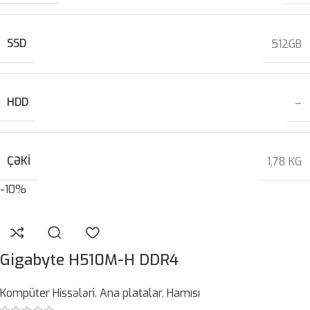
SSD
512GB
HDD
–
ÇƏKI
1,78 KG
-10%
Gigabyte H510M-H DDR4
Kompüter Hissələri
,
Ana platalar
,
Hamısı