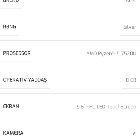
BREND
Acer
RƏNG
Silver
PROSESSOR
AMD Ryzen™ 5 7520U
OPERATIV YADDAŞ
8 GB
EKRAN
15.6″ FHD LED TouchScreen
KAMERA
✔