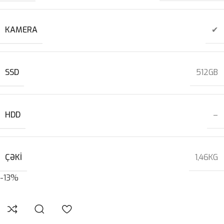
KAMERA
✔
SSD
512GB
HDD
–
ÇƏKI
1,46KG
-13%