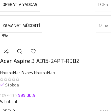
OPERATIV YADDAŞ
DDR5
ZƏMANƏT MÜDDƏTI
12 ay
-9%
Acer Aspire 3 A315-24PT-R90Z
Noutbuklar
,
Biznes Noutbukları
Stokda
999.00
₼
1,099.00
₼
Səbətə at