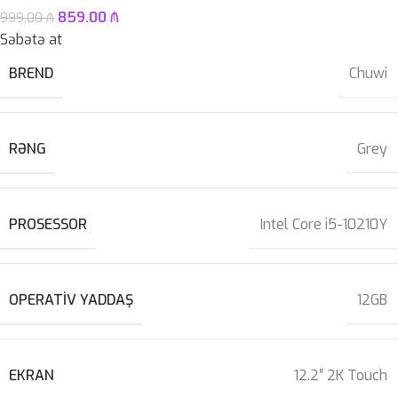
859.00
₼
999.00
₼
Səbətə at
BREND
Chuwi
RƏNG
Grey
PROSESSOR
Intel Core i5-10210Y
OPERATIV YADDAŞ
12GB
EKRAN
12.2″ 2K Touch