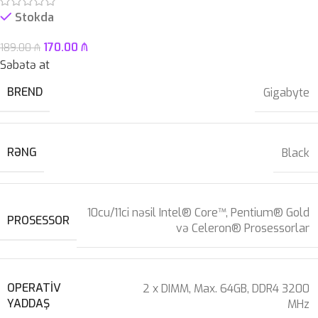
Stokda
170.00
₼
189.00
₼
Səbətə at
BREND
Gigabyte
RƏNG
Black
10cu/11ci nəsil Intel® Core™, Pentium® Gold
PROSESSOR
və Celeron® Prosessorlar
OPERATIV
2 x DIMM, Max. 64GB, DDR4 3200
YADDAŞ
MHz