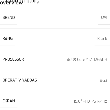
Ümumi baxış
BREND
MSI
RƏNG
Black
PROSESSOR
Intel® Core™ i7-12650H
OPERATIV YADDAŞ
8GB
EKRAN
15.6″ FHD IPS 144Hz