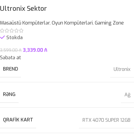
Ultronix Sektor
Masaüstü Kompüterlər
,
Oyun Kompüterləri
,
Gaming Zone
Stokda
3,339.00
₼
3,599.00
₼
Səbətə at
BREND
Ultronix
RƏNG
Ağ
QRAFIK KART
RTX 4070 SUPER 12GB