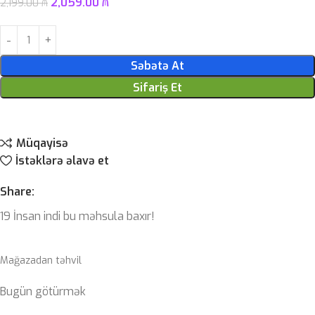
2,059.00
₼
2,199.00
₼
Səbətə At
Sifariş Et
Müqayisə
İstəklərə əlavə et
Share:
19
İnsan indi bu məhsula baxır!
Mağazadan təhvil
Bugün götürmək