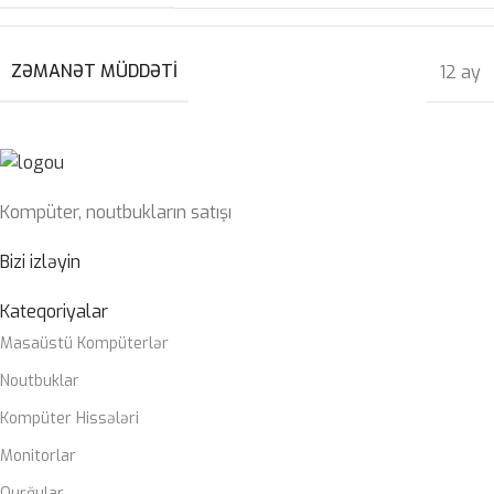
ZƏMANƏT MÜDDƏTI
12 ay
Kompüter, noutbukların satışı
Bizi izləyin
Kateqoriyalar
Masaüstü Kompüterlər
Noutbuklar
Kompüter Hissələri
Monitorlar
Qurğular