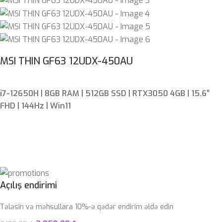
MSI THIN GF63 12UDX-450AU
i7-12650H | 8GB RAM | 512GB SSD | RTX3050 4GB | 15.6″
FHD | 144Hz | Win11
Açılış endirimi
Tələsin və məhsullara 10%-ə qədər endirim əldə edin