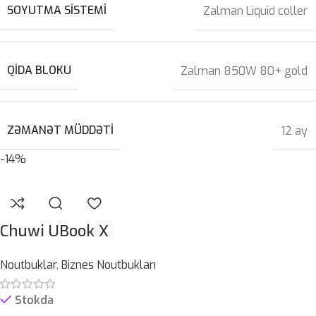
SOYUTMA SISTEMI
Zalman Liquid coller
QIDA BLOKU
Zalman 850W 80+ gold
ZƏMANƏT MÜDDƏTI
12 ay
-14%
Chuwi UBook X
Noutbuklar
,
Biznes Noutbukları
Stokda