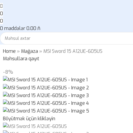
0
0
0
maddələr
0.00
₼
Home
»
Mağaza
»
MSI Sword 15 A12UE-605US
Məhsullara qayıt
-8%
Böyütmək üçün klikləyin