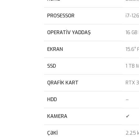
PROSESSOR
i7-12
OPERATIV YADDAŞ
16 GB
EKRAN
15.6″ 
SSD
1 TB 
QRAFIK KART
RTX 
HDD
–
KAMERA
✔
ÇƏKI
2.25 