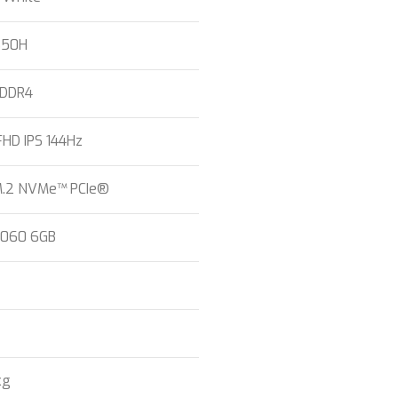
650H
 DDR4
FHD IPS 144Hz
M.2 NVMe™ PCIe®
3060 6GB
kg