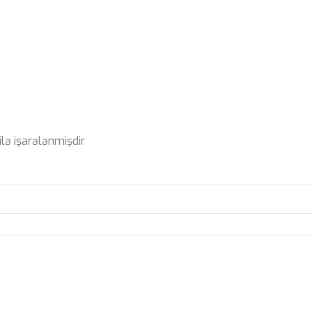
ilə işarələnmişdir