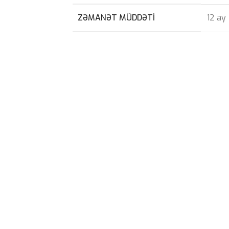
ZƏMANƏT MÜDDƏTI
12 ay