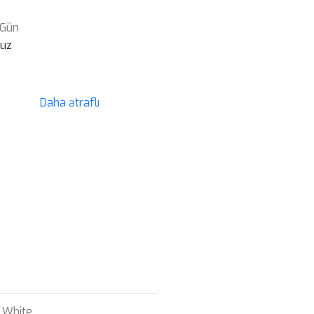
 Gün
suz
Daha ətraflı
,
White