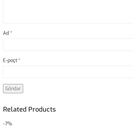
Ad
*
E-poçt
*
Related Products
-7%