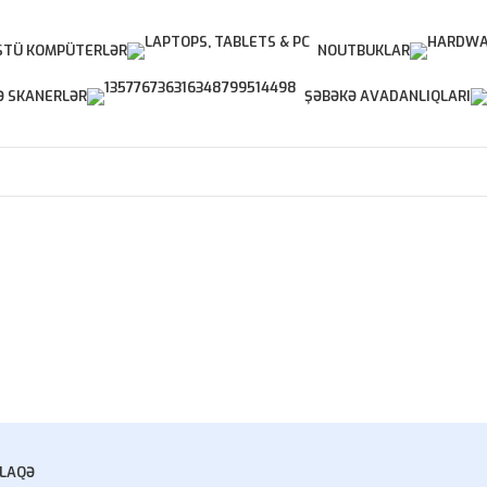
TÜ KOMPÜTERLƏR
NOUTBUKLAR
Ə SKANERLƏR
ŞƏBƏKƏ AVADANLIQLARI
LAQƏ