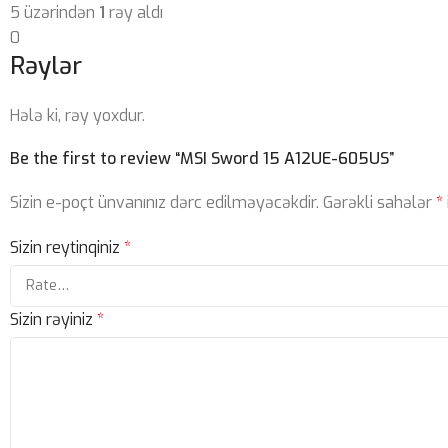
5 üzərindən
1
rəy aldı
0
Rəylər
Hələ ki, rəy yoxdur.
Be the first to review “MSI Sword 15 A12UE-605US”
Sizin e-poçt ünvanınız dərc edilməyəcəkdir.
Gərəkli sahələr
*
Sizin reytinqiniz
*
Sizin rəyiniz
*