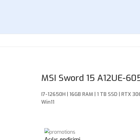
MSI Sword 15 A12UE-60
I7-12650H | 16GB RAM | 1 TB SSD | RTX 306
Win11
Açılış endirimi