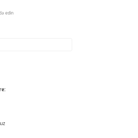
də edin
re:
suz