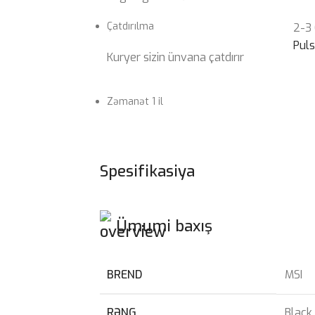
Çatdırılma
2-3
Pul
Kuryer sizin ünvana çatdırır
Zəmanət 1 il
Spesifikasiya
Ümumi baxış
BREND
MSI
RƏNG
Black