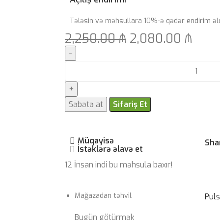
Tələsin və məhsullara 10%-ə qədər endirim əl
2,250.00
₼
2,080.00
₼
Səbətə at
Sifariş Et
Müqayisə
Sha
İstəklərə əlavə et
12
İnsan indi bu məhsula baxır!
Mağazadan təhvil
Pul
Bugün götürmək