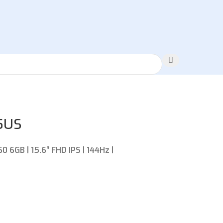
5US
0 6GB | 15.6″ FHD IPS | 144Hz |