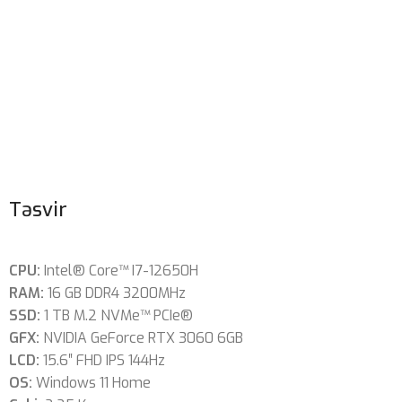
Təsvir
CPU:
Intel® Core™ I7-12650H
RAM:
16 GB DDR4 3200MHz
SSD:
1 TB M.2 NVMe™ PCIe®
GFX:
NVIDIA GeForce RTX 3060 6GB
LCD:
15.6″ FHD IPS 144Hz
OS:
Windows 11 Home