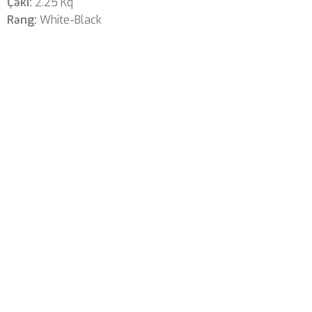
Çəki:
2.25 Kq
Rəng:
White-Black