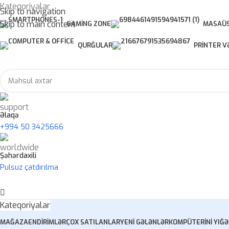
Kateqoriyalar
Skip to navigation
Skip to main content
GAMING ZONE
MASAÜS
QURĞULAR
PRINTER V
Əlaqə
+994 50 3425666
Şəhərdaxili
Pulsuz çatdırılma
Kateqoriyalar
MAĞAZA
ENDIRIMLƏR
ÇOX SATILANLAR
YENI GƏLƏNLƏR
KOMPÜTERINI YIĞ
Ə