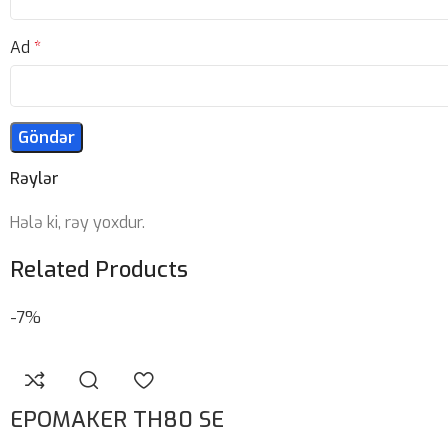
Ad
*
Rəylər
Hələ ki, rəy yoxdur.
Related Products
-7%
EPOMAKER TH80 SE