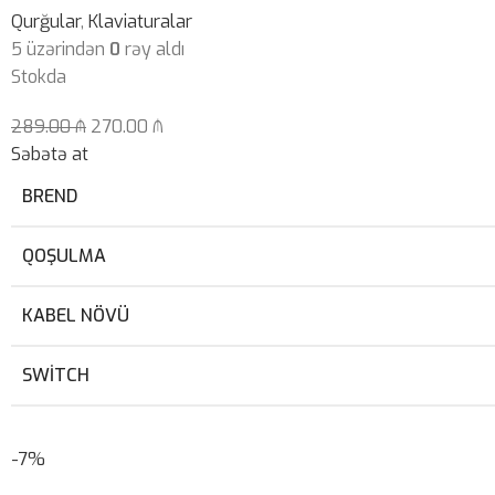
Qurğular
,
Klaviaturalar
5 üzərindən
0
rəy aldı
Stokda
289.00
₼
270.00
₼
Səbətə at
BREND
QOŞULMA
KABEL NÖVÜ
SWITCH
-7%