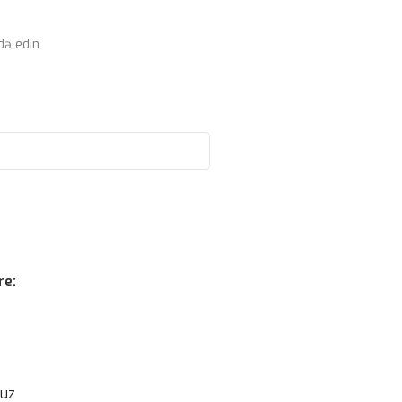
də edin
re:
suz