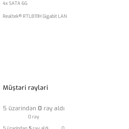
4x SATA 6G
Realtek
RTL8111H Gigabit LAN
®
Müştəri rəyləri
5 üzərindən
0
rəy aldı
0 rəy
5 üzərindən
5
rəy aldı
0