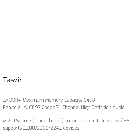
Təsvir
2x DDR4, Maximum Memory Capacity 64GB
Realtek
ALC897 Codec 7.1-Channel High Definition Audio
®
M.2_1 Source (From Chipset) supports up to PCIe 4.0 x4 / S
supports 2280/2260/2242 devices