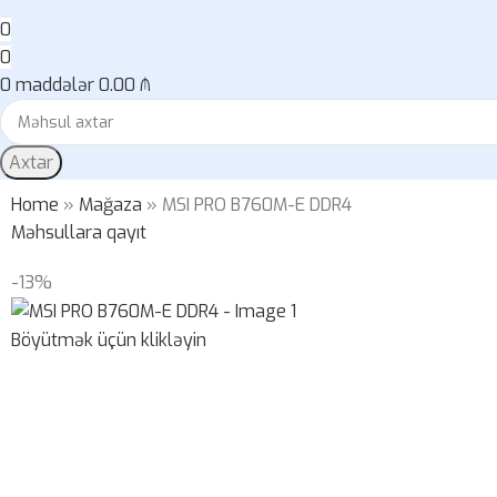
0
0
0
maddələr
0.00
₼
Axtar
Home
»
Mağaza
»
MSI PRO B760M-E DDR4
Məhsullara qayıt
-13%
Böyütmək üçün klikləyin