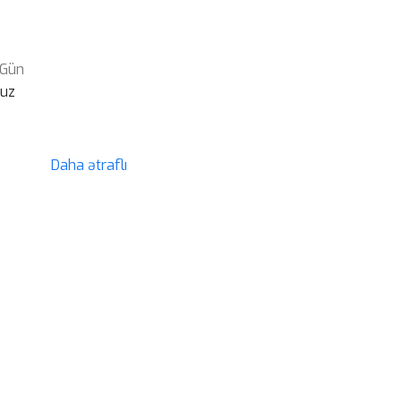
 Gün
suz
Daha ətraflı