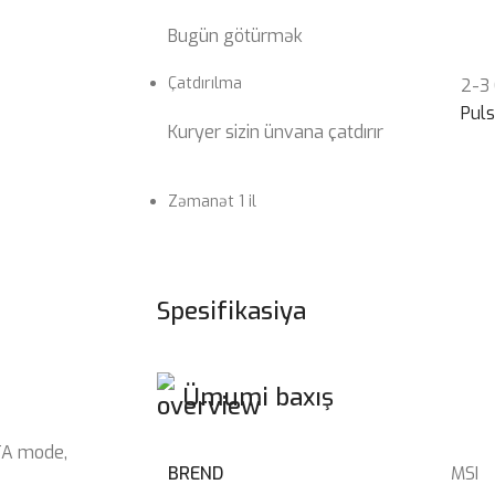
Bugün götürmək
Çatdırılma
2-3
Pul
Kuryer sizin ünvana çatdırır
Zəmanət 1 il
Spesifikasiya
Ümumi baxış
ATA mode,
BREND
MSI