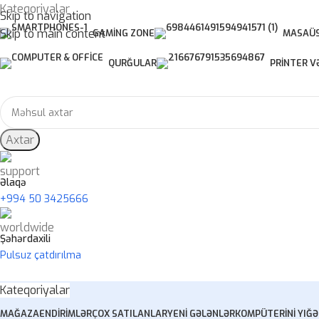
Kateqoriyalar
Skip to navigation
Skip to main content
GAMING ZONE
MASAÜS
QURĞULAR
PRINTER V
Axtar
Əlaqə
+994 50 3425666
Şəhərdaxili
Pulsuz çatdırılma
Kateqoriyalar
MAĞAZA
ENDIRIMLƏR
ÇOX SATILANLAR
YENI GƏLƏNLƏR
KOMPÜTERINI YIĞ
Ə