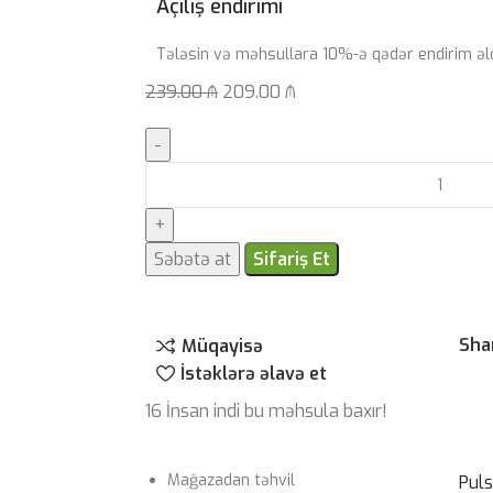
Açılış endirimi
Tələsin və məhsullara 10%-ə qədər endirim əl
239.00
₼
209.00
₼
Səbətə at
Sifariş Et
Sha
Müqayisə
İstəklərə əlavə et
16
İnsan indi bu məhsula baxır!
Mağazadan təhvil
Pul