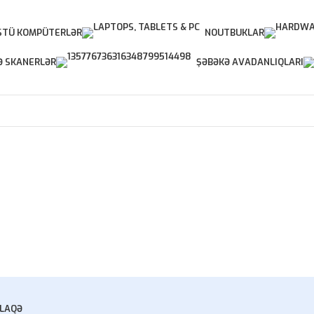
TÜ KOMPÜTERLƏR
NOUTBUKLAR
Ə SKANERLƏR
ŞƏBƏKƏ AVADANLIQLARI
LAQƏ