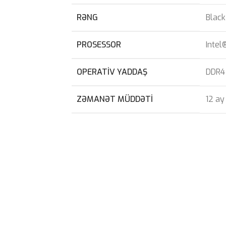
RƏNG
Black
PROSESSOR
Intel
OPERATIV YADDAŞ
DDR4
ZƏMANƏT MÜDDƏTI
12 ay