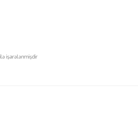
ilə işarələnmişdir