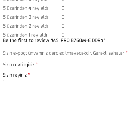
5 üzərindən
4
rəy aldı
0
5 üzərindən
3
rəy aldı
0
5 üzərindən
2
rəy aldı
0
5 üzərindən
1
rəy aldı
0
Be the first to review “MSI PRO B760M-E DDR4”
Sizin e-poçt ünvanınız dərc edilməyəcəkdir.
Gərəkli sahələr
*
Sizin reytinqiniz
*
Sizin rəyiniz
*