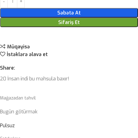
Səbətə At
Sifariş Et
Müqayisə
İstəklərə əlavə et
Share:
20
İnsan indi bu məhsula baxır!
Mağazadan təhvil
Bugün götürmək
Pulsuz