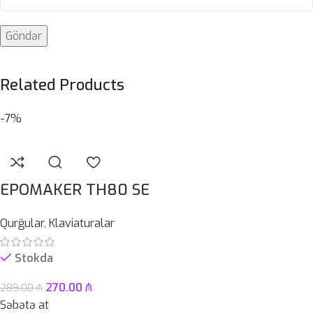
Related Products
-7%
EPOMAKER TH80 SE
Qurğular
,
Klaviaturalar
Stokda
270.00
₼
289.00
₼
Səbətə at