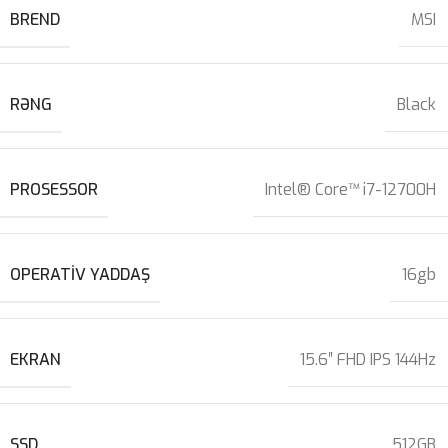
BREND
MSI
RƏNG
Black
PROSESSOR
Intel® Core™ i7-12700H
OPERATIV YADDAŞ
16gb
EKRAN
15.6″ FHD IPS 144Hz
SSD
512GB