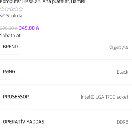
Kompüter Hissələri
,
Ana platalar
,
Hamısı
Stokda
349.00
₼
399.00
₼
Səbətə at
BREND
Gigabyte
RƏNG
Black
PROSESSOR
Intel® LGA 1700 soket
OPERATIV YADDAŞ
DDR5