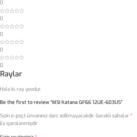
0
0
0
0
0
Rəylər
Hələ ki, rəy yoxdur.
Be the first to review “MSI Katana GF66 12UE-603US”
Sizin e-poçt ünvanınız dərc edilməyəcəkdir.
Gərəkli sahələr
*
ilə işarələnmişdir