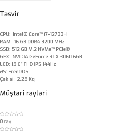
Təsvir
CPU: Intel® Core™ i7-12700H
RAM: 16 GB DDR4 3200 MHz
SSD: 512 GB M.2 NVMe™ PCIe®
GFX: NVIDIA GeForce RTX 3060 6GB
LCD: 15,6″ FHD IPS 144Hz
ƏS: FreeDOS
Çəkisi: 2.25 Kq
Müştəri rəyləri
0 rəy