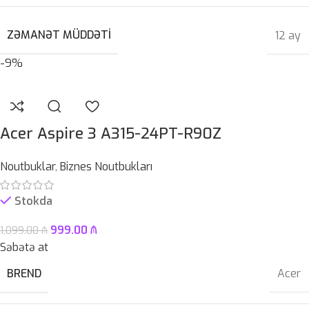
ZƏMANƏT MÜDDƏTI
12 ay
-9%
Acer Aspire 3 A315-24PT-R90Z
Noutbuklar
,
Biznes Noutbukları
Stokda
999.00
₼
1,099.00
₼
Səbətə at
BREND
Acer