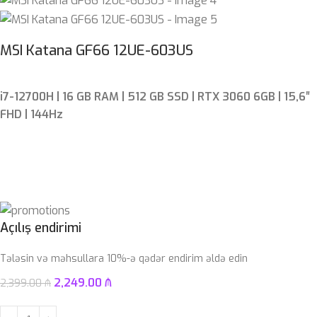
MSI Katana GF66 12UE-603US
i7-12700H | 16 GB RAM | 512 GB SSD | RTX 3060 6GB | 15,6″
FHD | 144Hz
Açılış endirimi
Tələsin və məhsullara 10%-ə qədər endirim əldə edin
2,249.00
₼
2,399.00
₼