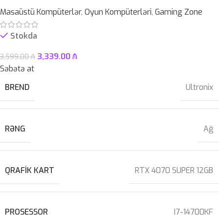
Masaüstü Kompüterlər
,
Oyun Kompüterləri
,
Gaming Zone
Stokda
3,339.00
₼
3,599.00
₼
Səbətə at
BREND
Ultronix
RƏNG
Ağ
QRAFIK KART
RTX 4070 SUPER 12GB
PROSESSOR
I7-14700KF