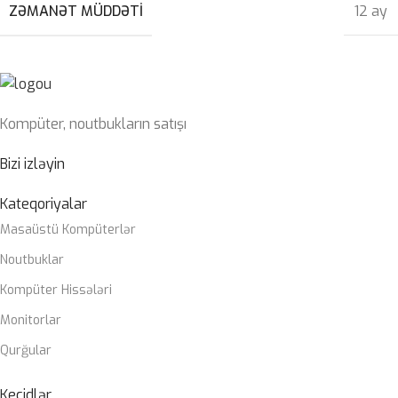
ZƏMANƏT MÜDDƏTI
12 ay
Kompüter, noutbukların satışı
Bizi izləyin
Kateqoriyalar
Masaüstü Kompüterlər
Noutbuklar
Kompüter Hissələri
Monitorlar
Qurğular
Keçidlər