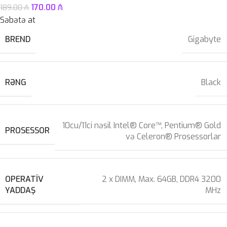
170.00
₼
189.00
₼
Səbətə at
BREND
Gigabyte
RƏNG
Black
10cu/11ci nəsil Intel® Core™, Pentium® Gold
PROSESSOR
və Celeron® Prosessorlar
OPERATIV
2 x DIMM, Max. 64GB, DDR4 3200
YADDAŞ
MHz