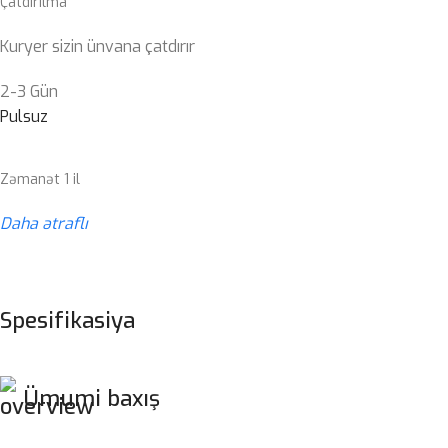
Çatdırılma
Kuryer sizin ünvana çatdırır
2-3 Gün
Pulsuz
Zəmanət 1 il
Daha ətraflı
Spesifikasiya
Ümumi baxış