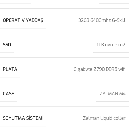
OPERATIV YADDAŞ
32GB 6400mhz G-Skill
SSD
1TB nvme m2
PLATA
Gigabyte Z790 DDR5 wifi
CASE
ZALMAN M4
SOYUTMA SISTEMI
Zalman Liquid coller