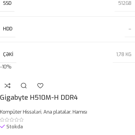
SSD
512GB
HDD
–
ÇƏKI
1,78 KG
-10%
Gigabyte H510M-H DDR4
Kompüter Hissələri
,
Ana platalar
,
Hamısı
Stokda