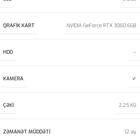
QRAFIK KART
NVIDIA GeForce RTX 3060 6GB
HDD
–
KAMERA
✔
ÇƏKI
2,25 KG
ZƏMANƏT MÜDDƏTI
12 ay