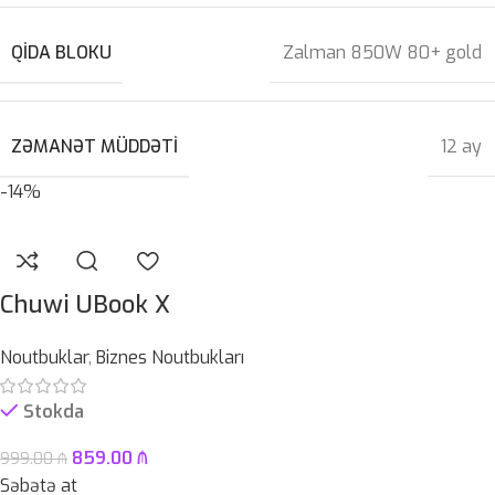
QIDA BLOKU
Zalman 850W 80+ gold
ZƏMANƏT MÜDDƏTI
12 ay
-14%
Chuwi UBook X
Noutbuklar
,
Biznes Noutbukları
Stokda
859.00
₼
999.00
₼
Səbətə at