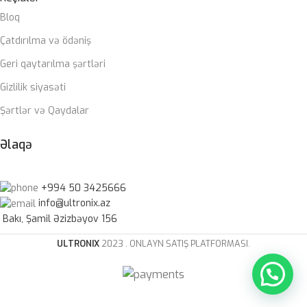
Bloq
Çatdırılma və ödəniş
Geri qaytarılma şərtləri
Gizlilik siyasəti
Şərtlər və Qaydalar
Əlaqə
+994 50 3425666
info@ultronix.az
Bakı, Şamil Əzizbəyov 156
ULTRONIX
2023 . ONLAYN SATIŞ PLATFORMASI.