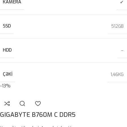
KAMERA
✔
SSD
512GB
HDD
–
ÇƏKI
1,46KG
-13%
GIGABYTE B760M C DDR5