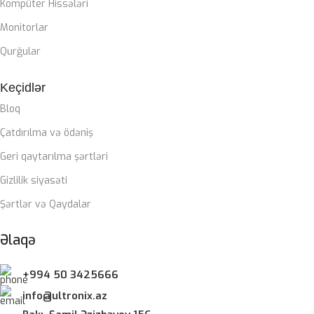
Kompüter Hissələri
Monitorlar
Qurğular
Keçidlər
Bloq
Çatdırılma və ödəniş
Geri qaytarılma şərtləri
Gizlilik siyasəti
Şərtlər və Qaydalar
Əlaqə
+994 50 3425666
info@ultronix.az