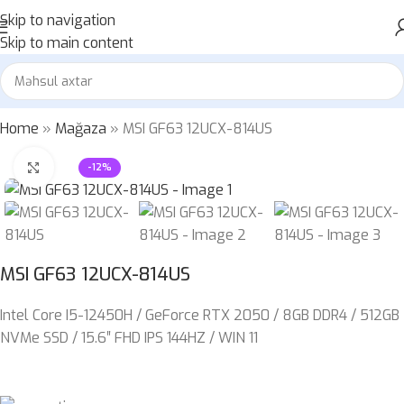
Skip to navigation
Skip to main content
Home
»
Mağaza
»
MSI GF63 12UCX-814US
Böyütmək üçün klikləyin
-12%
MSI GF63 12UCX-814US
Intel Core I5-12450H /
GeForce RTX 2050 /
8GB DDR4 /
512GB
NVMe SSD /
15.6″ FHD IPS 144HZ / WIN 11