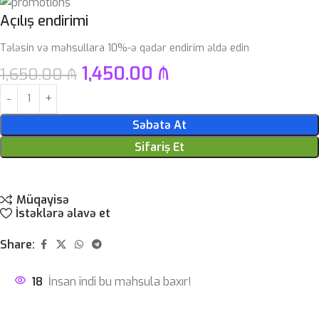
Açılış endirimi
Tələsin və məhsullara 10%-ə qədər endirim əldə edin
1,450.00
₼
1,650.00
₼
Səbətə At
Sifariş Et
Müqayisə
İstəklərə əlavə et
Share:
18
İnsan indi bu məhsula baxır!