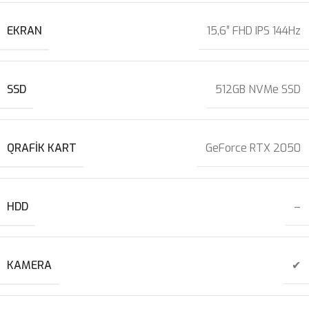
EKRAN
15,6″ FHD IPS 144Hz
SSD
512GB NVMe SSD
QRAFIK KART
GeForce RTX 2050
HDD
–
KAMERA
✔