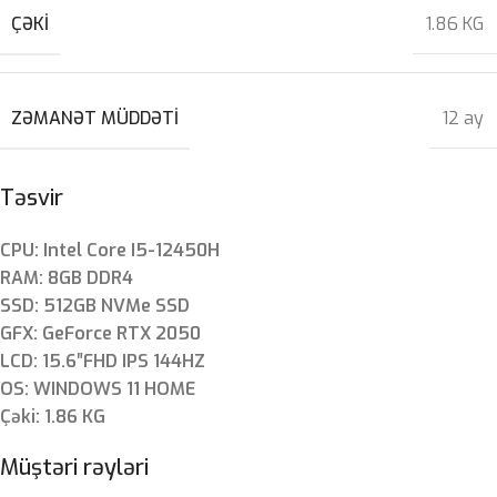
ÇƏKI
1.86 KG
ZƏMANƏT MÜDDƏTI
12 ay
Təsvir
CPU: Intel Core I5-12450H
RAM: 8GB DDR4
SSD: 512GB NVMe SSD
GFX: GeForce RTX 2050
LCD: 15.6″FHD IPS 144HZ
OS: WINDOWS 11 HOME
Çəki: 1.86 KG
Müştəri rəyləri