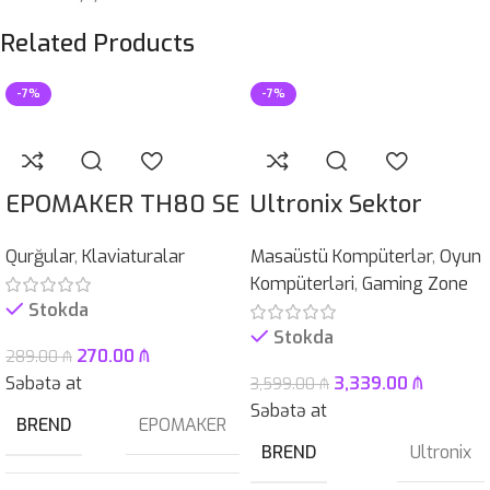
Related Products
-7%
-7%
EPOMAKER TH80 SE
Ultronix Sektor
Qurğular
,
Klaviaturalar
Masaüstü Kompüterlər
,
Oyun
Kompüterləri
,
Gaming Zone
Stokda
Stokda
270.00
₼
289.00
₼
Səbətə at
3,339.00
₼
3,599.00
₼
Səbətə at
BREND
EPOMAKER
BREND
Ultronix