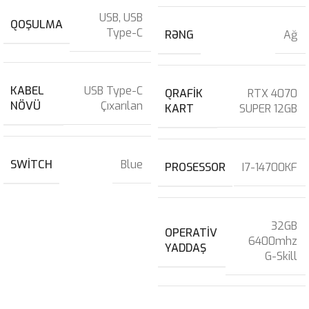
USB
,
USB
QOŞULMA
Type-C
RƏNG
Ağ
KABEL
USB Type-C
QRAFIK
RTX 4070
NÖVÜ
Çıxarılan
KART
SUPER 12GB
SWITCH
Blue
PROSESSOR
I7-14700KF
32GB
OPERATIV
6400mhz
YADDAŞ
G-Skill