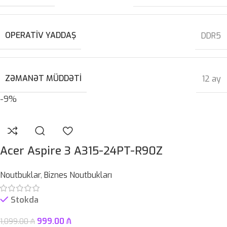
OPERATIV YADDAŞ
DDR5
ZƏMANƏT MÜDDƏTI
12 ay
-9%
Acer Aspire 3 A315-24PT-R90Z
Noutbuklar
,
Biznes Noutbukları
Stokda
999.00
₼
1,099.00
₼