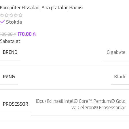
Kompüter Hissələri
,
Ana platalar
,
Hamısı
Stokda
170.00
₼
189.00
₼
Səbətə at
BREND
Gigabyte
RƏNG
Black
10cu/11ci nəsil Intel® Core™, Pentium® Gold
PROSESSOR
və Celeron® Prosessorlar