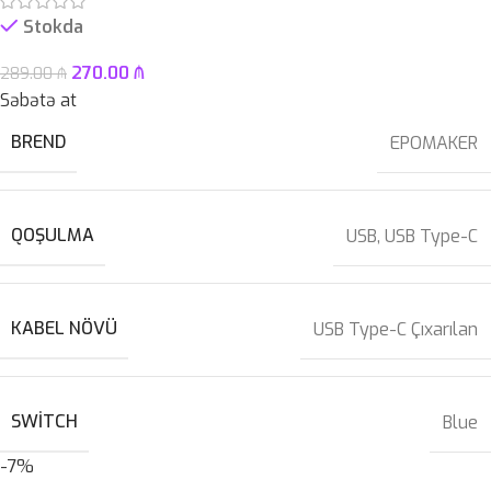
Stokda
270.00
₼
289.00
₼
Səbətə at
BREND
EPOMAKER
QOŞULMA
USB
,
USB Type-C
KABEL NÖVÜ
USB Type-C Çıxarılan
SWITCH
Blue
-7%