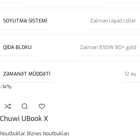
SOYUTMA SISTEMI
Zalman Liquid coller
QIDA BLOKU
Zalman 850W 80+ gold
ZƏMANƏT MÜDDƏTI
12 ay
-14%
Chuwi UBook X
Noutbuklar
,
Biznes Noutbukları