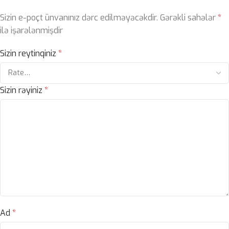
Sizin e-poçt ünvanınız dərc edilməyəcəkdir.
Gərəkli sahələr
*
ilə işarələnmişdir
Sizin reytinqiniz
*
Sizin rəyiniz
*
Ad
*