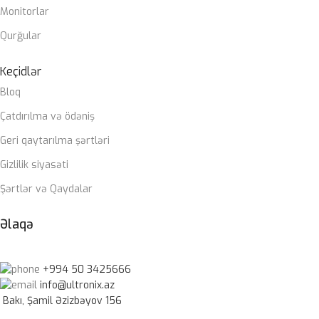
Monitorlar
Qurğular
Keçidlər
Bloq
Çatdırılma və ödəniş
Geri qaytarılma şərtləri
Gizlilik siyasəti
Şərtlər və Qaydalar
Əlaqə
+994 50 3425666
info@ultronix.az
Bakı, Şamil Əzizbəyov 156