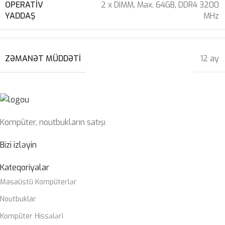
OPERATIV
2 x DIMM, Max. 64GB, DDR4 3200
YADDAŞ
MHz
ZƏMANƏT MÜDDƏTI
12 ay
Kompüter, noutbukların satışı
Bizi izləyin
Kateqoriyalar
Masaüstü Kompüterlər
Noutbuklar
Kompüter Hissələri