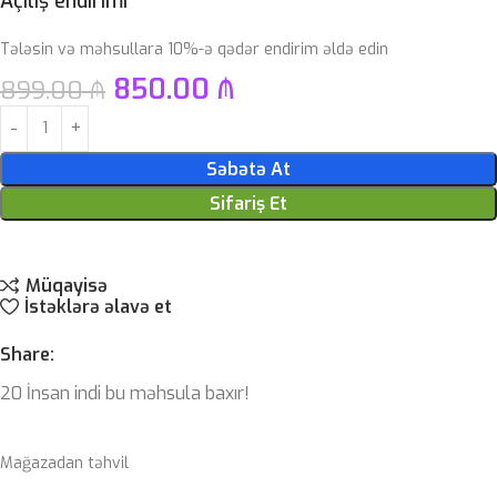
Açılış endirimi
Tələsin və məhsullara 10%-ə qədər endirim əldə edin
850.00
₼
899.00
₼
Səbətə At
Sifariş Et
Müqayisə
İstəklərə əlavə et
Share:
20
İnsan indi bu məhsula baxır!
Mağazadan təhvil