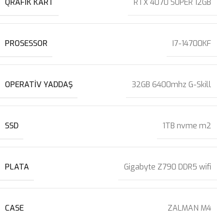
QRAFIK KART
RTX 4070 SUPER 12GB
PROSESSOR
I7-14700KF
OPERATIV YADDAŞ
32GB 6400mhz G-Skill
SSD
1TB nvme m2
PLATA
Gigabyte Z790 DDR5 wifi
CASE
ZALMAN M4