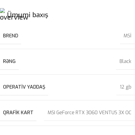
Ümumi baxış
BREND
MSİ
RƏNG
Black
OPERATIV YADDAŞ
12 gb
QRAFIK KART
MSI GeForce RTX 3060 VENTUS 3X OC