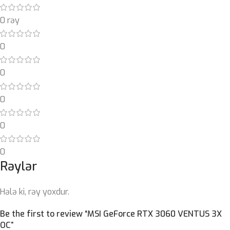
0 rəy
0
0
0
0
0
Rəylər
Hələ ki, rəy yoxdur.
Be the first to review “MSI GeForce RTX 3060 VENTUS 3X
OC”