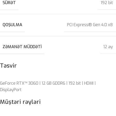
SÜRƏT
192 bit
QOŞULMA
PCI Express® Gen 4.0 x8
ZƏMANƏT MÜDDƏTI
12 ay
Təsvir
GeForce RTX™ 3060 | 12 GB GDDR6 | 192 bit | HDMI |
DisplayPort
Müştəri rəyləri