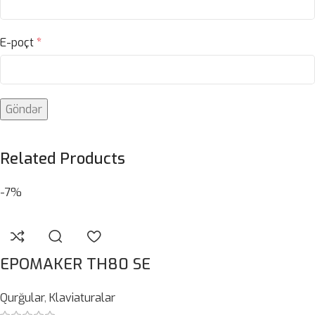
E-poçt
*
Related Products
-7%
EPOMAKER TH80 SE
Qurğular
,
Klaviaturalar