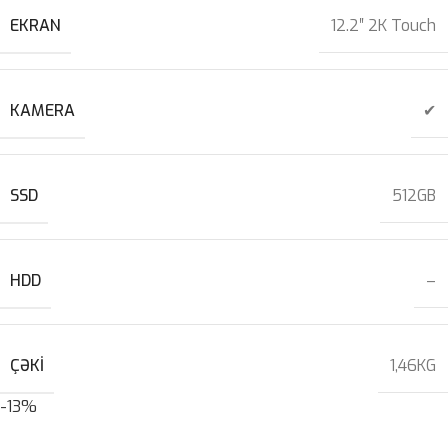
EKRAN
12.2″ 2K Touch
KAMERA
✔
SSD
512GB
HDD
–
ÇƏKI
1,46KG
-13%