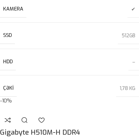
KAMERA
✔
SSD
512GB
HDD
–
ÇƏKI
1,78 KG
-10%
Gigabyte H510M-H DDR4