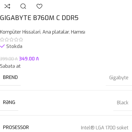
GIGABYTE B760M C DDR5
Kompüter Hissələri
,
Ana platalar
,
Hamısı
Stokda
349.00
₼
399.00
₼
Səbətə at
BREND
Gigabyte
RƏNG
Black
PROSESSOR
Intel® LGA 1700 soket