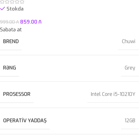
Stokda
859.00
₼
999.00
₼
Səbətə at
BREND
Chuwi
RƏNG
Grey
PROSESSOR
Intel Core i5-10210Y
OPERATIV YADDAŞ
12GB