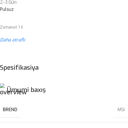
2-3 Gün
Pulsuz
Zəmanət 1 il
Daha ətraflı
Spesifikasiya
Ümumi baxış
BREND
MSI