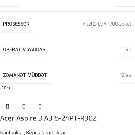
PROSESSOR
Intel® LGA 1700 soket
OPERATIV YADDAŞ
DDR5
ZƏMANƏT MÜDDƏTI
12 ay
-9%
Acer Aspire 3 A315-24PT-R90Z
Noutbuklar
,
Biznes Noutbukları