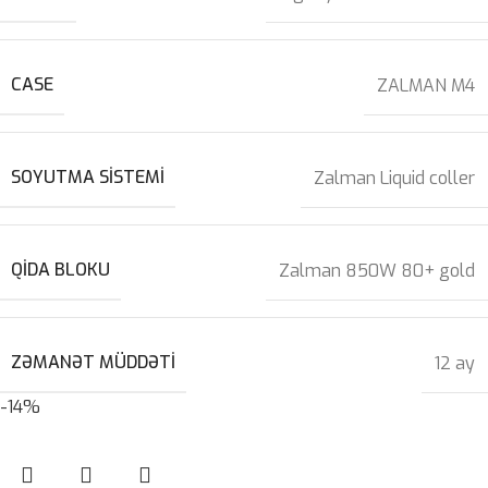
CASE
ZALMAN M4
SOYUTMA SISTEMI
Zalman Liquid coller
QIDA BLOKU
Zalman 850W 80+ gold
ZƏMANƏT MÜDDƏTI
12 ay
-14%