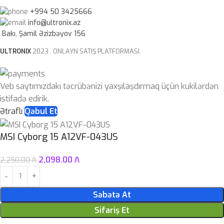
+994 50 3425666
info@ultronix.az
Bakı, Şamil Əzizbəyov 156
ULTRONIX
2023 . ONLAYN SATIŞ PLATFORMASI.
Veb saytımızdakı təcrübənizi yaxşılaşdırmaq üçün kukilərdən
istifadə edirik.
Ətraflı
Qəbul Et
MSI Cyborg 15 A12VF-043US
2,098.00
₼
2,250.00
₼
Səbətə At
Sifariş Et