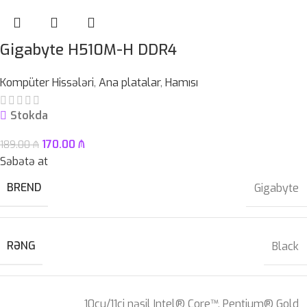
Gigabyte H510M-H DDR4
Kompüter Hissələri
,
Ana platalar
,
Hamısı
Stokda
170.00
₼
189.00
₼
Səbətə at
BREND
Gigabyte
RƏNG
Black
10cu/11ci nəsil Intel® Core™, Pentium® Gold