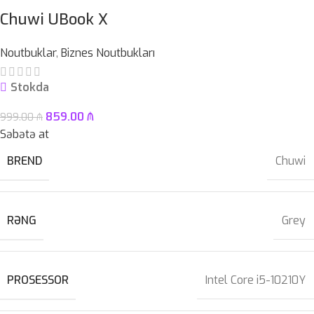
Chuwi UBook X
Noutbuklar
,
Biznes Noutbukları
Stokda
859.00
₼
999.00
₼
Səbətə at
BREND
Chuwi
RƏNG
Grey
PROSESSOR
Intel Core i5-10210Y