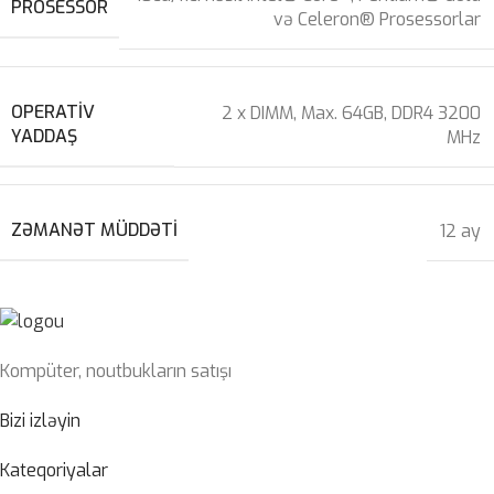
PROSESSOR
və Celeron® Prosessorlar
OPERATIV
2 x DIMM, Max. 64GB, DDR4 3200
YADDAŞ
MHz
ZƏMANƏT MÜDDƏTI
12 ay
Kompüter, noutbukların satışı
Bizi izləyin
Kateqoriyalar