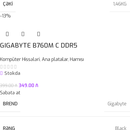
ÇƏKI
1,46KG
-13%
GIGABYTE B760M C DDR5
Kompüter Hissələri
,
Ana platalar
,
Hamısı
Stokda
349.00
₼
399.00
₼
Səbətə at
BREND
Gigabyte
RƏNG
Black