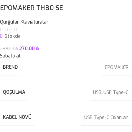
EPOMAKER TH80 SE
Qurğular
,
Klaviaturalar
Stokda
270.00
₼
289.00
₼
Səbətə at
BREND
EPOMAKER
QOŞULMA
USB
,
USB Type-C
KABEL NÖVÜ
USB Type-C Çıxarılan