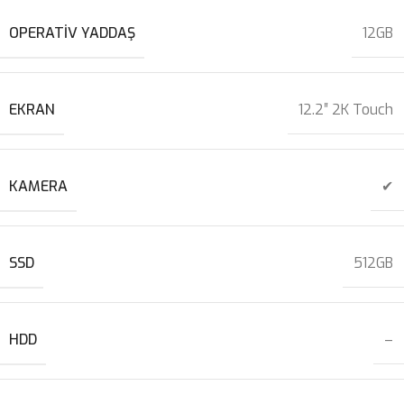
OPERATIV YADDAŞ
12GB
EKRAN
12.2″ 2K Touch
KAMERA
✔
SSD
512GB
HDD
–