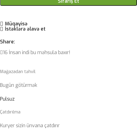
Sifariş Et
Müqayisə
İstəklərə əlavə et
Share:
16
İnsan indi bu məhsula baxır!
Mağazadan təhvil
Bugün götürmək
Pulsuz
Çatdırılma
Kuryer sizin ünvana çatdırır