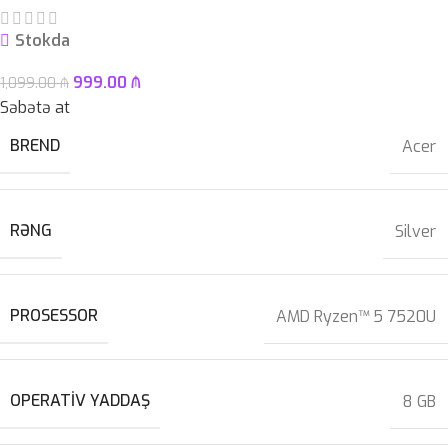
Stokda
999.00
₼
1,099.00
₼
Səbətə at
BREND
Acer
RƏNG
Silver
PROSESSOR
AMD Ryzen™ 5 7520U
OPERATIV YADDAŞ
8 GB