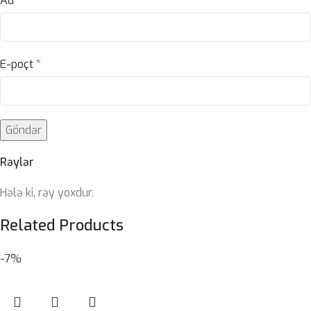
Ad
*
E-poçt
*
Rəylər
Hələ ki, rəy yoxdur.
Related Products
-7%