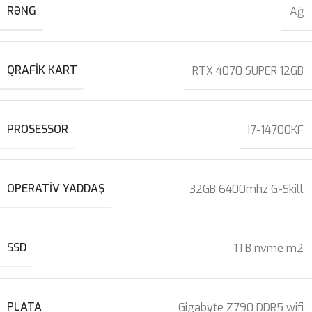
RƏNG
Ağ
QRAFIK KART
RTX 4070 SUPER 12GB
PROSESSOR
I7-14700KF
OPERATIV YADDAŞ
32GB 6400mhz G-Skill
SSD
1TB nvme m2
PLATA
Gigabyte Z790 DDR5 wifi