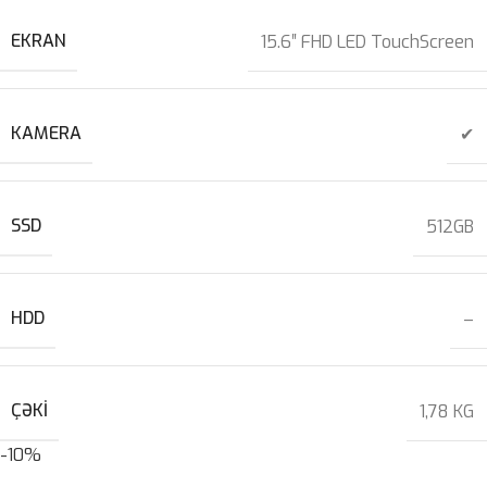
EKRAN
15.6″ FHD LED TouchScreen
KAMERA
✔
SSD
512GB
HDD
–
ÇƏKI
1,78 KG
-10%