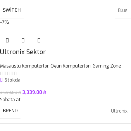
SWITCH
Blue
-7%
Ultronix Sektor
Masaüstü Kompüterlər
,
Oyun Kompüterləri
,
Gaming Zone
Stokda
3,339.00
₼
3,599.00
₼
Səbətə at
BREND
Ultronix