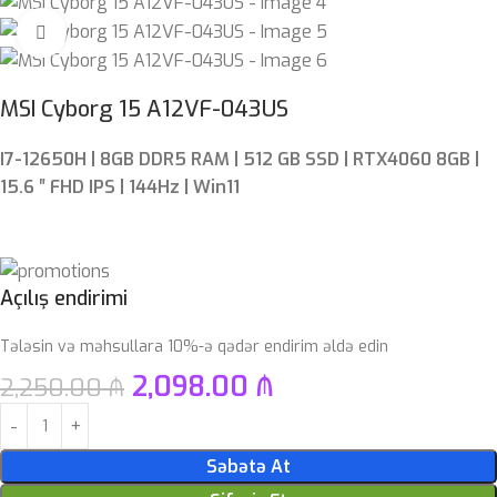
Böyütmək üçün klikləyin
MSI Cyborg 15 A12VF-043US
I7-12650H | 8GB DDR5 RAM | 512 GB SSD | RTX4060 8GB |
15.6 ″ FHD IPS | 144Hz | Win11
Açılış endirimi
Tələsin və məhsullara 10%-ə qədər endirim əldə edin
2,098.00
₼
2,250.00
₼
Səbətə At