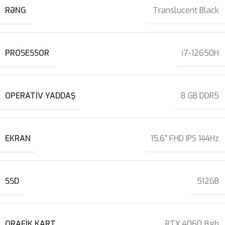
RƏNG
Translucent Black
PROSESSOR
i7-12650H
OPERATIV YADDAŞ
8 GB DDR5
EKRAN
15,6″ FHD IPS 144Hz
SSD
512GB
QRAFIK KART
RTX 4060 8gb