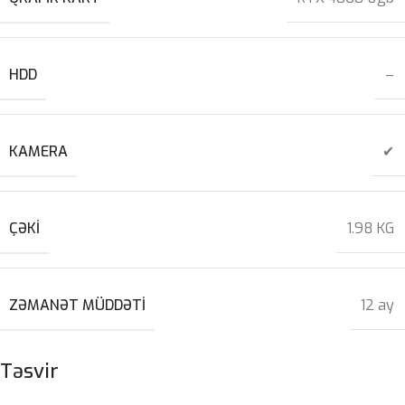
HDD
–
KAMERA
✔
ÇƏKI
1.98 KG
ZƏMANƏT MÜDDƏTI
12 ay
Təsvir