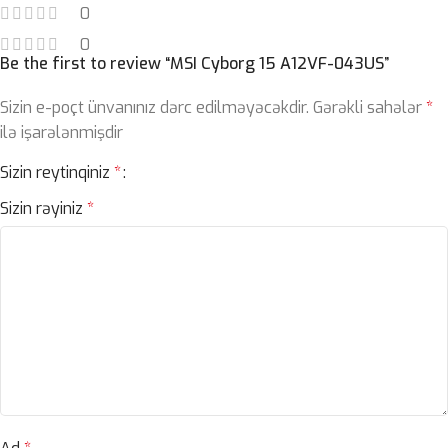
0
0
Be the first to review “MSI Cyborg 15 A12VF-043US”
Sizin e-poçt ünvanınız dərc edilməyəcəkdir.
Gərəkli sahələr
*
ilə işarələnmişdir
Sizin reytinqiniz
*
Sizin rəyiniz
*