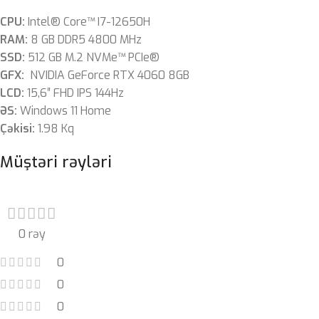
CPU:
Intel® Core™ I7-12650H
RAM:
8 GB DDR5 4800 MHz
SSD:
512 GB M.2 NVMe™ PCIe®
GFX:
NVIDIA GeForce RTX 4060 8GB
LCD:
15,6″ FHD IPS 144Hz
ƏS:
Windows 11 Home
Çəkisi:
1.98 Kq
Müştəri rəyləri
0 rəy
0
0
0