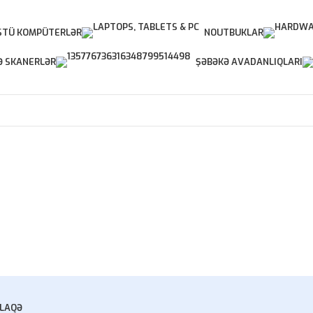
TÜ KOMPÜTERLƏR
NOUTBUKLAR
Ə SKANERLƏR
ŞƏBƏKƏ AVADANLIQLARI
LAQƏ