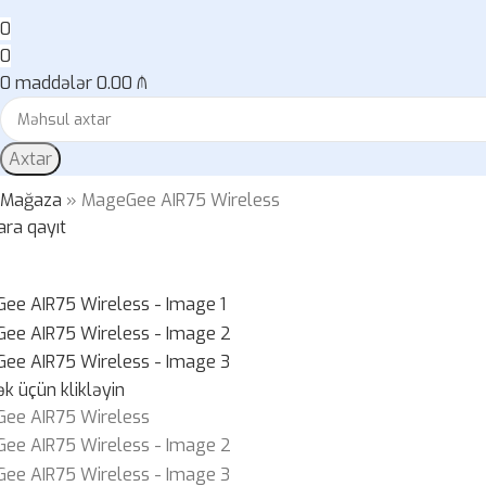
0
0
0
maddələr
0.00
₼
Axtar
»
Mağaza
»
MageGee AIR75 Wireless
ara qayıt
k üçün klikləyin