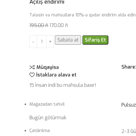
Açılış endirimi
Tələsin və məhsullara 10%-ə qədər endirim əldə edin
195.00
₼
170.00
₼
Səbətə at
Sifariş Et
Share
Müqayisə
İstəklərə əlavə et
15
İnsan indi bu məhsula baxır!
Mağazadan təhvil
Pulsu
Bugün götürmək
Çatdırılma
2-3 G