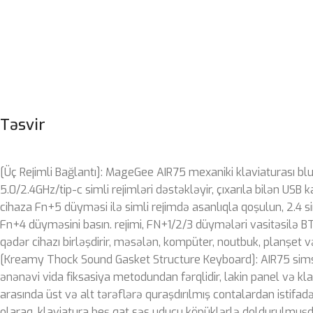
Təsvir
[Üç Rejimli Bağlantı]: MageGee AIR75 mexaniki klaviaturası bl
5.0/2.4GHz/tip-c simli rejimləri dəstəkləyir, çıxarıla bilən USB k
cihaza Fn+5 düyməsi ilə simli rejimdə asanlıqla qoşulun, 2.4 s
Fn+4 düyməsini basın. rejimi, FN+1/2/3 düymələri vasitəsilə B
qədər cihazı birləşdirir, məsələn, kompüter, noutbuk, planşet 
[Kreamy Thock Sound Gasket Structure Keyboard]: AIR75 simsi
ənənəvi vida fiksasiya metodundan fərqlidir, lakin panel və kla
arasında üst və alt tərəflərə quraşdırılmış contalardan istifa
olaraq, klaviatura beş qat səs uducu köpüklərlə doldurulmuşd