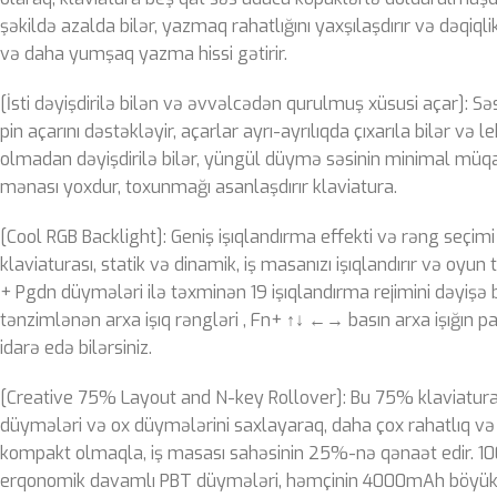
şəkildə azalda bilər, yazmaq rahatlığını yaxşılaşdırır və dəqiqli
və daha yumşaq yazma hissi gətirir.
[İsti dəyişdirilə bilən və əvvəlcədən qurulmuş xüsusi açar]: Səs
pin açarını dəstəkləyir, açarlar ayrı-ayrılıqda çıxarıla bilər v
olmadan dəyişdirilə bilər, yüngül düymə səsinin minimal müq
mənası yoxdur, toxunmağı asanlaşdırır klaviatura.
[Cool RGB Backlight]: Geniş işıqlandırma effekti və rəng seçim
klaviaturası, statik və dinamik, iş masanızı işıqlandırır və oyun t
+ Pgdn düymələri ilə təxminən 19 işıqlandırma rejimini dəyişə b
tənzimlənən arxa işıq rəngləri , Fn+ ↑↓ ←→ basın arxa işığın par
idarə edə bilərsiniz.
[Creative 75% Layout and N-key Rollover]: Bu 75% klaviatura
düymələri və ox düymələrini saxlayaraq, daha çox rahatlıq və pr
kompakt olmaqla, iş masası sahəsinin 25%-nə qənaət edir. 10
erqonomik davamlı PBT düymələri, həmçinin 4000mAh böyük