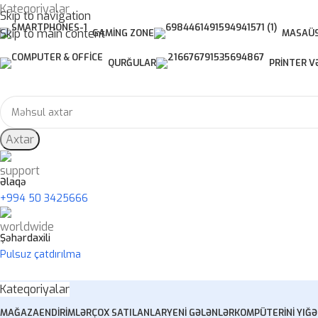
Kateqoriyalar
Skip to navigation
Skip to main content
GAMING ZONE
MASAÜS
QURĞULAR
PRINTER V
Axtar
Əlaqə
+994 50 3425666
Şəhərdaxili
Pulsuz çatdırılma
Kateqoriyalar
MAĞAZA
ENDIRIMLƏR
ÇOX SATILANLAR
YENI GƏLƏNLƏR
KOMPÜTERINI YIĞ
Ə