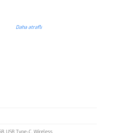
z
Daha ətraflı
SB
,
USB Type-C
,
Wireless