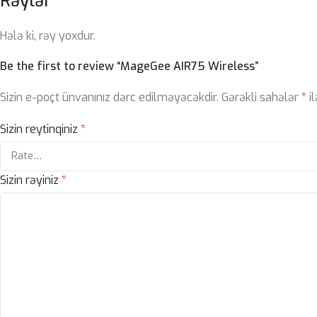
Rəylər
Hələ ki, rəy yoxdur.
Be the first to review “MageGee AIR75 Wireless”
Sizin e-poçt ünvanınız dərc edilməyəcəkdir.
Gərəkli sahələr
*
il
Sizin reytinqiniz
*
Sizin rəyiniz
*