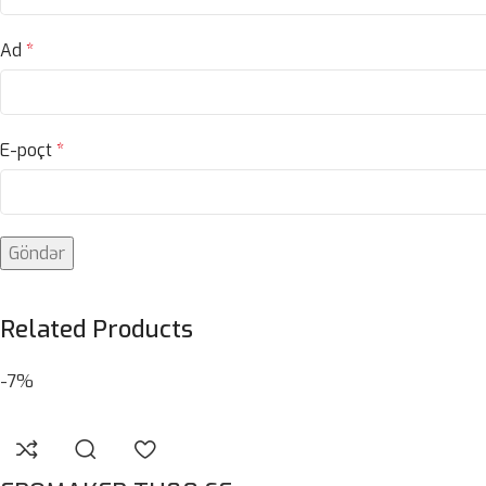
Ad
*
E-poçt
*
Related Products
-7%