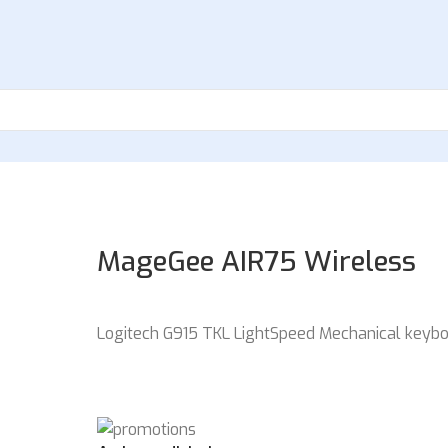
MageGee AIR75 Wireless
Logitech G915 TKL LightSpeed Mechanical keybo