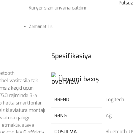
Pulsu
Kuryer sizin ünvana çatdırır
Zəmanət 1 il
Spesifikasiya
uetooth
Ümumi baxış
abel vasitəsilə tək
imsiz keçid üçün
T5.0 rejimində 3-ə
BREND
Logitech
və hətta smartfonlar.
z klaviatura montajı
RƏNG
Ağ
viatura qabığı
də etməklə, əlavə
QOŞULMA
Bluetooth
,
U
ur, səs-küyü effektiv