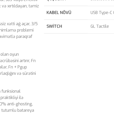
k və xırtıldayan, təmiz
KABEL NÖVÜ
USB Type-C Ç
siz xətti ağ açar, 3/5
SWITCH
GL Tactile
ə lehimləmə problemi
avimətlə paraqraf
i olan oyun
əcrübəsini artırır, Fn
ilər, Fn + Pgup
laqlığını və sürətini
 funksional
aktikliyi ilə
0% anti-ghosting,
 tutumlu batareya