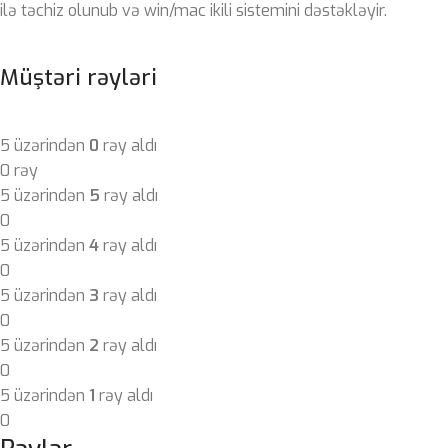
ilə təchiz olunub və win/mac ikili sistemini dəstəkləyir.
Müştəri rəyləri
5 üzərindən
0
rəy aldı
0 rəy
5 üzərindən
5
rəy aldı
0
5 üzərindən
4
rəy aldı
0
5 üzərindən
3
rəy aldı
0
5 üzərindən
2
rəy aldı
0
5 üzərindən
1
rəy aldı
0