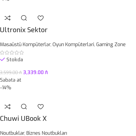
Ultronix Sektor
Masaüstü Kompüterlər
,
Oyun Kompüterləri
,
Gaming Zone
Stokda
3,339.00
₼
3,599.00
₼
Səbətə at
-14%
Chuwi UBook X
Noutbuklar
,
Biznes Noutbukları