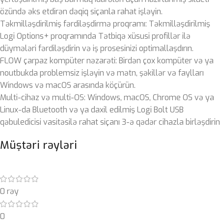
özündə əks etdirən dəqiq siçanla rahat işləyin.
Təkmilləşdirilmiş fərdiləşdirmə proqramı: Təkmilləşdirilmiş
Logi Options+ proqramında Tətbiqə xüsusi profillər ilə
düymələri fərdiləşdirin və iş prosesinizi optimallaşdırın.
FLOW çarpaz kompüter nəzarəti: Birdən çox kompüter və ya
noutbukda problemsiz işləyin və mətn, şəkillər və faylları
Windows və macOS arasında köçürün.
Multi-cihaz və multi-OS: Windows, macOS, Chrome OS və ya
Linux-da Bluetooth və ya daxil edilmiş Logi Bolt USB
qəbuledicisi vasitəsilə rahat siçanı 3-ə qədər cihazla birləşdirin
Müştəri rəyləri
0 rəy
0