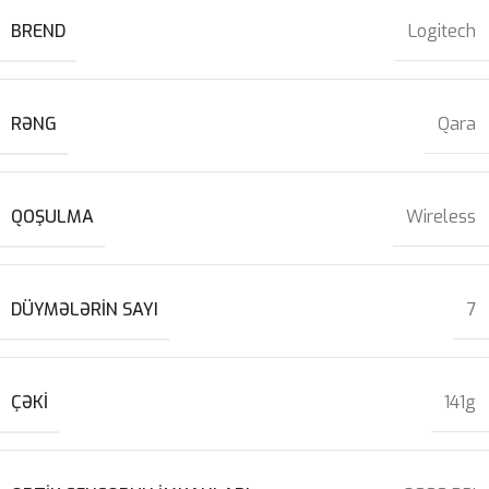
BREND
Logitech
RƏNG
Qara
QOŞULMA
Wireless
DÜYMƏLƏRIN SAYI
7
ÇƏKI
141g