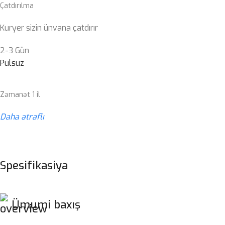
Çatdırılma
Kuryer sizin ünvana çatdırır
2-3 Gün
Pulsuz
Zəmanət 1 il
Daha ətraflı
Spesifikasiya
Ümumi baxış