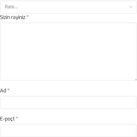
Sizin rəyiniz
*
Ad
*
E-poçt
*