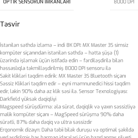
OPTIK SENSORUN IMKANLARI
8000 DPI
Təsvir
İstənilən səthdə izləmə – indi 8K DPI: MX Master 3S simsiz
kompüter siçanından istənilən səthdə – hətta şüşə (1)
üzərində işləmək üçün istifadə edin – fərdiləşdirilə bilən
həssaslıqla təkmilləşdirilmiş 8000 DPI sensoru ilə
Sakit klikləri təqdim edirik: MX Master 3S Bluetooth siçanı
Səssiz Klikləri təqdim edir – eyni məmnunedici hissi təqdim
edir, lakin 90% daha az klik səsi ilə. Sensor Texnologiyası:
Darkfield yüksək dəqiqliyi
Magspeed sürüşdürmə: əla sürət, dəqiqlik və yaxın səssizliyə
malik kompüter siçanı – MagSpeed ​​sürüşmə 90% daha
sürətli, 87% daha dəqiq və ultra səssizdir
Erqonomik dizayn: Daha təbii bilək duruşu və optimal şəkildə
yerləşdirilmiş baş barmaq idarələri üçün hazırlanmış silueti