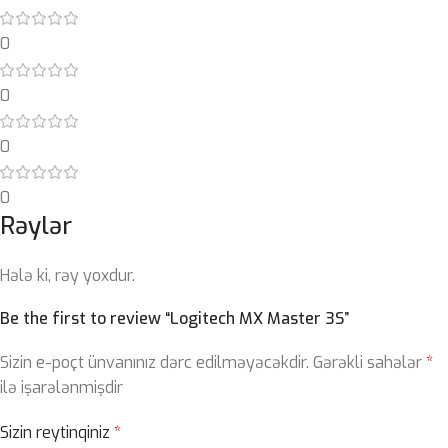
0
0
0
0
Rəylər
Hələ ki, rəy yoxdur.
Be the first to review “Logitech MX Master 3S”
Sizin e-poçt ünvanınız dərc edilməyəcəkdir.
Gərəkli sahələr
*
ilə işarələnmişdir
Sizin reytinqiniz
*