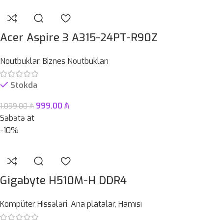
Acer Aspire 3 A315-24PT-R90Z
Noutbuklar
,
Biznes Noutbukları
Stokda
999.00
₼
1,099.00
₼
Səbətə at
-10%
Gigabyte H510M-H DDR4
Kompüter Hissələri
,
Ana platalar
,
Hamısı