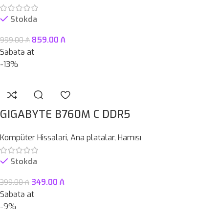
Stokda
859.00
₼
999.00
₼
Səbətə at
-13%
GIGABYTE B760M C DDR5
Kompüter Hissələri
,
Ana platalar
,
Hamısı
Stokda
349.00
₼
399.00
₼
Səbətə at
-9%