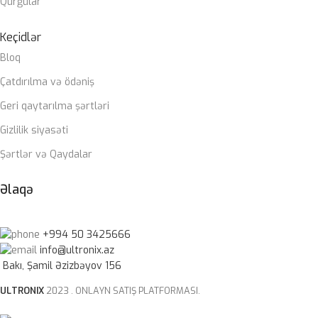
Qurğular
Keçidlər
Bloq
Çatdırılma və ödəniş
Geri qaytarılma şərtləri
Gizlilik siyasəti
Şərtlər və Qaydalar
Əlaqə
+994 50 3425666
info@ultronix.az
Bakı, Şamil Əzizbəyov 156
ULTRONIX
2023 . ONLAYN SATIŞ PLATFORMASI.