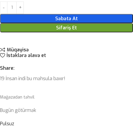
Səbətə At
Sifariş Et
Müqayisə
İstəklərə əlavə et
Share:
19
İnsan indi bu məhsula baxır!
Mağazadan təhvil
Bugün götürmək
Pulsuz