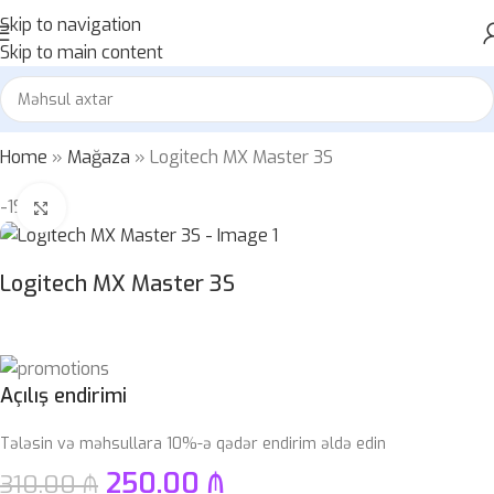
Skip to navigation
Skip to main content
Home
»
Mağaza
»
Logitech MX Master 3S
-19%
Böyütmək üçün klikləyin
Logitech MX Master 3S
Açılış endirimi
Tələsin və məhsullara 10%-ə qədər endirim əldə edin
250.00
₼
310.00
₼