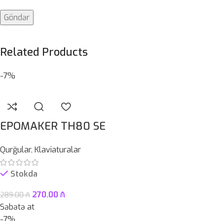
Related Products
-7%
EPOMAKER TH80 SE
Qurğular
,
Klaviaturalar
Stokda
270.00
₼
289.00
₼
Səbətə at
-7%