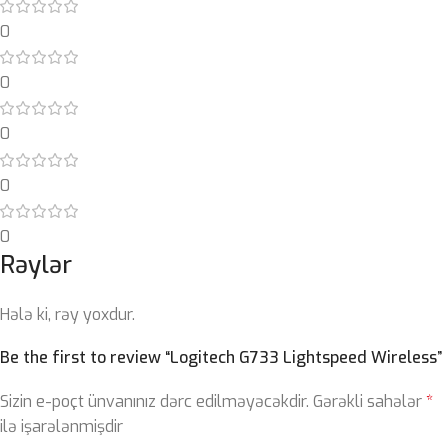
0
0
0
0
0
Rəylər
Hələ ki, rəy yoxdur.
Be the first to review “Logitech G733 Lightspeed Wireless”
Sizin e-poçt ünvanınız dərc edilməyəcəkdir.
Gərəkli sahələr
*
ilə işarələnmişdir