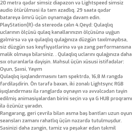
20 metrə qədər simsiz diapazon və Lightspeed simsiz
audio ötürülməsi ilə tam azadlıq. 29 saata qədər
batareya ömrü üçün oynamağa davam edin.
PlayStation(R)-da stereoda çalın 4.Qeyd: Qulaqlıq
uclarının ölçüsü qulaq kanallarınızın ölçüsünə uyğun
gəlmirsə və ya qulaqlıq qulağınıza düzgün taxılmayıbsa,
siz düzgün səs keyfiyyətlərinə və ya zəng performansına
malik olmaya bilərsiniz. . Qulaqlıq uclarını qulağınıza daha
sıx oturanlarla dəyişin. Məhsul üçün xüsusi istifadələr:
Oyun, Şəxsi, Yayım
Qulaqlıq işıqlandırmasını tam spektrdə, 16,8 M rəngdə
fərdiləşdirin. Ön tərəfə baxan, iki zonalı Lightsync RGB
işıqlandırması ilə rənglərdə oynayın və əvvəlcədən təyin
edilmiş animasiyalardan birini seçin və ya G HUB proqramı
ilə özünüz yaradın.
Rəngarəng, geri çevrilə bilən asma baş bantları uzun oyun
seansları zamanı rahatlıq üçün nəzərdə tutulmuşdur.
Səsinizi daha zəngin, təmiz və peşəkar edən təkmil