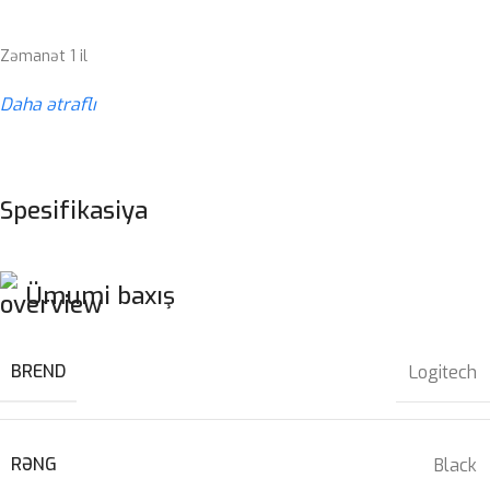
Zəmanət 1 il
Daha ətraflı
Spesifikasiya
Ümumi baxış
BREND
Logitech
RƏNG
Black