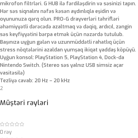
mikrofon filtrləri. G HUB ilə fərdiləşdirin və səsinizi tapın.
Hər səs siqnalını nəfəs kəsən aydınlıqla eşidin və
oyununuza qərq olun. PRO-G drayverləri təhrifləri
əhəmiyyətli dərəcədə azaltmaq və dəqiq, ardıcıl, zəngin
səs keyfiyyətini bərpa etmək üçün nəzərdə tutulub.
Başınıza uyğun gələn və uzunmüddətli rahatlıq üçün
stress nöqtələrini azaldan yumşaq ikiqat yaddaş köpüyü.
Uyğun konsol: PlayStation 5, PlayStation 4, Dock-da
Nintendo Switch. (Stereo səs yalnız USB simsiz açar
vasitəsilə)
Tezliyə cavab: 20 Hz – 20 kHz
2
Müştəri rəyləri
0 rəy