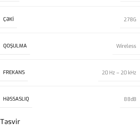
ÇƏKI
278G
QOŞULMA
Wireless
FREKANS
20 Hz – 20 kHz
HƏSSASLIQ
88dB
Təsvir