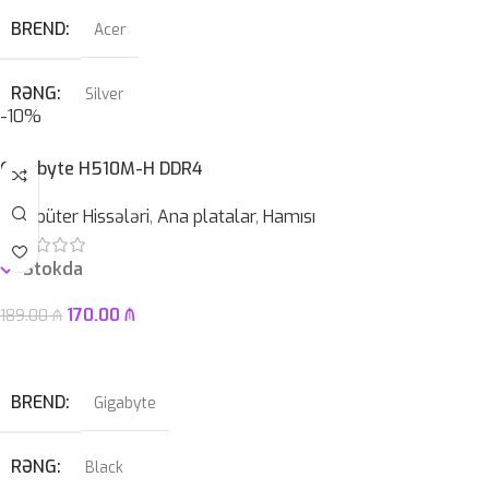
BREND
Acer
RƏNG
Silver
-10%
PROSESSOR
AMD Ryzen™ 5 7520U
Gigabyte H510M-H DDR4
Kompüter Hissələri
,
Ana platalar
,
Hamısı
OPERATIV YADDAŞ
8 GB
Stokda
EKRAN
15.6″ FHD LED TouchScreen
170.00
₼
189.00
₼
KAMERA
Səbətə At
✔
BREND
Gigabyte
SSD
512GB
RƏNG
Black
HDD
–