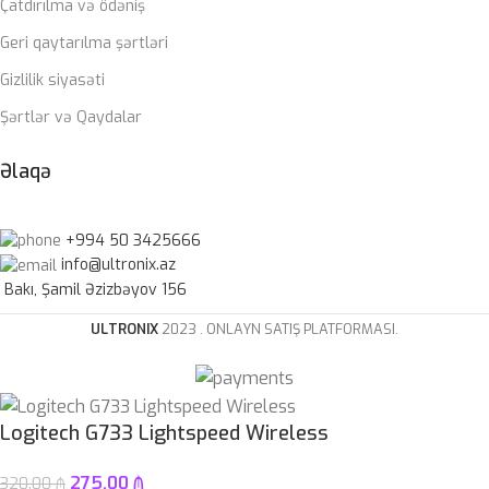
Çatdırılma və ödəniş
Geri qaytarılma şərtləri
Gizlilik siyasəti
Şərtlər və Qaydalar
Əlaqə
+994 50 3425666
info@ultronix.az
Bakı, Şamil Əzizbəyov 156
ULTRONIX
2023 . ONLAYN SATIŞ PLATFORMASI.
Logitech G733 Lightspeed Wireless
275.00
₼
320.00
₼