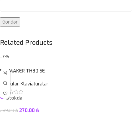
Related Products
-7%
EPOMAKER TH80 SE
Qurğular
,
Klaviaturalar
Stokda
270.00
₼
289.00
₼
Səbətə At