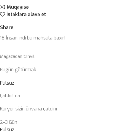
Müqayisə
İstəklərə əlavə et
Share:
18
İnsan indi bu məhsula baxır!
Mağazadan təhvil
Bugün götürmək
Pulsuz
Çatdırılma
Kuryer sizin ünvana çatdırır
2-3 Gün
Pulsuz