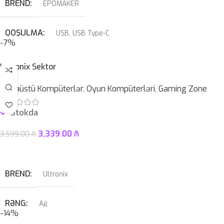
BREND
EPOMAKER
QOŞULMA
USB
,
USB Type-C
-7%
KABEL NÖVÜ
USB Type-C Çıxarılan
Ultronix Sektor
Masaüstü Kompüterlər
,
Oyun Kompüterləri
,
Gaming Zone
SWITCH
Blue
Stokda
3,339.00
₼
3,599.00
₼
Səbətə At
BREND
Ultronix
RƏNG
Ağ
-14%