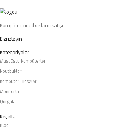
PROSESSOR
ÇƏKI
1,78 KG
Kompüter, noutbukların satışı
10cu/11ci nəsil Intel® Core™, Pentium® Gold və Celeron®
Prosessorlar
Bizi izləyin
OPERATIV YADDAŞ
2 x DIMM, Max. 64GB, DDR4 3200 MHz
Kateqoriyalar
Masaüstü Kompüterlər
ZƏMANƏT MÜDDƏTI
12 ay
Noutbuklar
Kompüter Hissələri
Monitorlar
Qurğular
Keçidlər
Bloq