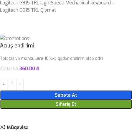
Logitech G915 TKL LightSpeed Mechanical keyboard –
Logitech G915 TKL Qiymət
Açılış endirimi
Tələsin və məhsullara 10%-ə qədər endirim əldə edin
360.00
₼
400.00
₼
Səbətə At
Sifariş Et
Müqayisə