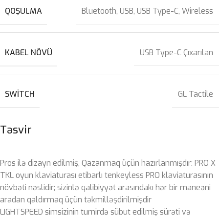
QOŞULMA
Bluetooth
,
USB
,
USB Type-C
,
Wireless
KABEL NÖVÜ
USB Type-C Çıxarılan
SWITCH
GL Tactile
Təsvir
Pros ilə dizayn edilmiş, Qazanmaq üçün hazırlanmışdır: PRO X
TKL oyun klaviaturası etibarlı tenkeyless PRO klaviaturasının
növbəti nəslidir; sizinlə qalibiyyət arasındakı hər bir maneəni
aradan qaldırmaq üçün təkmilləşdirilmişdir
LIGHTSPEED simsizinin turnirdə sübut edilmiş sürəti və