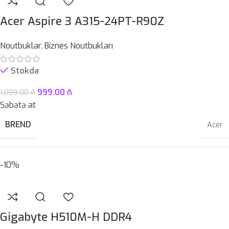
PROSESSOR
Intel® LGA 1700 soket
Acer Aspire 3 A315-24PT-R90Z
HDD
–
Noutbuklar
,
Biznes Noutbukları
OPERATIV YADDAŞ
DDR5
Stokda
ÇƏKI
1,46KG
999.00
₼
1,099.00
₼
ZƏMANƏT MÜDDƏTI
12 ay
Səbətə at
BREND
Acer
-10%
RƏNG
Silver
PROSESSOR
AMD Ryzen™ 5 7520U
Gigabyte H510M-H DDR4