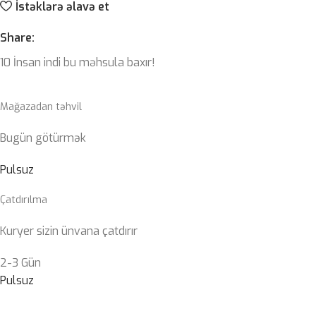
İstəklərə əlavə et
Share:
10
İnsan indi bu məhsula baxır!
Mağazadan təhvil
Bugün götürmək
Pulsuz
Çatdırılma
Kuryer sizin ünvana çatdırır
2-3 Gün
Pulsuz