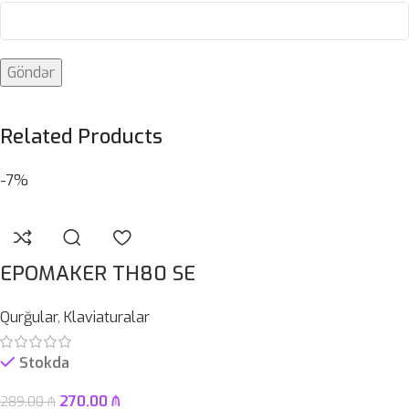
Related Products
-7%
EPOMAKER TH80 SE
Qurğular
,
Klaviaturalar
Stokda
270.00
₼
289.00
₼