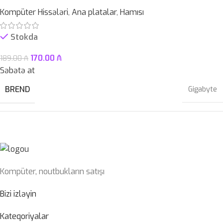
Kompüter Hissələri
,
Ana platalar
,
Hamısı
OPERATIV YADDAŞ
8 GB
Stokda
170.00
₼
189.00
₼
EKRAN
15.6″ FHD LED TouchScreen
Səbətə at
BREND
Gigabyte
KAMERA
✔
RƏNG
Black
SSD
512GB
Kompüter, noutbukların satışı
10cu/11ci nəsil Intel® Core™, Pentium® Gold və
PROSESSOR
Celeron® Prosessorlar
Bizi izləyin
HDD
–
Kateqoriyalar