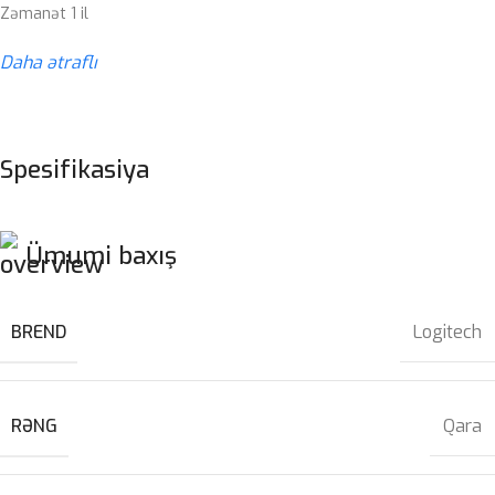
Zəmanət 1 il
Daha ətraflı
Spesifikasiya
Ümumi baxış
BREND
Logitech
RƏNG
Qara