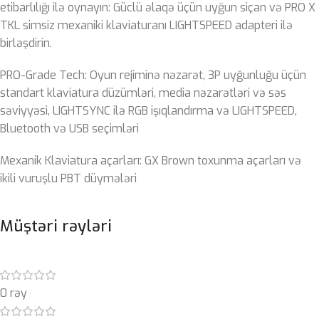
etibarlılığı ilə oynayın: Güclü əlaqə üçün uyğun siçan və PRO X
TKL simsiz mexaniki klaviaturanı LIGHTSPEED adapteri ilə
birləşdirin.
PRO-Grade Tech: Oyun rejiminə nəzarət, 3P uyğunluğu üçün
standart klaviatura düzümləri, media nəzarətləri və səs
səviyyəsi, LIGHTSYNC ilə RGB işıqlandırma və LIGHTSPEED,
Bluetooth və USB seçimləri
Mexanik Klaviatura açarları: GX Brown toxunma açarları və
ikili vuruşlu PBT düymələri
Müştəri rəyləri
0 rəy