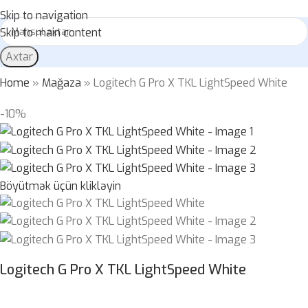
Skip to navigation
Skip to main content
Axtar
Home
»
Mağaza
»
Logitech G Pro X TKL LightSpeed White
-10%
Böyütmək üçün klikləyin
Logitech G Pro X TKL LightSpeed White