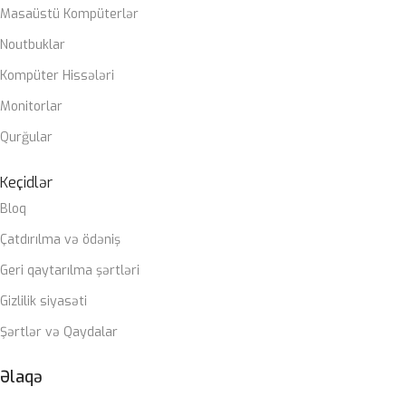
OPERATIV YADDAŞ
2 x DIMM, Max. 64GB, DDR4 3200 MHz
Masaüstü Kompüterlər
ÇƏKI
1,78 KG
Noutbuklar
Kompüter Hissələri
ZƏMANƏT MÜDDƏTI
12 ay
Monitorlar
Qurğular
Keçidlər
Bloq
Çatdırılma və ödəniş
Geri qaytarılma şərtləri
Gizlilik siyasəti
Şərtlər və Qaydalar
Əlaqə