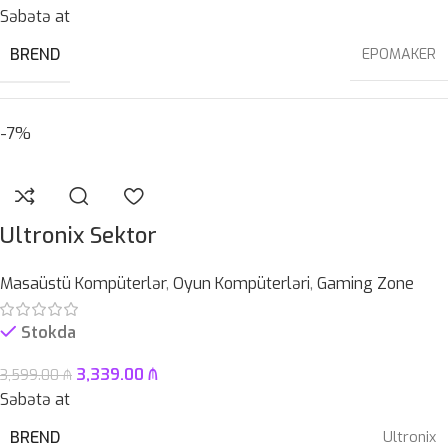
Səbətə at
BREND
EPOMAKER
-7%
QOŞULMA
USB
,
USB Type-C
KABEL NÖVÜ
USB Type-C Çıxarılan
Ultronix Sektor
Masaüstü Kompüterlər
,
Oyun Kompüterləri
,
Gaming Zone
SWITCH
Blue
Stokda
3,339.00
₼
3,599.00
₼
Səbətə at
BREND
Ultronix