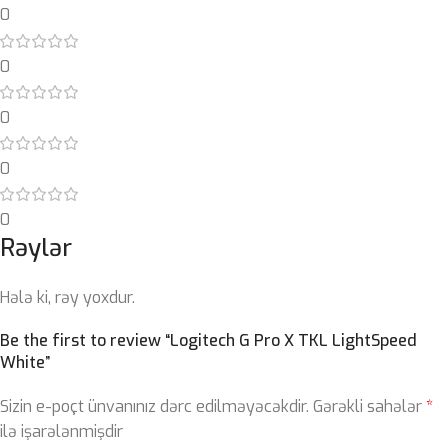
0
0
0
0
0
Rəylər
Hələ ki, rəy yoxdur.
Be the first to review “Logitech G Pro X TKL LightSpeed
White”
Sizin e-poçt ünvanınız dərc edilməyəcəkdir.
Gərəkli sahələr
*
ilə işarələnmişdir