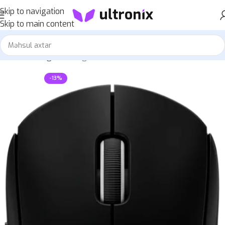
Skip to navigation
Skip to main content
Home
»
Mağaza
»
Logitech G PRO X SUPERLIGHT
-13%