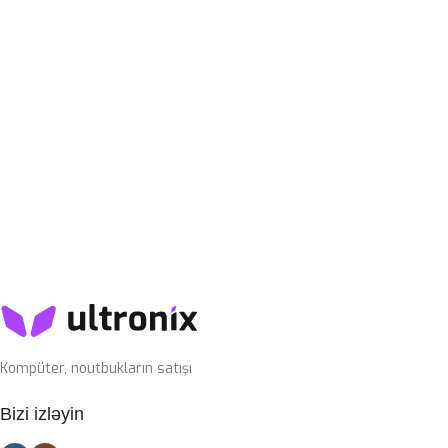
USB
,
USB Type-C
QRAFIK KART
KABEL NÖVÜ
RTX 4070 SUPER 12GB
USB Type-C Çıxarılan
PROSESSOR
I7-14700KF
SWITCH
Blue
OPERATIV YADDAŞ
32GB 6400mhz G-Skill
SSD
1TB nvme m2
Kompüter, noutbukların satışı
PLATA
Bizi izləyin
Gigabyte Z790 DDR5 wifi