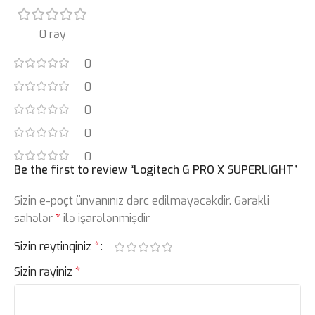
0 rəy
0
0
0
0
0
Be the first to review “Logitech G PRO X SUPERLIGHT”
Sizin e-poçt ünvanınız dərc edilməyəcəkdir.
Gərəkli
sahələr
*
ilə işarələnmişdir
Sizin reytinqiniz
*
Sizin rəyiniz
*