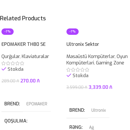
Related Products
-7%
-7%
EPOMAKER TH80 SE
Ultronix Sektor
Qurğular
,
Klaviaturalar
Masaüstü Kompüterlər
,
Oyun
Kompüterləri
,
Gaming Zone
Stokda
Stokda
270.00
₼
289.00
₼
3,339.00
₼
3,599.00
₼
Səbətə At
Səbətə At
BREND
EPOMAKER
BREND
Ultronix
QOŞULMA
RƏNG
Ağ