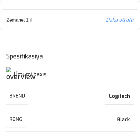
Daha ətraflı
Zəmanət 1 il
Spesifikasiya
Ümumi baxış
BREND
Logitech
RƏNG
Black