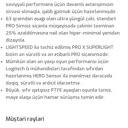
səviyyəli performans üçün davamlı axtarışımızın
zirvəsi olmaqla, qalib gəlmək üçün hazırlanmışdır.
63 qramdan aşağı olan ultra yüngül çəki, standart
PRO Simsiz siçanla müqayisədə çəkinin təxminən
25% azaldılmasına nail olan hiper-minimal yenidən
dizaynla.
LIGHTSPEED ilə təchiz edilmiş PRO X SUPERLIGHT
bizim ən sürətli və ən etibarlı PRO siçanımızdır.
Mümkün olan ən yaxşı oyun performansı üçün
Logitech G mühəndisləri tərəfindən sıfırdan
hazırlanmış HERO Sensor ilə inanılmaz dərəcədə
dəqiq, sürətli və ardıcıl idarəetmə.
Böyük, sıfır qatqısız PTFE ayaqları oyunla təmiz,
maye əlaqə üçün hamar sürüşmə təmin edir.
Müştəri rəyləri