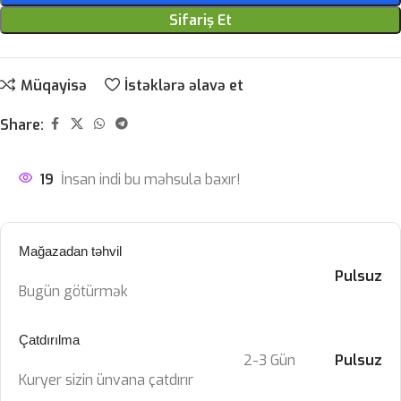
Sifariş Et
Müqayisə
İstəklərə əlavə et
Share:
19
İnsan indi bu məhsula baxır!
Mağazadan təhvil
Pulsuz
Bugün götürmək
Çatdırılma
2-3 Gün
Pulsuz
Kuryer sizin ünvana çatdırır