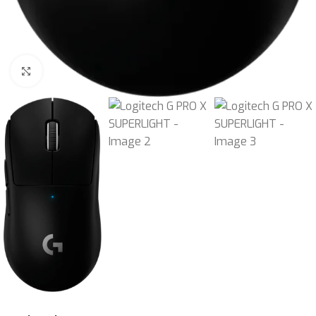
Böyütmək üçün klikləyin