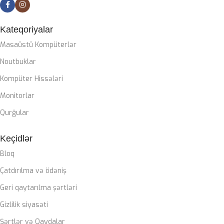
CASE
ZALMAN M4
Kateqoriyalar
Masaüstü Kompüterlər
SOYUTMA SISTEMI
Noutbuklar
Kompüter Hissələri
Zalman Liquid coller
Monitorlar
QIDA BLOKU
Qurğular
Zalman 850W 80+ gold
Keçidlər
Bloq
ZƏMANƏT MÜDDƏTI
Çatdırılma və ödəniş
Geri qaytarılma şərtləri
12 ay
Gizlilik siyasəti
Şərtlər və Qaydalar