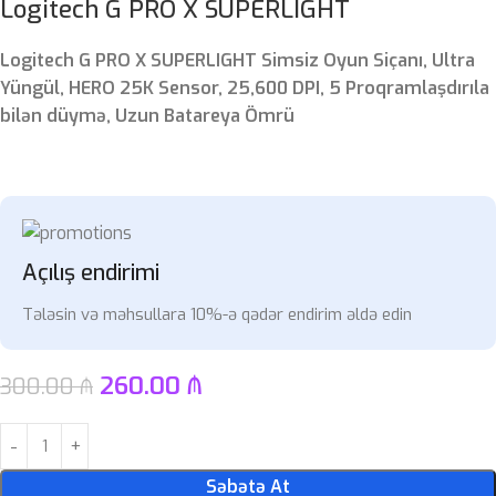
Logitech G PRO X SUPERLIGHT
Logitech G PRO X SUPERLIGHT Simsiz Oyun Siçanı, Ultra
Yüngül, HERO 25K Sensor, 25,600 DPI, 5 Proqramlaşdırıla
bilən düymə, Uzun Batareya Ömrü
Açılış endirimi
Tələsin və məhsullara 10%-ə qədər endirim əldə edin
260.00
₼
300.00
₼
Səbətə At