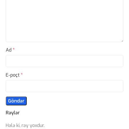
Ad
*
E-poçt
*
Rəylər
Hələ ki, rəy yoxdur.