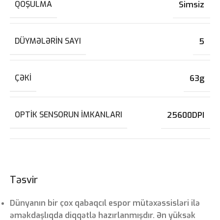
QOŞULMA
Simsiz
DÜYMƏLƏRIN SAYI
5
ÇƏKI
63g
OPTIK SENSORUN IMKANLARI
25600DPI
Təsvir
Dünyanın bir çox qabaqcıl espor mütəxəssisləri ilə
əməkdaşlıqda diqqətlə hazırlanmışdır. Ən yüksək