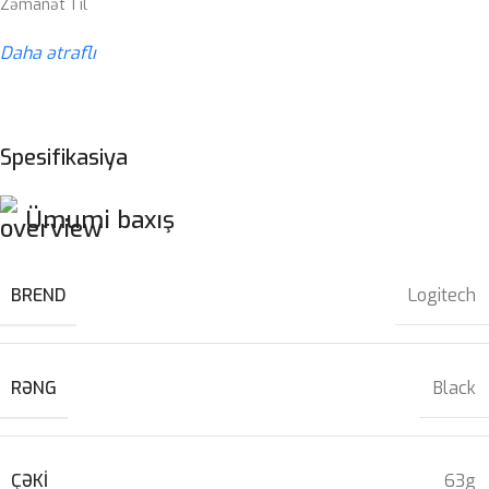
Zəmanət 1 il
Daha ətraflı
Spesifikasiya
Ümumi baxış
BREND
Logitech
RƏNG
Black
ÇƏKI
63g