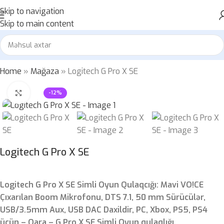
Skip to navigation
Skip to main content
Home
»
Mağaza
»
Logitech G Pro X SE
Böyütmək üçün klikləyin
-12%
Logitech G Pro X SE
Logitech G Pro X SE Simli Oyun Qulaqcığı: Mavi VO!CE
Çıxarılan Boom Mikrofonu, DTS 7.1, 50 mm Sürücülər,
USB/3.5mm Aux, USB DAC Daxildir, PC, Xbox, PS5, PS4
üçün – Qara – G Pro X SE Simli Oyun qulaqlığı