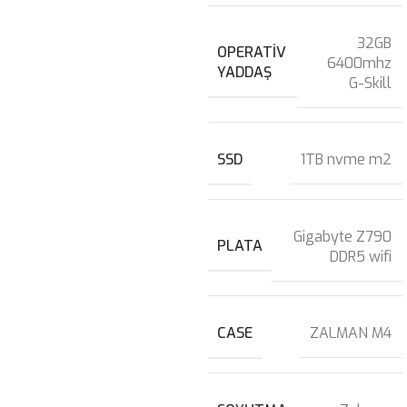
32GB
OPERATIV
6400mhz
YADDAŞ
G-Skill
SSD
1TB nvme m2
Gigabyte Z790
PLATA
DDR5 wifi
CASE
ZALMAN M4