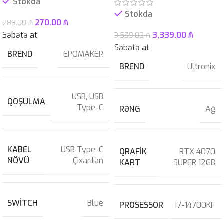
Stokda
Stokda
270.00
₼
289.00
₼
Səbətə at
3,339.00
₼
3,599.00
₼
Səbətə at
BREND
EPOMAKER
BREND
Ultronix
USB
,
USB
QOŞULMA
Type-C
RƏNG
Ağ
KABEL
USB Type-C
QRAFIK
RTX 4070
NÖVÜ
Çıxarılan
KART
SUPER 12GB
SWITCH
Blue
PROSESSOR
I7-14700KF