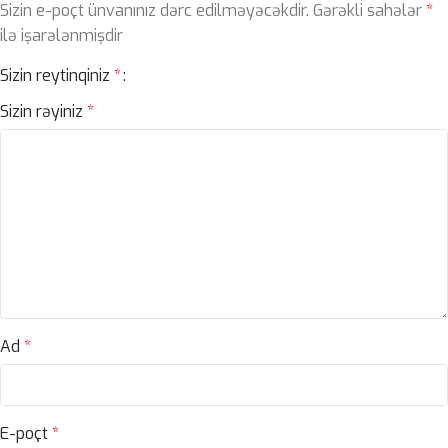
Sizin e-poçt ünvanınız dərc edilməyəcəkdir.
Gərəkli sahələr
*
ilə işarələnmişdir
Sizin reytinqiniz
*
Sizin rəyiniz
*
Ad
*
E-poçt
*