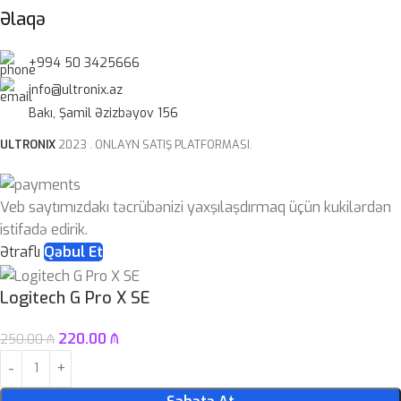
Əlaqə
+994 50 3425666
info@ultronix.az
Bakı, Şamil Əzizbəyov 156
ULTRONIX
2023 . ONLAYN SATIŞ PLATFORMASI.
Veb saytımızdakı təcrübənizi yaxşılaşdırmaq üçün kukilərdən
istifadə edirik.
Ətraflı
Qəbul Et
Logitech G Pro X SE
220.00
₼
250.00
₼