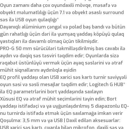
Oyun zamanı daha çox oyundaxili mövqe, məsafə və
obyekt məlumatlılığı üçün 7.1 və obyekt əsaslı surround
səs ilə USB oyun qulaqlığı*
Dayanıqlı alüminium çəngəl və polad baş bandı və bütün
gün rahatlığı üçün dəri ilə yumşaq yaddaş köpüyü qulaq
yastıqları ilə davamlı olmaq üçün tikilmişdir.
PRO-G 50 mm sürücüləri təkmilləşdirilmiş bas cavabı ilə
aydın və dəqiq səs təsviri təqdim edir; Oyunlarda sizə
rəqabət üstünlüyü vermək üçün ayaq səslərini və ətraf
mühit siqnallarını aydınlıqla eşidin
EQ profil yaddaşı olan USB xarici səs kartı turnir səviyyəli
oyun səsi və səsli mesajlar təqdim edir; Logitech G HUB*
ilə EQ parametrlərini bort yaddaşında saxlayın
Xüsusi EQ və ətraf mühit seçimlərini təyin edin; Bort
yaddaşı istifadəçi və ya uyğunlaşdırılmış 5 diapazonlu EQ-
nu turnirdə istifadə etmək üçün saxlamağa imkan verir
Qoşulma: 3,5 mm və ya USB | Daxil edilən aksesuarlar:
USB xarici səs kartı, çıxarıla bilən mikrofon, daxili səs və