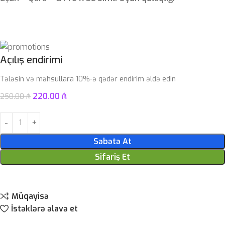
Açılış endirimi
Tələsin və məhsullara 10%-ə qədər endirim əldə edin
220.00
₼
250.00
₼
Səbətə At
Sifariş Et
Müqayisə
İstəklərə əlavə et