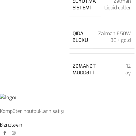
SOYUTMA
Zalman
SISTEMI
Liquid coller
QIDA
Zalman 850W
BLOKU
80+ gold
ZƏMANƏT
12
MÜDDƏTI
ay
Kompüter, noutbukların satışı
Bizi izləyin