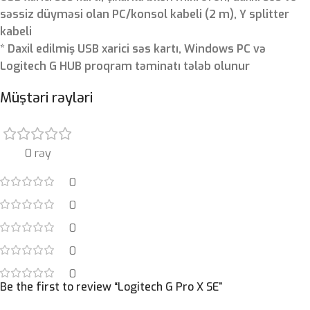
səssiz düyməsi olan PC/konsol kabeli (2 m), Y splitter
kabeli
* Daxil edilmiş USB xarici səs kartı, Windows PC və
Logitech G HUB proqram təminatı tələb olunur
Müştəri rəyləri
0 rəy
0
0
0
0
0
Be the first to review “Logitech G Pro X SE”