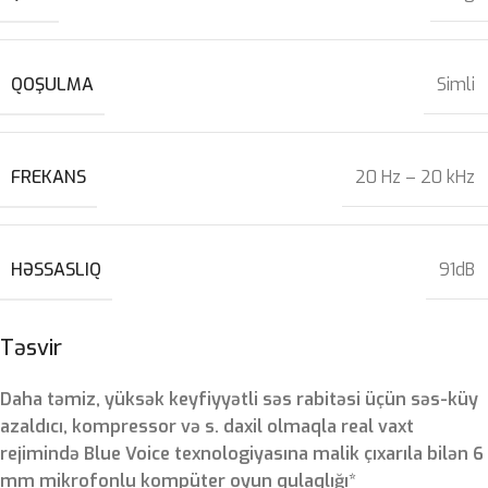
QOŞULMA
Simli
FREKANS
20 Hz – 20 kHz
HƏSSASLIQ
91dB
Təsvir
Daha təmiz, yüksək keyfiyyətli səs rabitəsi üçün səs-küy
azaldıcı, kompressor və s. daxil olmaqla real vaxt
rejimində Blue Voice texnologiyasına malik çıxarıla bilən 6
mm mikrofonlu kompüter oyun qulaqlığı*